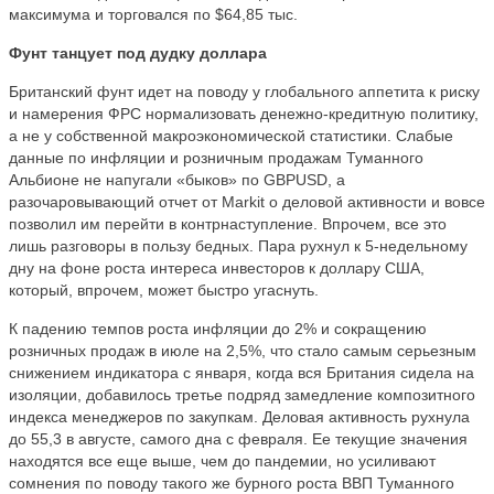
максимума и торговался по $64,85 тыс.
Фунт танцует под дудку доллара
Британский фунт идет на поводу у глобального аппетита к риску
и намерения ФРС нормализовать денежно-кредитную политику,
а не у собственной макроэкономической статистики. Слабые
данные по инфляции и розничным продажам Туманного
Альбионе не напугали «быков» по GBPUSD, а
разочаровывающий отчет от Markit о деловой активности и вовсе
позволил им перейти в контрнаступление. Впрочем, все это
лишь разговоры в пользу бедных. Пара рухнул к 5-недельному
дну на фоне роста интереса инвесторов к доллару США,
который, впрочем, может быстро угаснуть.
К падению темпов роста инфляции до 2% и сокращению
розничных продаж в июле на 2,5%, что стало самым серьезным
снижением индикатора с января, когда вся Британия сидела на
изоляции, добавилось третье подряд замедление композитного
индекса менеджеров по закупкам. Деловая активность рухнула
до 55,3 в августе, самого дна с февраля. Ее текущие значения
находятся все еще выше, чем до пандемии, но усиливают
сомнения по поводу такого же бурного роста ВВП Туманного