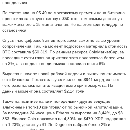
понедельник.
По состоянию на 05.40 по московскому времени цена биткоина
превысила заветную отметку в $50 тыс., тем самым достигнув
максимального с 15 мая значения. Но на этом криптолидер не
остановился.
Спустя час цифровой актив торговался заметно выше уровня
сопротивления. Так, на момент подготовки материала стоимость
BTC составила $50 319. По данным ресурса CoinMarketCap, за
последние сутки главная криптовалюта подорожала более чем
на 3%, а за неделю ее динамика составила почти 6%.
Выросла в начале новой рабочей недели и рыночная стоимость
сети биткоина. Показатель увеличился до $941 млрд, за счет
чего разогналась капитализация всего криптомаркета. На
данный момент она составляет $2,14 трлн.
Также на позитиве начали понедельник другие ведущие
альткоины из топ-10 криптовалют по рыночной капитализации.
За последние 24 часа цена Ethereum выросла на 3,44%, до $3
353. Binance Coin подскочил на 4,30%, до $470. XRP подорожал
на 1,23%, достигнув $1,25. Dogecoin набрал более 2% и