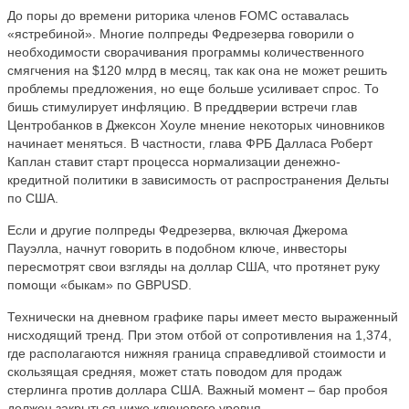
До поры до времени риторика членов FOMC оставалась
«ястребиной». Многие полпреды Федрезерва говорили о
необходимости сворачивания программы количественного
смягчения на $120 млрд в месяц, так как она не может решить
проблемы предложения, но еще больше усиливает спрос. То
бишь стимулирует инфляцию. В преддверии встречи глав
Центробанков в Джексон Хоуле мнение некоторых чиновников
начинает меняться. В частности, глава ФРБ Далласа Роберт
Каплан ставит старт процесса нормализации денежно-
кредитной политики в зависимость от распространения Дельты
по США.
Если и другие полпреды Федрезерва, включая Джерома
Пауэлла, начнут говорить в подобном ключе, инвесторы
пересмотрят свои взгляды на доллар США, что протянет руку
помощи «быкам» по GBPUSD.
Технически на дневном графике пары имеет место выраженный
нисходящий тренд. При этом отбой от сопротивления на 1,374,
где располагаются нижняя граница справедливой стоимости и
скользящая средняя, может стать поводом для продаж
стерлинга против доллара США. Важный момент – бар пробоя
должен закрыться ниже ключевого уровня.