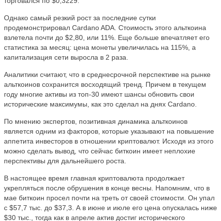
торговался по $0,3229.
Однако самый резкий рост за последние сутки
продемонстрировал Cardano ADA. Стоимость этого альткоина
взлетела почти до $2,80, или 11%. Еще больше впечатляет его
статистика за месяц: цена монеты увеличилась на 115%, а
капитализация сети выросла в 2 раза.
Аналитики считают, что в среднесрочной перспективе на рынке
альткоинов сохранится восходящий тренд. Причем в текущем
году многие активы из топ-30 имеют шансы обновить свои
исторические максимумы, как это сделал на днях Cardano.
По мнению экспертов, позитивная динамика альткоинов
является одним из факторов, которые указывают на повышение
аппетита инвесторов в отношении криптовалют. Исходя из этого
можно сделать вывод, что сейчас биткоин имеет неплохие
перспективы для дальнейшего роста.
В настоящее время главная криптовалюта продолжает
укрепляться после обрушения в конце весны. Напомним, что в
мае биткоин просел почти на треть от своей стоимости. Он упал
с $57,7 тыс. до $37,3. А в июне и июле его цена опускалась ниже
$30 тыс., тогда как в апреле актив достиг исторического