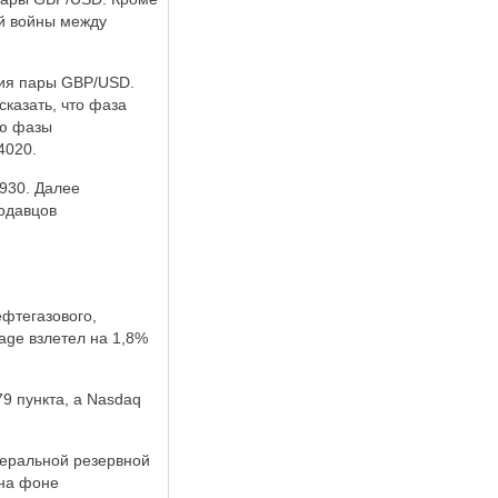
ой войны между
ния пары GBP/USD.
сказать, что фаза
ию фазы
4020.
930. Далее
родавцов
фтегазового,
age взлетел на 1,8%
79 пункта, а Nasdaq
деральной резервной
 на фоне