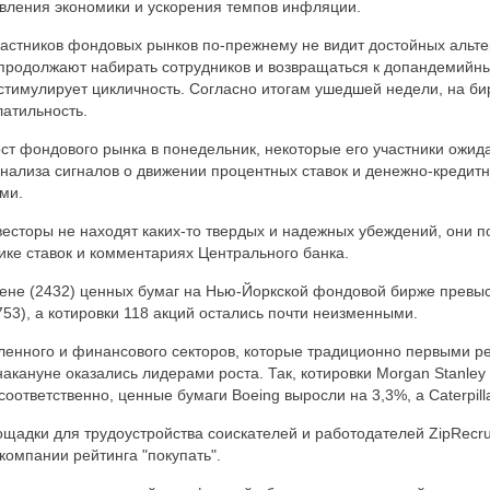
вления экономики и ускорения темпов инфляции.
астников фондовых рынков по-прежнему не видит достойных альте
продолжают набирать сотрудников и возвращаться к допандемийн
стимулирует цикличность. Согласно итогам ушедшей недели, на б
атильность.
ст фондового рынка в понедельник, некоторые его участники ожи
нализа сигналов о движении процентных ставок и денежно-кредит
ми.
есторы не находят каких-то твердых и надежных убеждений, они 
ке ставок и комментариях Центрального банка.
цене (2432) ценных бумаг на Нью-Йоркской фондовой бирже превы
753), а котировки 118 акций остались почти неизменными.
енного и финансового секторов, которые традиционно первыми р
акануне оказались лидерами роста. Так, котировки Morgan Stanley 
соответственно, ценные бумаги Boeing выросли на 3,3%, а Caterpilla
щадки для трудоустройства соискателей и работодателей ZipRecru
компании рейтинга "покупать".