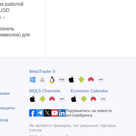
за работой
 USD
0
панель
символов) для
MetaTrader 5
MQL5 Channels
Economic Calendar
тежах
 защиты
Подпишитесь на новости
алготрейдинга
йлов
Не является брокером, нет реальных торговых
счетов