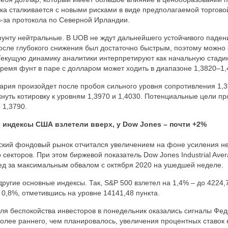
ика сталкивается с новыми рисками в виде предполагаемой торгов
-за протокола по Северной Ирландии.
фунту нейтральные. В UOB не ждут дальнейшего устойчивого паде
после глубокого снижения был достаточно быстрым, поэтому можно 
Текущую динамику аналитики интерпретируют как начальную стад
время фунт в паре с долларом может ходить в диапазоне 1,3820–1,
рия произойдет после пробоя сильного уровня сопротивления 1,3
кнуть котировку к уровням 1,3970 и 1,4030. Потенциальные цели п
 1,3790.
индексы США взлетели вверх, у Dow Jones – почти +2%
ский фондовый рынок отчитался увеличением на фоне усиления не
секторов. При этом биржевой показатель Dow Jones Industrial Aver
лед за максимальным обвалом с октября 2020 на ушедшей неделе.
другие основные индексы. Так, S&P 500 взлетел на 1,4% – до 4224,
 0,8%, отметившись на уровне 14141,48 пункта.
ля беспокойства инвесторов в понедельник оказались сигналы Фе
олее раннего, чем планировалось, увеличения процентных ставок