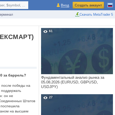
r, $symbol, ...
Вход
Создать аккаунт
ерминал
Скачать MetaTrader 5
61
ЕКСМАРТ)
00 за баррель?
Фундаментальный анализ рынка за
05.08.2026 (EURUSD, GBPUSD,
 после победы на
USDJPY)
в поддержать
н: он не
27
 Соединенных Штатов
ь поспешила
раном на высшем