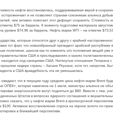
тоимость нефти восстановилась, поддерживаемая верой в сохране
 осторожничает и не позволяет странам-союзникам альянса добыв
елей, чем активно помогает этот дефицит сохранять. Стоимость н
отметку $75 за баррель. К моменту подготовки материала августо
на уровне $74,96 за баррель. Нефть марки WTI – на отметке $73,53
ударства, которые относятся друг к другу с крайней настороженнос
ывая тот факт, что новоизбранный президент арабской республики 
ым политиком, шансов как-то изменить это положение вещей уже н
правительством США в преследованиях и казнях политзаключенных в
да находится под санкциями США. Натянутые отношения Тегерана 
 прошлом лидере страны – Хасане Роухани, хотя тот, напротив, б
зидента в США враждебность эта не уменьшилась.
 ожидают, что в текущем году средняя цена нефти марки Brent буде
че ОПЕК+, которая намечена на 1 июля, министры альянса не объя
тировки энергоносителя могут подняться до $80. Вместе с тем, учи
единенных Штатов в вопросах ядерного соглашения и внушительн
ожно сказать, что у нефти марки Brent в краткосрочной перспектив
х $100. Активное восстановление спроса на черное золото по-пре
отировок в ближайшей перспективе.