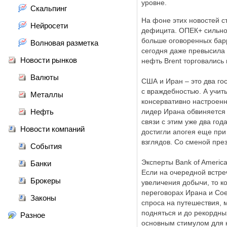
уровне.
Скальпинг
На фоне этих новостей с
Нейросети
дефицита. ОПЕК+ сильно
больше оговоренных барр
Волновая разметка
сегодня даже превысила 
Новости рынков
нефть Brent торговались 
Валюты
США и Иран – это два гос
с враждебностью. А учит
Металлы
консервативно настроенн
Нефть
лидер Ирана обвиняется 
связи с этим уже два го
Новости компаний
достигли апогея еще при
взглядов. Со сменой пре
События
Эксперты Bank of America
Банки
Если на очередной встре
Брокеры
увеличения добычи, то ко
переговорах Ирана и Со
Законы
спроса на путешествия, м
подняться и до рекордны
Разное
основным стимулом для к