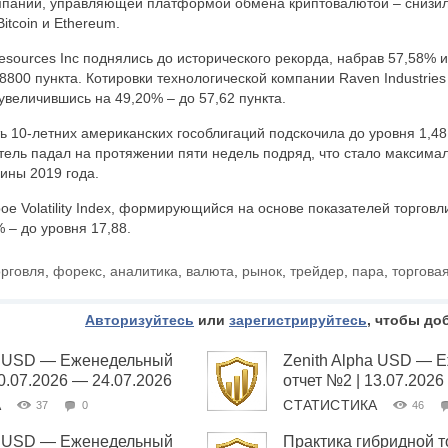
омпании, управляющей платформой обмена криптовалютой – снизил
itcoin и Ethereum.
Resources Inc поднялись до исторического рекорда, набрав 57,58% 
800 пункта. Котировки технологической компании Raven Industries
увеличившись на 49,20% – до 57,62 пункта.
 10-летних американских гособлигаций подскочила до уровня 1,4
атель падал на протяжении пяти недель подряд, что стало максима
ины 2019 года.
oe Volatility Index, формирующийся на основе показателей торгов
 – до уровня 17,88.
орговля
,
форекс
,
аналитика
,
валюта
,
рынок
,
трейдер
,
пара
,
торгова
Авторизуйтесь
или
зарегистрируйтесь
, чтобы до
ha USD — Еженедельный
Zenith Alpha USD — 
20.07.2026 — 24.07.2026
отчет №2 | 13.07.2026
А
СТАТИСТИКА
37
0
46
ha USD — Еженедельный
Практика гибридной т