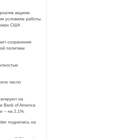
рнатив акциям.
ым условиям работы.
иржах США
дают сохранения
ной политики
полностью
сило число
еагируют на
и Bank of America
r – на 2,1%.
iter поднялись на