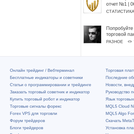
отчет №1 | 
СТАТИСТИК
Попробуйте 
торговой па
РАЗНОЕ
Онлайн трейдинг / Вебтерминал
Торговая пл
Бесплатные индикаторы и советники
Последние о
Статьи о программировании и трейдинге
Новости, внед
Заказать торговый советник и индикатор
Руководство 
Купить торговый робот и индикатор
Язык торговы
Торговые сигналы форекс
MQL5 Cloud N
Forex VPS для торговли
MQL5 Algo Fo
Форум трейдеров
Скачать
MetaT
Блоги трейдеров
Установка пл