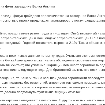
 на фунт заседание Банка Англии
позади, фокус трейдеров переключается на заседание Банка Англи
ия рыночные игроки продолжают анализировать поступающие данн
йчас представляет рынок труда и инфляция. Опубликованный нака
 потребительских цен в мае. Индекс потребительских цен CPI в п
ыше ожиданий. Годовой показатель вырос на 2,1%. Таким образом,
.
вала позитивные данные по рынку труда. Учитывая экономические
и в ближайшее время может начать обсуждение сворачивания мер 
алитик считают, что усиление инфляции повышает вероятность под
м квартале следующего года. Для британской валюты это позитивн
заседания, то Банк Англии с большой долей вероятности последует
ставит политику без изменений, игнорируя тем самым повышател
е жесткая риторика со стороны чиновников регулятора в отношен
Это должно подтолкнуть фунт выше текущих отметок.
нта картина складывается позитивно. С другой – есть и негативны
 себя доллар, который имеет большое влияние в ценообразовании