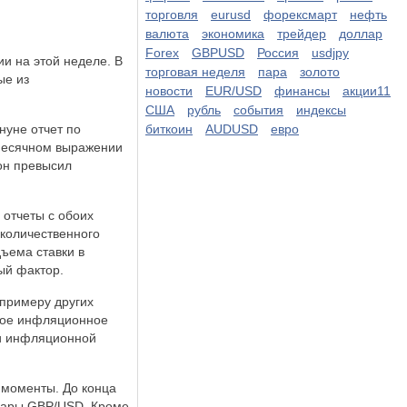
торговля
eurusd
форексмарт
нефть
валюта
экономика
трейдер
доллар
Forex
GBPUSD
Россия
usdjpy
и на этой неделе. В
торговая неделя
пара
золото
ые из
новости
EUR/USD
финансы
акции11
США
рубль
события
индексы
нуне отчет по
биткоин
AUDUSD
евро
омесячном выражении
 он превысил
 отчеты с обоих
количественного
ъема ставки в
ый фактор.
 примеру других
ьное инфляционное
ии инфляционной
е моменты. До конца
 пары GBP/USD. Кроме