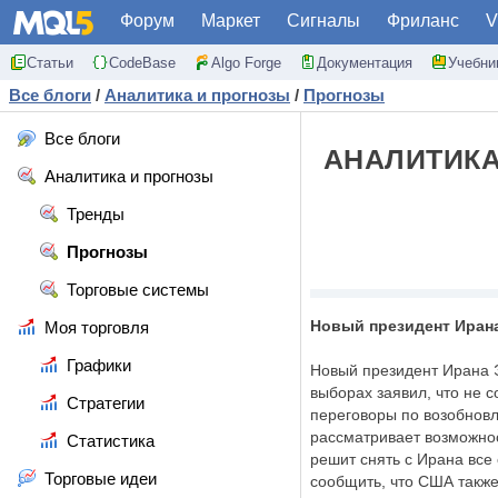
Форум
Маркет
Сигналы
Фриланс
V
Статьи
CodeBase
Algo Forge
Документация
Учебни
Все блоги
/
Аналитика и прогнозы
/
Прогнозы
Все блоги
АНАЛИТИКА
Аналитика и прогнозы
Тренды
Прогнозы
Торговые системы
Новый президент Ирана
Моя торговля
Графики
Новый президент Ирана 
выборах заявил, что не 
Стратегии
переговоры по возобновл
рассматривает возможно
Статистика
решит снять с Ирана все
Торговые идеи
сообщить, что США такж