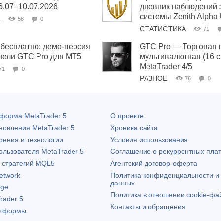
06.07–10.07.2026
дневник наблюдений 
системы Zenith Alpha
А
58
0
СТАТИСТИКА
71
бесплатно: демо-версия
GTC Pro — Торговая 
нели GTC Pro для MT5
мультивалютная (16 
MetaTrader 4/5
71
0
РАЗНОЕ
76
0
атформа
MetaTrader 5
О проекте
бновления
MetaTrader 5
Хроника сайта
рения и технологии
Условия использования
пользователя
MetaTrader 5
Соглашение о рекуррентных пла
х стратегий MQL5
Агентский договор-оферта
etwork
Политика конфиденциальности и
данных
rge
Политика в отношении cookie-фа
rader 5
Контакты и обращения
атформы