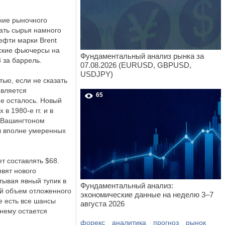
ние рыночного
ать сырья намного
ефти марки Brent
вские фьючерсы на
Фундаментальный анализ рынка за
 за баррель.
07.08.2026 (EURUSD, GBPUSD,
USDJPY)
тью, если не сказать
является
65
е осталось. Новый
 1980-е гг. и в
с Вашингтоном
ыл вполне умеренных
т составлять $68.
вят нового
тывая явный тупик в
Фундаментальный анализ:
ый объем отложенного
экономические данные на неделю 3–7
е есть все шансы
августа 2026
жнему остается
форекс
аналитика
прогноз
рынок