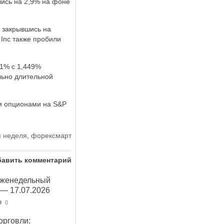
ись на 2,9% на фоне
и закрывшись на
 Inc также пробили
81% с 1,449%
льно длительной
ли опционами на S&P
я неделя
,
форексмарт
бавить комментарий
Еженедельный
 — 17.07.2026
0
орговли: