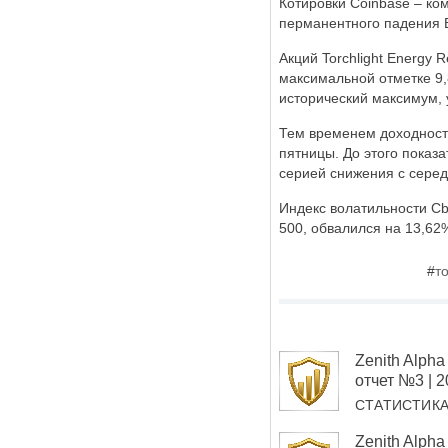
Котировки Coinbase – к
перманентного падения B
Акций Torchlight Energy 
максимальной отметке 9,8
исторический максимум, 
Тем временем доходность
пятницы. До этого показ
серией снижения с серед
Индекс волатильности Cb
500, обвалился на 13,62%
#
т
Zenith Alp
отчет №3 | 
СТАТИСТИК
Zenith Alp