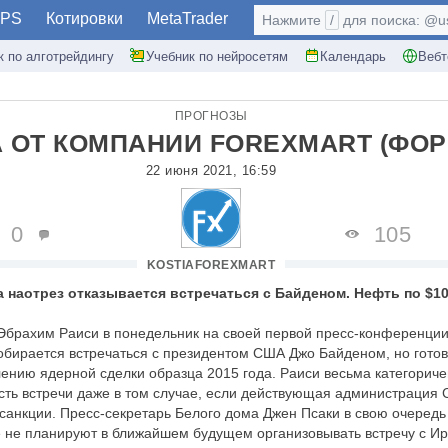
PS
Котировки
MetaTrader
Нажмите
/
для поиска: @use
к по алготрейдингу
Учебник по нейросетям
Календарь
Вебт
ПРОГНОЗЫ
 ОТ КОМПАНИИ FOREXMART (ФОР
22 июня 2021, 16:59
0
105
KOSTIAFOREXMART
 наотрез отказывается встречаться с Байденом. Нефть по $1
Эбрахим Раиси в понедельник на своей первой пресс-конференции
собирается встречаться с президентом США Джо Байденом, но гото
ению ядерной сделки образца 2015 года. Раиси весьма категориче
сть встречи даже в том случае, если действующая администрация
 санкции. Пресс-секретарь Белого дома Джен Псаки в свою очеред
е не планируют в ближайшем будущем организовывать встречу с И