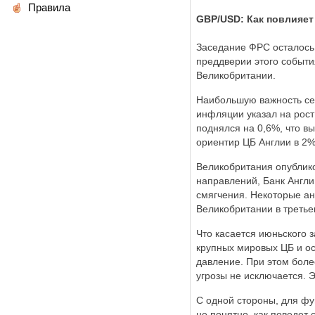
Правила
GBP/USD: Как повлияет
Заседание ФРС осталось 
преддверии этого событ
Великобритании.
Наибольшую важность се
инфляции указал на рост
поднялся на 0,6%, что в
ориентир ЦБ Англии в 2%
Великобритания опублико
направлений, Банк Англи
смягчения. Некоторые ан
Великобритании в третье
Что касается июньского 
крупных мировых ЦБ и о
давление. При этом боле
угрозы не исключается. 
С одной стороны, для фу
не понятно, как поведет