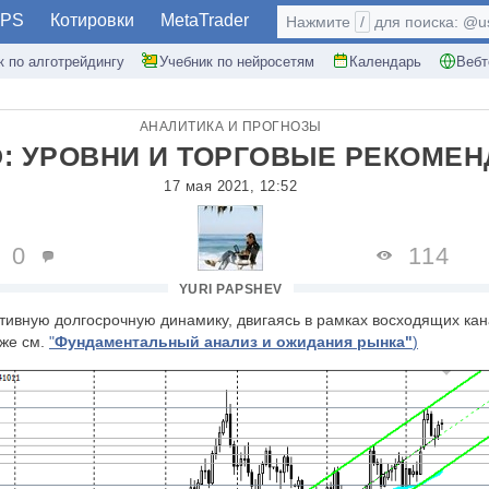
PS
Котировки
MetaTrader
Нажмите
/
для поиска: @use
к по алготрейдингу
Учебник по нейросетям
Календарь
Вебт
АНАЛИТИКА И ПРОГНОЗЫ
D: УРОВНИ И ТОРГОВЫЕ РЕКОМЕ
17 мая 2021, 12:52
0
114
YURI PAPSHEV
тивную долгосрочную динамику, двигаясь в рамках восходящих кан
кже см.
"
Фундаментальный анализ и ожидания рынка"
)