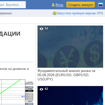
r, $symbol, ...
Вход
Создать аккаунт
ерминал
Запустите пробную версию VPS
52
НДАЦИИ
алов на дневном и
Фундаментальный анализ рынка за
05.08.2026 (EURUSD, GBPUSD,
USDJPY)
62