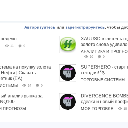
Авторизуйтесь
или
зарегистрируйтесь
, чтобы до
 неделю
XAUUSD взлетел за о
золото снова удивило
А
11
0
АНАЛИТИКА И ПРОГН
10
0
стема на покупку золота
SUPERHERO - старт 
Нефти | Скачать
сегодня! 🚀
етник (EA)
ТОРГОВЫЕ СИСТЕМЫ
СИСТЕМЫ
14
0
ый анализ рынка за
DIVERGENCE BOMBE
 #NQ100
сделки и новый проф
И ПРОГНОЗЫ
МОЯ ТОРГОВЛЯ
18