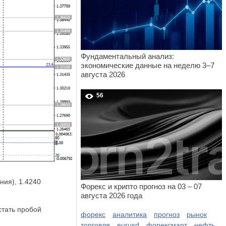
Фундаментальный анализ:
экономические данные на неделю 3–7
августа 2026
56
ния), 1.4240
Форекс и крипто прогноз на 03 – 07
августа 2026 года
стать пробой
форекс
аналитика
прогноз
рынок
торговля
eurusd
форексмарт
нефть