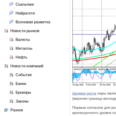
Скальпинг
Нейросети
Волновая разметка
Новости рынков
Валюты
Металлы
Нефть
Новости компаний
События
Банки
Брокеры
Целями роста
пары являю
(верхняя граница восходя
Законы
Первым сигналом для ре
Разное
краткосрочного уровня п