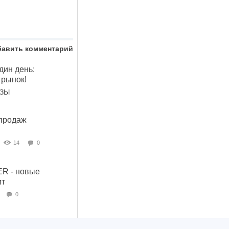
бавить комментарий
дин день:
 рынок!
ОЗЫ
продаж
14
0
R - новые
ит
0