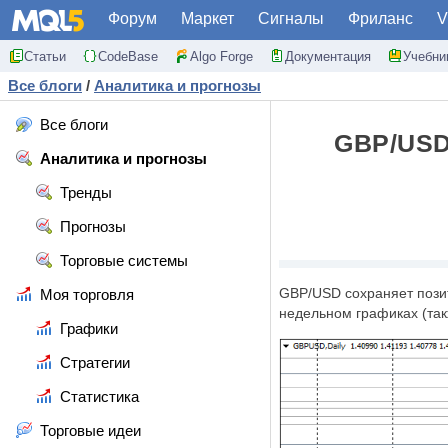
Форум
Маркет
Сигналы
Фриланс
V
Статьи
CodeBase
Algo Forge
Документация
Учебни
Все блоги
/
Аналитика и прогнозы
Все блоги
GBP/US
Аналитика и прогнозы
Тренды
Прогнозы
Торговые системы
GBP
/
USD
сохраняет пози
Моя торговля
недельном графиках (та
Графики
Стратегии
Статистика
Торговые идеи