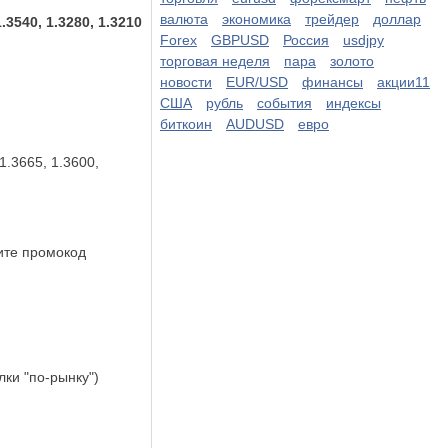
валюта
экономика
трейдер
доллар
.3540, 1.3280, 1.3210
Forex
GBPUSD
Россия
usdjpy
торговая неделя
пара
золото
новости
EUR/USD
финансы
акции11
США
рубль
события
индексы
биткоин
AUDUSD
евро
 1.3665, 1.3600,
ите промокод
лки "по-рынку")