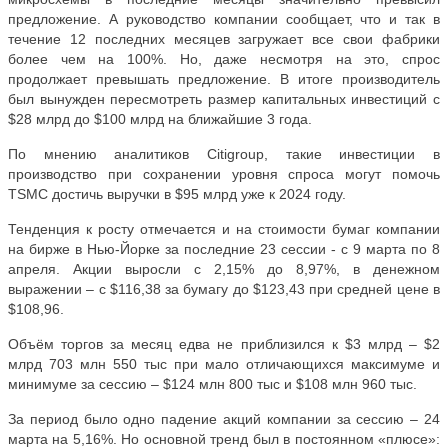
предложение. А руководство компании сообщает, что и так в
течение 12 последних месяцев загружает все свои фабрики
более чем на 100%. Но, даже несмотря на это, спрос
продолжает превышать предложение. В итоге производитель
был вынужден пересмотреть размер капитальных инвестиций с
$28 млрд до $100 млрд на ближайшие 3 года.
По мнению аналитиков Citigroup, такие инвестиции в
производство при сохранении уровня спроса могут помочь
TSMC достичь выручки в $95 млрд уже к 2024 году.
Тенденция к росту отмечается и на стоимости бумаг компании
на бирже в Нью-Йорке за последние 23 сессии - с 9 марта по 8
апреля. Акции выросли с 2,15% до 8,97%, в денежном
выражении – с $116,38 за бумагу до $123,43 при средней цене в
$108,96.
Объём торгов за месяц едва не приблизился к $3 млрд – $2
млрд 703 млн 550 тыс при мало отличающихся максимуме и
минимуме за сессию – $124 млн 800 тыс и $108 млн 960 тыс.
За период было одно падение акций компании за сессию – 24
марта на 5,16%. Но основной тренд был в постоянном «плюсе»: