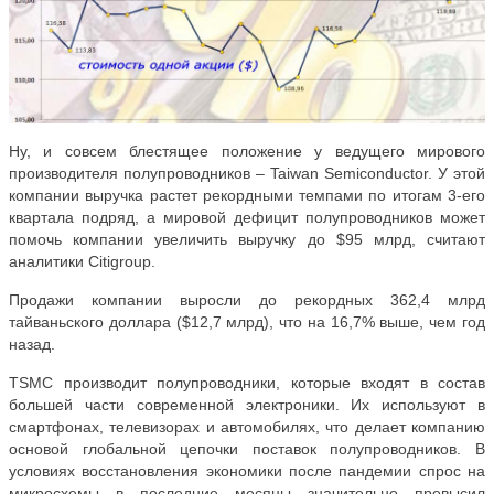
Ну, и совсем блестящее положение у ведущего мирового
производителя полупроводников – Taiwan Semiconductor. У этой
компании выручка растет рекордными темпами по итогам 3-его
квартала подряд, а мировой дефицит полупроводников может
помочь компании увеличить выручку до $95 млрд, считают
аналитики Citigroup.
Продажи компании выросли до рекордных 362,4 млрд
тайваньского доллара ($12,7 млрд), что на 16,7% выше, чем год
назад.
TSMC производит полупроводники, которые входят в состав
большей части современной электроники. Их используют в
смартфонах, телевизорах и автомобилях, что делает компанию
основой глобальной цепочки поставок полупроводников. В
условиях восстановления экономики после пандемии спрос на
микросхемы в последние месяцы значительно превысил