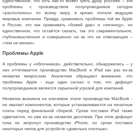
Единственное, что хоть как-то может греть душу россиян – эти
проблемы с производством полупроводников сегодня
«расползлись» по всему миру, в кризис попали ведущие
мировые компании. Правда, сравнивать проблемы той же Apple
и России, это как сравнивать «божий дар» и «яичницу», но
единственное, что остаётся сказать, так это сакраментальное,
глубокомысленное и совершенно ни за что не отвечающее –
«тем не менее».
Проблемы Apple
А проблемы у «яблочников», действительно, обнаружились – у
них оттягивается производство MacBook и iPad как раз из-за
нехватки микросхем. Аналитики обращают внимание, что
проблемы Apple - еще один сигнал о том, что дефицит
полупроводников является серьезной угрозой для компаний.
Нехватка возникла на ключевом этапе производства MacBook -
не хватает компонентов, которые устанавливаются на печатные
платы перед финальной сборкой. Сроки поставок iPad также
сдвигаются, но уже из-за нехватки дисплеев. При этом дефицит
пока не затронул производство iPhone, но сроки поставок
некоторых чипов для устройств «довольно плотные».