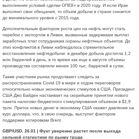
выполнение условий сделки ОПЕК+ в 2020 году. И если Ирак
выполнит свои обещания, то объем добычи в стране снизится
до минимального уровня с 2015 года.
Дополнительным фактором роста цен на нефть могут стать
перебои с экспортом в Ливии, вызванные задержками выплат
заработных плат сотрудникам охраны нефтяных объектов. До
этих конфликтов в Ливии наблюдалось стремительное
восстановление нефтедобычи: в декабре добыча достигла 1,2
млн баррелей в день, в то время как еще в августе объемы
производства составляли менее 100 тыс. баррелей в сутки.
Также участники рынка продолжают следить за
распространением Covid-19 в мире и ходом переговоров
относительно новых экономических стимулов в США. Президент
США Джо Байден настаивает на скорейшем принятии нового
пакета налогово-бюджетного стимулирования объемом в $1,9
трлн. Приток новых денег в экономику США окажет давление на
курс доллара, что, в свою очередь, выступит фактором
поддержки котировкам Brent.
GBP/USD. 26.01 | Фунт уверенно растет после выхода
сильной статистики по рынку труда