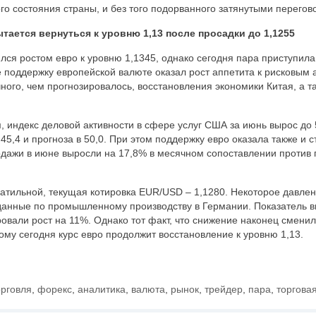
о состояния страны, и без того подорванного затянутыми перегово
ытается вернуться к уровню 1,13 после просадки до 1,1255
ся ростом евро к уровню 1,1345, однако сегодня пара приступила
е поддержку европейской валюте оказал рост аппетита к рисковым
ого, чем прогнозировалось, восстановления экономики Китая, а т
 индекс деловой активности в сфере услуг США за июнь вырос до 5
5,4 и прогноза в 50,0. При этом поддержку евро оказала также и с
дажи в июне выросли на 17,8% в месячном сопоставлении против 
атильной, текущая котировка EUR/USD – 1,1280. Некоторое давле
данные по промышленному производству в Германии. Показатель в
ровали рост на 11%. Однако тот факт, что снижение наконец сменил
тому сегодня курс евро продолжит восстановление к уровню 1,13.
орговля
,
форекс
,
аналитика
,
валюта
,
рынок
,
трейдер
,
пара
,
торгова