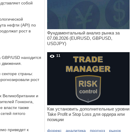
едставляет собой
ологической
ута нефти (API) по
родолжат рост в
Фундаментальный анализ рынка за
07.08.2026 (EURUSD, GBPUSD,
USDJPY)
11
ра GBP/USD находится
м движения.
 секторе страны:
прогнозировали рост
х Великобритании и
ителей Гонконга,
е власти также
Как установить дополнительные уровни
сетей пятого
Take Profit и Stop Loss для ордера или
позиции
емо приведет к
форекс
аналитика
прогноз
рынок