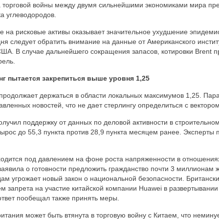
ка торговой войны между двумя сильнейшими экономиками мира пр
ка углеводородов.
е на рисковые активы оказывает значительное ухудшение эпидеми
дня следует обратить внимание на данные от Американского инстит
ША. В случае дальнейшего сокращения запасов, котировки Brent п
рель.
нг пытается закрепиться выше уровня 1,25
 продолжает держаться в области локальных максимумов 1,25. Па
вленных новостей, что не дает стерлингу определиться с векторо
олучил поддержку от данных по деловой активности в строительном
ырос до 55,3 пункта против 28,9 пункта месяцем ранее. Эксперты 
ходится под давлением на фоне роста напряженности в отношения
заявила о готовности предложить гражданство почти 3 миллионам ж
ам угрожает новый закон о национальной безопасности. Британски
м запрета на участие китайской компании Huawei в развертывании 
 ответ пообещал также принять меры.
итания может быть втянута в торговую войну с Китаем, что немину