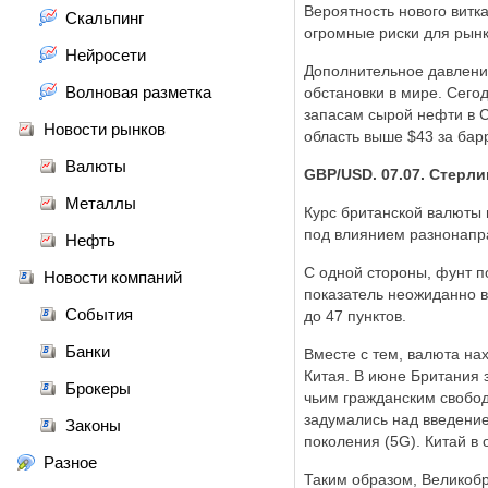
Вероятность нового вит
Скальпинг
огромные риски для рын
Нейросети
Дополнительное давлени
Волновая разметка
обстановки в мире. Сего
запасам сырой нефти в С
Новости рынков
область выше $43 за бар
Валюты
GBP/USD. 07.07. Стерли
Металлы
Курс британской валюты
под влиянием разнонапра
Нефть
С одной стороны, фунт п
Новости компаний
показатель неожиданно в
События
до 47 пунктов.
Банки
Вместе с тем, валюта на
Китая. В июне Британия 
Брокеры
чьим гражданским свобод
задумались над введение
Законы
поколения (5G). Китай в
Разное
Таким образом, Великобр