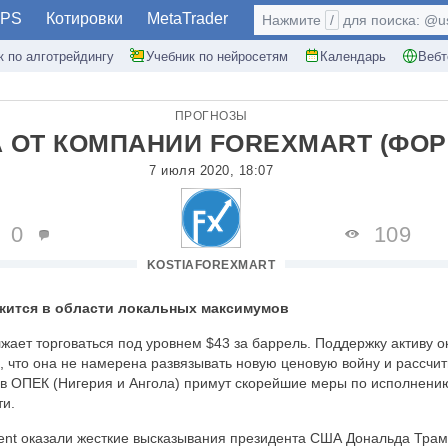
PS
Котировки
MetaTrader
Нажмите
/
для поиска: @use
к по алготрейдингу
Учебник по нейросетям
Календарь
Вебт
ПРОГНОЗЫ
 ОТ КОМПАНИИ FOREXMART (ФОР
7 июля 2020, 18:07
0
109
KOSTIAFOREXMART
ержится в области локальных максимумов
жает торговаться под уровнем $43 за баррель. Поддержку активу о
, что она не намерена развязывать новую ценовую войну и рассчиты
в ОПЕК (Нигерия и Ангола) примут скорейшие меры по исполнению
и.
ent оказали жесткие высказывания президента США Дональда Трамп