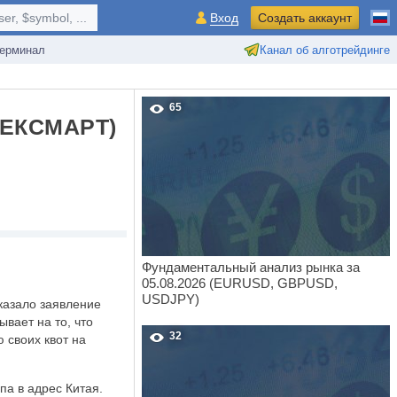
r, $symbol, ...
Вход
Создать аккаунт
ерминал
Канал об алготрейдинге
65
ЕКСМАРТ)
Фундаментальный анализ рынка за
05.08.2026 (EURUSD, GBPUSD,
USDJPY)
казало заявление
вает на то, что
32
 своих квот на
а в адрес Китая.