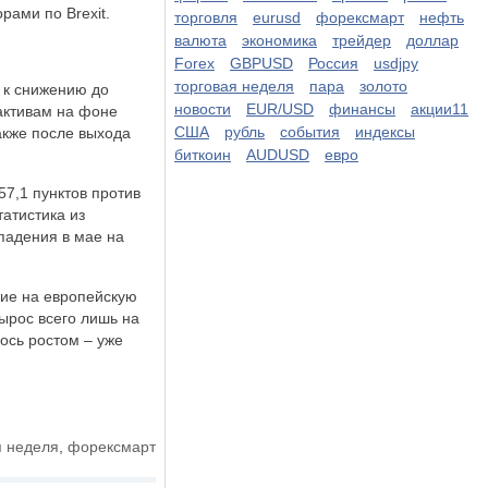
рами по Brexit.
торговля
eurusd
форексмарт
нефть
валюта
экономика
трейдер
доллар
Forex
GBPUSD
Россия
usdjpy
торговая неделя
пара
золото
 к снижению до
новости
EUR/USD
финансы
акции11
 активам на фоне
США
рубль
события
индексы
акже после выхода
биткоин
AUDUSD
евро
7,1 пунктов против
татистика из
падения в мае на
ние на европейскую
ырос всего лишь на
ось ростом – уже
я неделя
,
форексмарт