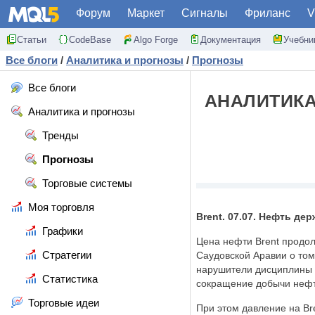
Форум
Маркет
Сигналы
Фриланс
V
Статьи
CodeBase
Algo Forge
Документация
Учебни
Все блоги
/
Аналитика и прогнозы
/
Прогнозы
Все блоги
АНАЛИТИКА
Аналитика и прогнозы
Тренды
Прогнозы
Торговые системы
Моя торговля
Brent. 07.07. Нефть д
Графики
Цена нефти Brent продол
Стратегии
Саудовской Аравии о том
нарушители дисциплины 
Статистика
сокращение добычи нефт
Торговые идеи
При этом давление на Br