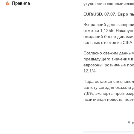
Правила
ухудшению экономическог
EUR/USD. 07.07. Евро п
Вчерашний день завершил
отметки 1,1255. Наканун
ожиданий более динамичн
сильных отчетов из США.
Согласно свежим данным,
предыдущего значения в 4
еврозоны: розничные про
12,1%.
Пара остается сильновол
валюту сегодня оказали 
7,8%, эксперты прогнози
позитивная новость, поэ
#
т