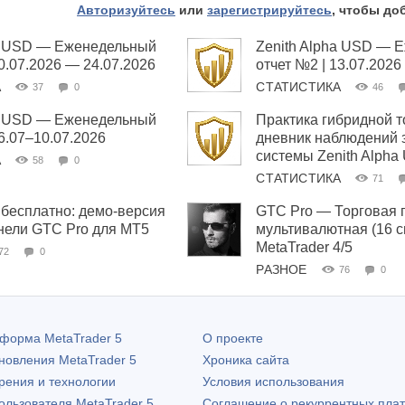
Авторизуйтесь
или
зарегистрируйтесь
, чтобы до
ha USD — Еженедельный
Zenith Alpha USD — 
20.07.2026 — 24.07.2026
отчет №2 | 13.07.2026
А
СТАТИСТИКА
37
0
46
ha USD — Еженедельный
Практика гибридной т
06.07–10.07.2026
дневник наблюдений 
системы Zenith Alpha
А
58
0
СТАТИСТИКА
71
бесплатно: демо-версия
GTC Pro — Торговая 
нели GTC Pro для MT5
мультивалютная (16 
MetaTrader 4/5
72
0
РАЗНОЕ
76
0
атформа
MetaTrader 5
О проекте
бновления
MetaTrader 5
Хроника сайта
рения и технологии
Условия использования
пользователя
MetaTrader 5
Соглашение о рекуррентных пла