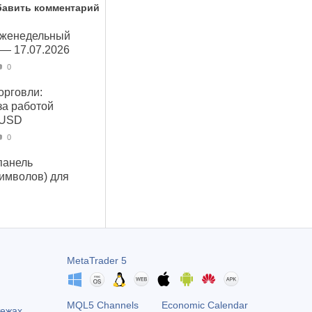
бавить комментарий
Еженедельный
 — 17.07.2026
0
орговли:
за работой
 USD
0
панель
символов) для
MetaTrader 5
MQL5 Channels
Economic Calendar
тежах