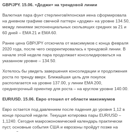
GBP/JPY. 15.06. «Доджи» на трендовой линии
Валютная пара фунт стерлингов/японская иена сформировала
на дневном графике свечной паттерн «доджи» на уровне 134.50,
между линиями экспоненциальных скользящих средних за 21 и
60 дней – EMA 21 и EMA 60.
Ранее цена GBP/JPY отскочила от максимумов с конца февраля
2020 года, после чего скорректировалась к трендовой линии. В
начале этой неделе пара продолжает консолидироваться на
указанном уровне – 134.50.
Хотелось бы увидеть завершения консолидации и продолжения
роста по тренду вверх. Ближайшая цель для покупок
располагается на уровне 137.00, у линии EMA 200,
среднесрочный ориентир для роста – на круглом уровне 140.00.
EUR/USD. 15.06. Евро отошел от области максимумов
Евро остается под давлением после падения до уровня 1,12 в
конце прошлой недели. Текущая котировка пары EUR/USD –
1,1240. Сегодня макроэкономический календарь практически
пуст, основные события США и еврозоны пройдут позже на