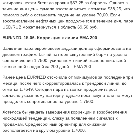
котировок нефти Brent до уровня $37,25 за баррель. Однако в
течение дня цены сумели восстановиться к отметке $38,25, что
помогло рублю остановить падение на уровне 70,00. Если
восстановление нефтяных цен продолжится в течение дня, пара
USD/RUB может вернуться в область 69,50 руб.
EUR/NZD. 15.06. Коррекция к линии EMA 200
Валютная пара евро/новозеландский доллар сформировала на
дневном графике бычий паттерн «внутренний бар» на уровне
сопротивления 1.7500, усиленном линией экспоненциальной
скользящей средней за 200 дней – EMA 200.
Ранее цена EUR/NZD отскочила от минимумов за последние три
месяца, после чего скорректировалась к трендовой линии, до
отметки 1.7649. Сегодня пара пытается продолжить рост
согласно указанному паттерну, однако пока покупатели не могут
преодолеть сопротивление на уровне 1.7500.
Хотелось бы увидеть завершения коррекции и возобновления
нисходящей тенденции, слежу за появлением сигналов к
продажам. Среднесрочный ориентир для снижения
располагается на круглом уровне 1.7000.