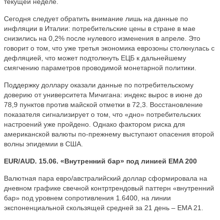
текущей неделе.
Сегодня следует обратить внимание лишь на данные по
инфляции в Италии: потребительские цены в стране в мае
снизились на 0,2% после нулевого изменения в апреле. Это
говорит о том, что уже третья экономика еврозоны столкнулась с
дефляцией, что может подтолкнуть ЕЦБ к дальнейшему
смягчению параметров проводимой монетарной политики.
Поддержку доллару оказали данные по потребительскому
доверию от университета Мичигана: индекс вырос в июне до
78,9 пунктов против майской отметки в 72,3. Восстановление
показателя сигнализирует о том, что «дно» потребительских
настроений уже пройдено. Однако фактором риска для
американской валюты по-прежнему выступают опасения второй
волны эпидемии в США.
EUR/AUD. 15.06. «Внутренний бар» под линией EMA 200
Валютная пара евро/австралийский доллар сформировала на
дневном графике свечной контртрендовый паттерн «внутренний
бар» под уровнем сопротивления 1.6400, на линии
экспоненциальной скользящей средней за 21 день – EMA 21.