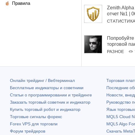
Правила
Zenith Alp
отчет №1 | 
СТАТИСТИК
Попробуйте 
торговой па
РАЗНОЕ
Онлайн трейдинг / Вебтерминал
Торговая пл
Бесплатные индикаторы и советники
Последние о
Статьи о программировании и трейдинге
Новости, внед
Заказать торговый советник и индикатор
Руководство 
Купить торговый робот и индикатор
Язык торговы
Торговые сигналы форекс
MQL5 Cloud N
Forex VPS для торговли
MQL5 Algo Fo
Форум трейдеров
Скачать
MetaT