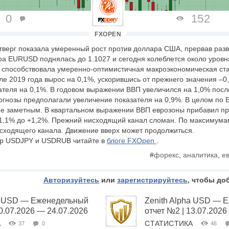
0
152
FXOPEN
тверг показала умеренный рост против доллара США, прервав раз
ра EURUSD поднялась до 1.1027 и сегодня колеблется около уров
 способствовала умеренно-оптимистичная макроэкономическая ста
ле 2019 года вырос на 0,1%, ускорившись от прежнего значения –0
теля на 0,1%. В годовом выражении ВВП увеличился на 1,0% посл
рогнозы предполагали увеличение показателя на 0,9%. В целом по 
ее заметным. В квартальном выражении ВВП еврозоны прибавил пр
+1,1% до +1,2%. Прежний нисходящий канал сломан. По максимума
сходящего канала. Движение вверх может продолжиться.
ар USDJPY и USDRUB читайте в
блоге FXOpen
.
#
форекс
,
аналитика
,
е
Авторизуйтесь
или
зарегистрируйтесь
, чтобы до
ha USD — Еженедельный
Zenith Alpha USD — 
20.07.2026 — 24.07.2026
отчет №2 | 13.07.2026
А
СТАТИСТИКА
37
0
46