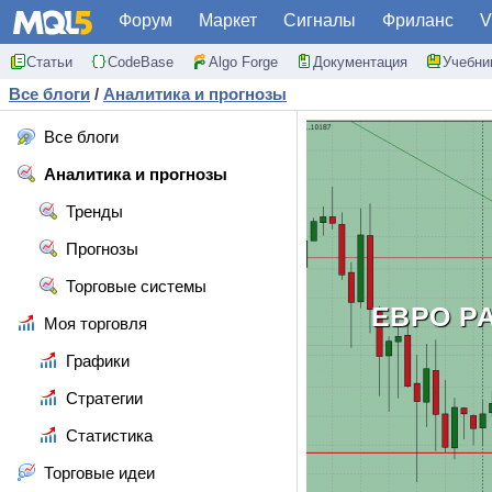
Форум
Маркет
Сигналы
Фриланс
V
Статьи
CodeBase
Algo Forge
Документация
Учебни
Все блоги
/
Аналитика и прогнозы
Все блоги
Аналитика и прогнозы
Тренды
Прогнозы
Торговые системы
ЕВРО Р
Моя торговля
Графики
Стратегии
Статистика
Торговые идеи