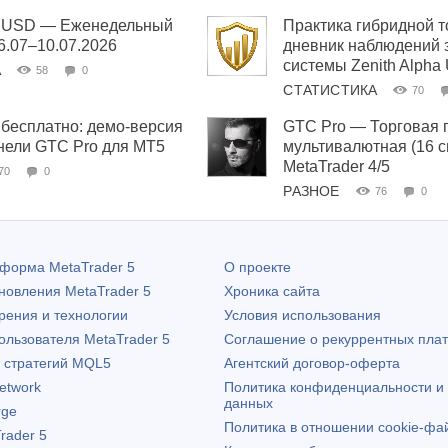
ha USD — Еженедельный
Практика гибридной т
06.07–10.07.2026
дневник наблюдений 
системы Zenith Alpha
А
58
0
СТАТИСТИКА
70
бесплатно: демо-версия
GTC Pro — Торговая 
нели GTC Pro для MT5
мультивалютная (16 
MetaTrader 4/5
70
0
РАЗНОЕ
76
0
атформа
MetaTrader 5
О проекте
бновления
MetaTrader 5
Хроника сайта
рения и технологии
Условия использования
пользователя
MetaTrader 5
Соглашение о рекуррентных пла
х стратегий MQL5
Агентский договор-оферта
etwork
Политика конфиденциальности и
данных
rge
Политика в отношении cookie-фа
rader 5