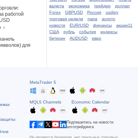
валюта
экономика
трейдер
доллар
орговли:
Forex
GBPUSD
Россия
usdjpy
за работой
торговая неделя
пара
золото
 USD
новости
EUR/USD
финансы
акции11
0
США
рубль
события
индексы
биткоин
AUDUSD
евро
панель
символов) для
MetaTrader 5
MQL5 Channels
Economic Calendar
тежах
 защиты
Подпишитесь на новости
алготрейдинга
йлов
Не является брокером, нет реальных торговых