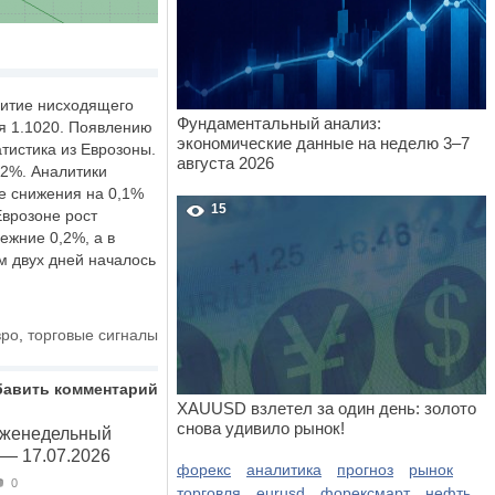
витие нисходящего
Фундаментальный анализ:
ня 1.1020. Появлению
экономические данные на неделю 3–7
тистика из Еврозоны.
августа 2026
,2%. Аналитики
е снижения на 0,1%
15
Еврозоне рост
ежние 0,2%, а в
м двух дней началось
вро
,
торговые сигналы
бавить комментарий
XAUUSD взлетел за один день: золото
снова удивило рынок!
Еженедельный
 — 17.07.2026
форекс
аналитика
прогноз
рынок
0
торговля
eurusd
форексмарт
нефть