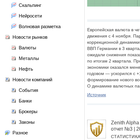
Скальпинг
Нейросети
Волновая разметка
Европейская валюта в че
движения с 4 ноября. Па
Новости рынков
коррекционной динамики
Валюты
ВВП Германии в 3 кварта
ожидали снижения показа
Металлы
по итогам 2 квартала. П
экономики оказался мен
Нефть
годовом — ускорился с 
Новости компаний
формирование нового во
О динамике валютных п
События
Источник
Банки
Брокеры
Законы
Zenith Alp
отчет №3 | 
Разное
СТАТИСТИК