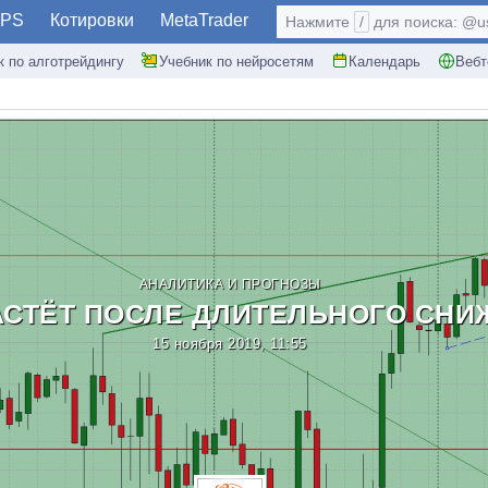
PS
Котировки
MetaTrader
Нажмите
/
для поиска: @use
к по алготрейдингу
Учебник по нейросетям
Календарь
Вебт
АНАЛИТИКА И ПРОГНОЗЫ
АСТЁТ ПОСЛЕ ДЛИТЕЛЬНОГО СНИ
15 ноября 2019, 11:55