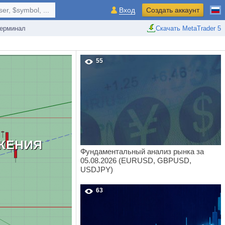
r, $symbol, ...
Вход
Создать аккаунт
ерминал
Скачать MetaTrader 5
55
ЖЕНИЯ
Фундаментальный анализ рынка за
05.08.2026 (EURUSD, GBPUSD,
USDJPY)
63