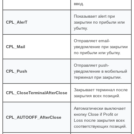
ввод.
Показывает alert при
CPL_AlerT
закрытии по прибыли или
убытку.
Отправляет email-
CPL_Mail
уведомление при закрытии
по прибыли или убытку.
Отправляет push-
CPL_Push
уведомление в мобильный
терминал при закрытии.
Закрывает терминал после
CPL_CloseTerminalAfterClose
закрытия всех позиций.
Автоматически выключает
кнопку Close if Profit or
CPL_AUTOOFF_AfterClose
Loss после закрытия всех
соответствующих позиций.