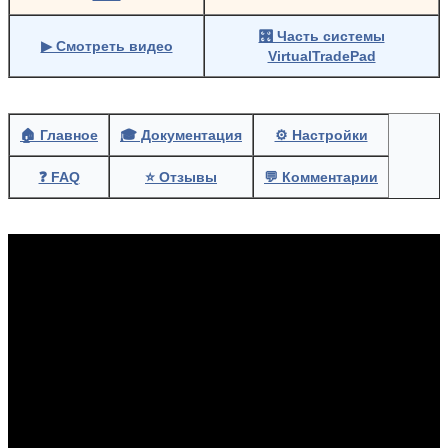
🎛 Часть системы
▶ Смотреть видео
VirtualTradePad
🏠 Главное
🎓 Документация
⚙ Настройки
❓ FAQ
⭐ Отзывы
💬 Комментарии