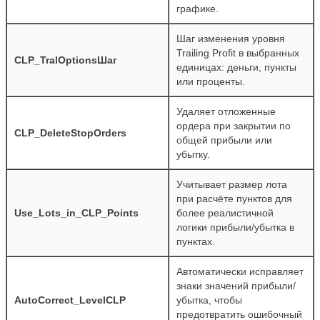
графике.
Шаг изменения уровня
Trailing Profit в выбранных
CLP_TralOptionsШаг
единицах: деньги, пункты
или проценты.
Удаляет отложенные
ордера при закрытии по
CLP_DeleteStopOrders
общей прибыли или
убытку.
Учитывает размер лота
при расчёте пунктов для
Use_Lots_in_CLP_Points
более реалистичной
логики прибыли/убытка в
пунктах.
Автоматически исправляет
знаки значений прибыли/
AutoCorrect_LevelCLP
убытка, чтобы
предотвратить ошибочный