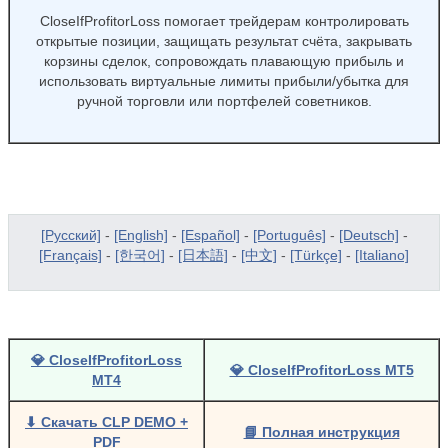
CloseIfProfitorLoss помогает трейдерам контролировать
открытые позиции, защищать результат счёта, закрывать
корзины сделок, сопровождать плавающую прибыль и
использовать виртуальные лимиты прибыли/убытка для
ручной торговли или портфелей советников.
[Русский]
-
[English]
-
[Español]
-
[Português]
-
[Deutsch]
-
[Français]
-
[한국어]
-
[日本語]
-
[中文]
-
[Türkçe]
-
[Italiano]
💎 CloseIfProfitorLoss
💎 CloseIfProfitorLoss MT5
MT4
⬇ Скачать CLP DEMO +
📘 Полная инструкция
PDF