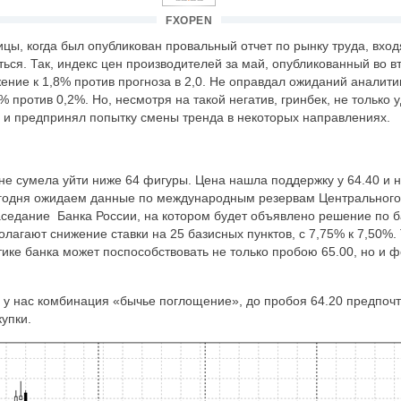
FXOPEN
цы, когда был опубликован провальный отчет по рынку труда, вх
ся. Так, индекс цен производителей за май, опубликованный во вт
ние к 1,8% против прогноза в 2,0. Не оправдал ожиданий аналити
% против 0,2%. Но, несмотря на такой негатив, гринбек, не только 
о и предпринял попытку смены тренда в некоторых направлениях.
 не сумела уйти ниже 64 фигуры. Цена нашла поддержку у 64.40 и 
годня ожидаем данные по международным резервам Центрального б
заседание Банка России, на котором будет объявлено решение по 
лагают снижение ставки на 25 базисных пунктов, с 7,75% к 7,50%. 
ике банка может поспособствовать не только пробою 65.00, но и
у нас комбинация «бычье поглощение», до пробоя 64.20 предпоч
упки.