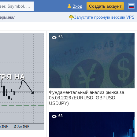
r, $symbol, ...
Вход
Создать аккаунт
ерминал
Запустите пробную версию VPS
53
РЯ НА
Фундаментальный анализ рынка за
05.08.2026 (EURUSD, GBPUSD,
USDJPY)
63