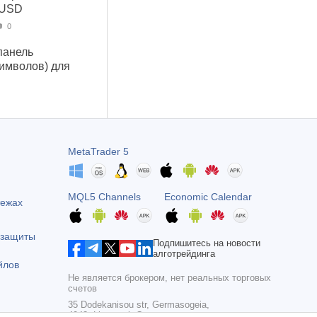
 USD
0
панель
символов) для
MetaTrader 5
MQL5 Channels
Economic Calendar
тежах
 защиты
Подпишитесь на новости
алготрейдинга
йлов
Не является брокером, нет реальных торговых
счетов
35 Dodekanisou str, Germasogeia,
4043, Limassol, Cyprus