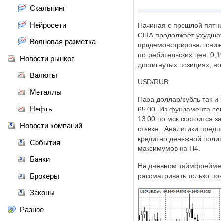
Скальпинг
Нейросети
Начиная с прошлой пятни
США продолжает ухудшать
Волновая разметка
продемонстрировал сниже
потребительских цен: 0,1
Новости рынков
достигнутых позициях, н
Валюты
USD/RUB
Металлы
Пара доллар/рубль так и
Нефть
65.00. Из фундамента се
13.00 по мск состоится 
Новости компаний
ставке. Аналитики предпо
кредитно денежной полит
События
максимумов на H4.
Банки
На дневном таймфрейме 
Брокеры
рассматривать только пок
Законы
Разное