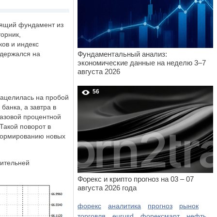
одящий фундамент из
орник,
ков и индекс
удержался на
Фундаментальный анализ:
экономические данные на неделю 3–7
августа 2026
56
нацелилась на пробой
анка, а завтра в
базовой процентной
Такой поворот в
 формированию новых
тительней
Форекс и крипто прогноз на 03 – 07
августа 2026 года
форекс
аналитика
прогноз
рынок
торговля
eurusd
форексмарт
нефть