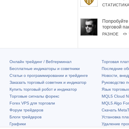
СТАТИСТИК
Попробуйте 
торговой па
РАЗНОЕ
Онлайн трейдинг / Вебтерминал
Торговая пл
Бесплатные индикаторы и советники
Последние о
Статьи о программировании и трейдинге
Новости, внед
Заказать торговый советник и индикатор
Руководство 
Купить торговый робот и индикатор
Язык торговы
Торговые сигналы форекс
MQL5 Cloud N
Forex VPS для торговли
MQL5 Algo Fo
Форум трейдеров
Скачать
MetaT
Блоги трейдеров
Установка пл
Графики
Удаление про