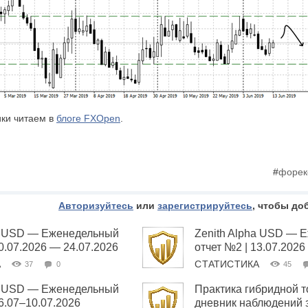
ки читаем в
блоге FXOpen
.
#
форек
Авторизуйтесь
или
зарегистрируйтесь
, чтобы до
ha USD — Еженедельный
Zenith Alpha USD — 
20.07.2026 — 24.07.2026
отчет №2 | 13.07.2026
А
СТАТИСТИКА
37
0
45
ha USD — Еженедельный
Практика гибридной т
06.07–10.07.2026
дневник наблюдений 