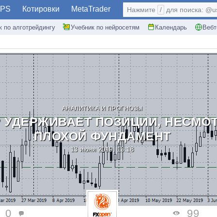
PS
Котировки
MetaTrader
Нажмите
/
для поиска: @use
к по алготрейдингу
Учебник по нейросетям
Календарь
Вебт
АНАЛИТИКА И ПРОГНОЗЫ
 УДЕРЖИВАЕТ ПОЗИЦИИ, НЕСМОТ
ПЛОХОЙ ФУНДАМЕНТ
13 июня 2019, 13:18
0
99