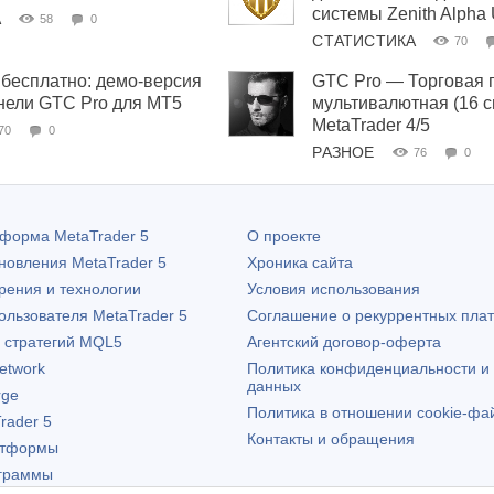
системы Zenith Alpha
А
58
0
СТАТИСТИКА
70
бесплатно: демо-версия
GTC Pro — Торговая 
нели GTC Pro для MT5
мультивалютная (16 
MetaTrader 4/5
70
0
РАЗНОЕ
76
0
атформа
MetaTrader 5
О проекте
бновления
MetaTrader 5
Хроника сайта
рения и технологии
Условия использования
пользователя
MetaTrader 5
Соглашение о рекуррентных пла
х стратегий MQL5
Агентский договор-оферта
etwork
Политика конфиденциальности и
данных
rge
Политика в отношении cookie-фа
rader 5
Контакты и обращения
атформы
граммы