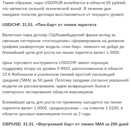
Таким образом, пара USD/RUB колеблется в области 65 рублей,
что является сильной технической зоной. В течение дня
ожидаем попытки доллара восстановиться от текущего уровня.
USD/CHF. 31.01. «Пин-бар» от линии паритета
Валютная пара доллар США/швейцарский франк вслед за
свечным паттерном «поглощение» сформировала на дневном
графике разворотную модель «пин-бар», немного не дойдя до
ближайшей цели для роста на линии паритета валют 1.0000.
Цена торгового инструмента USD/CHF имеет хорошую
поддержку опору на уровне 0.9920, расположенном в области
23.6 Фибоначчи и усиленном линией простой скользящей
средней (SMA) за 50 дней. Поэтому продажи согласно указанной
модели не рассматриваем, ждем возвращения быков и
повторного тестирования области максимумов.
Ближайшая цель для роста по-прежнему находится на линии
паритета валют 1.0000, среднесрочная – на отметке 1.0100, в
области ценовых максимумов почти за 2 года.
GBP/USD. 31.01. «Внутренний бар» от линии SMA за 200 дней