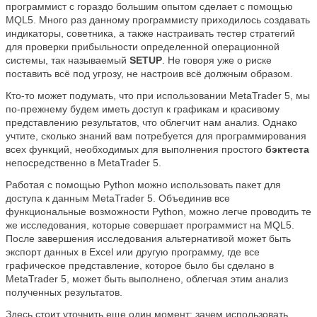
программист с гораздо большим опытом сделает с помощью
MQL5. Много раз данному программисту приходилось создавать
индикаторы, советника, а также настраивать тестер стратегий
для проверки прибыльности определенной операционной
системы, так называемый
SETUP
. Не говоря уже о риске
поставить всё под угрозу, не настроив всё должным образом.
Кто-то может подумать, что при использовании MetaTrader 5, мы
по-прежнему будем иметь доступ к графикам и красивому
представлению результатов, что облегчит нам анализ. Однако
учтите, сколько знаний вам потребуется для программирования
всех функций, необходимых для выполнения простого
бэктеста
непосредственно в MetaTrader 5.
Работая с помощью Python можно использовать пакет для
доступа к данным MetaTrader 5. Объединив все
функциональные возможности Python, можно легче проводить те
же исследования, которые совершает программист на MQL5.
После завершения исследования альтернативой может быть
экспорт данных в Excel или другую программу, где все
графическое представление, которое было бы сделано в
MetaTrader 5, может быть выполнено, облегчая этим анализ
полученных результатов.
Здесь стоит уточнить еще один момент: зачем использовать