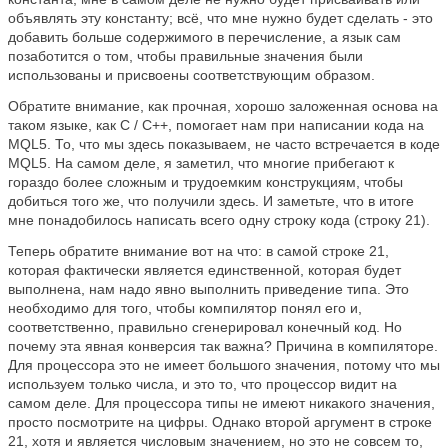
объявлять эту константу; всё, что мне нужно будет сделать - это
добавить больше содержимого в перечисление, а язык сам
позаботится о том, чтобы правильные значения были
использованы и присвоены соответствующим образом.
Обратите внимание, как прочная, хорошо заложенная основа на
таком языке, как C / C++, помогает нам при написании кода на
MQL5. То, что мы здесь показываем, не часто встречается в коде
MQL5. На самом деле, я заметил, что многие прибегают к
гораздо более сложным и трудоемким конструкциям, чтобы
добиться того же, что получили здесь. И заметьте, что в итоге
мне понадобилось написать всего одну строку кода (строку 21).
Теперь обратите внимание вот на что: в самой строке 21,
которая фактически является единственной, которая будет
выполнена, нам надо явно выполнить приведение типа. Это
необходимо для того, чтобы компилятор понял его и,
соответственно, правильно сгенерировал конечный код. Но
почему эта явная конверсия так важна? Причина в компиляторе.
Для процессора это не имеет большого значения, потому что мы
используем только числа, и это то, что процессор видит на
самом деле. Для процессора типы не имеют никакого значения,
просто посмотрите на цифры. Однако второй аргумент в строке
21, хотя и является числовым значением, но это не совсем то,