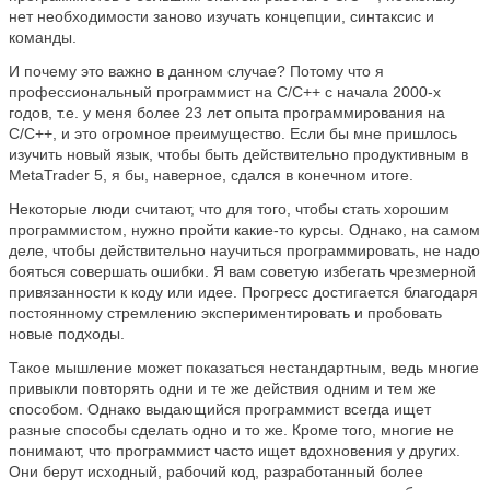
нет необходимости заново изучать концепции, синтаксис и
команды.
И почему это важно в данном случае? Потому что я
профессиональный программист на C/C++ с начала 2000-х
годов, т.е. у меня более 23 лет опыта программирования на
C/C++, и это огромное преимущество. Если бы мне пришлось
изучить новый язык, чтобы быть действительно продуктивным в
MetaTrader 5, я бы, наверное, сдался в конечном итоге.
Некоторые люди считают, что для того, чтобы стать хорошим
программистом, нужно пройти какие-то курсы. Однако, на самом
деле, чтобы действительно научиться программировать, не надо
бояться совершать ошибки. Я вам советую избегать чрезмерной
привязанности к коду или идее. Прогресс достигается благодаря
постоянному стремлению экспериментировать и пробовать
новые подходы.
Такое мышление может показаться нестандартным, ведь многие
привыкли повторять одни и те же действия одним и тем же
способом. Однако выдающийся программист всегда ищет
разные способы сделать одно и то же. Кроме того, многие не
понимают, что программист часто ищет вдохновения у других.
Они берут исходный, рабочий код, разработанный более