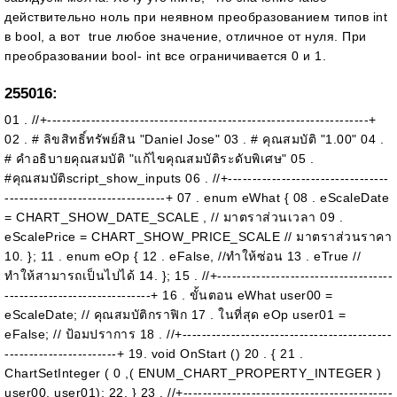
действительно ноль при неявном преобразованием типов int
в bool, а вот true любое значение, отличное от нуля. При
преобразовании bool- int все ограничивается 0 и 1.
255016:
01 . //+------------------------------------------------------------------+
02 . # ลิขสิทธิ์ทรัพย์สิน "Daniel Jose" 03 . # คุณสมบัติ "1.00" 04 .
# คำอธิบายคุณสมบัติ "แก้ไขคุณสมบัติระดับพิเศษ" 05 .
#คุณสมบัติscript_show_inputs 06 . //+---------------------------------
---------------------------------+ 07 . enum eWhat { 08 . eScaleDate
= CHART_SHOW_DATE_SCALE , // มาตราส่วนเวลา 09 .
eScalePrice = CHART_SHOW_PRICE_SCALE // มาตราส่วนราคา
10. }; 11 . enum eOp { 12 . eFalse, //ทำให้ซ่อน 13 . eTrue //
ทำให้สามารถเป็นไปได้ 14. }; 15 . //+------------------------------------
------------------------------+ 16 . ขั้นตอน eWhat user00 =
eScaleDate; // คุณสมบัติกราฟิก 17 . ในที่สุด eOp user01 =
eFalse; // ป้อมปราการ 18 . //+-------------------------------------------
-----------------------+ 19. void OnStart () 20 . { 21 .
ChartSetInteger ( 0 ,( ENUM_CHART_PROPERTY_INTEGER )
user00, user01); 22. } 23 . //+-------------------------------------------