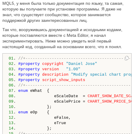
MQL5, у меня была только документация по языку, та самая,
которую вы получаете при установке программы. Я даже не
знал, что существует сообщество, которое занимается
поддержкой других заинтересованных лиц.
Так что, вооружившись документацией и исходными кодами,
которые поставляются вместе с Meta Editor, я начал
экспериментировать. Ниже можно увидеть мой первый
настоящий код, созданный на основании всего, что я понял.
01
. 
//+---------------------------------------------
02
. 
#property 
copyright
"Daniel Jose"
03
. 
#property 
version
"1.00"
04
. 
#property 
description
"Modify special chart prop
05
. 
#property 
script_show_inputs
06
. 
//+---------------------------------------------
07
. 
enum
08
.                eScaleDate  = 
CHART_SHOW_DATE_SCA
09
.                eScalePrice = 
CHART_SHOW_PRICE_SC
10
11
. 
enum
12
.                eFalse,                          
13
.                eTrue                            
14
15
. 
//+---------------------------------------------