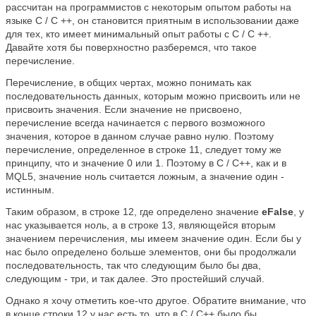
рассчитан на программистов с некоторым опытом работы на
языке C / C ++, он становится приятным в использовании даже
для тех, кто имеет минимальный опыт работы с C / C ++.
Давайте хотя бы поверхностно разберемся, что такое
перечисление.
Перечисление, в общих чертах, можно понимать как
последовательность данных, которым можно присвоить или не
присвоить значения. Если значение не присвоено,
перечисление всегда начинается с первого возможного
значения, которое в данном случае равно нулю. Поэтому
перечисление, определенное в строке 11, следует тому же
принципу, что и значение 0 или 1. Поэтому в C / C++, как и в
MQL5, значение ноль считается ложным, а значение один -
истинным.
Таким образом, в строке 12, где определено значение
eFalse
, у
нас указывается ноль, а в строке 13, являющейся вторым
значением перечисления, мы имеем значение один. Если бы у
нас было определено больше элементов, они бы продолжали
последовательность, так что следующим было бы два,
следующим - три, и так далее. Это простейший случай.
Однако я хочу отметить кое-что другое. Обратите внимание, что
в конце строки 12 у нас есть то, что в C / C++ было бы