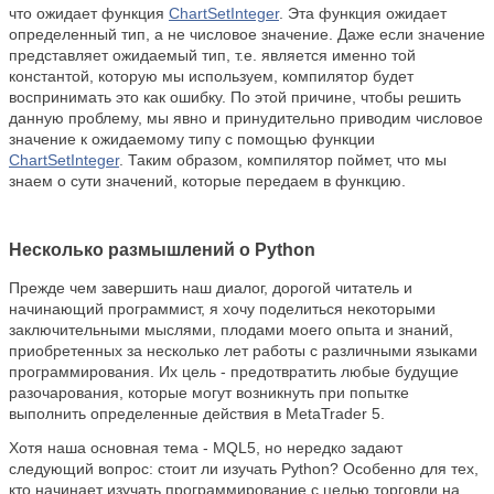
что ожидает функция
ChartSetInteger
. Эта функция ожидает
определенный тип, а не числовое значение. Даже если значение
представляет ожидаемый тип, т.е. является именно той
константой, которую мы используем, компилятор будет
воспринимать это как ошибку. По этой причине, чтобы решить
данную проблему, мы явно и принудительно приводим числовое
значение к ожидаемому типу с помощью функции
ChartSetInteger
. Таким образом, компилятор поймет, что мы
знаем о сути значений, которые передаем в функцию.
Несколько размышлений о Python
Прежде чем завершить наш диалог, дорогой читатель и
начинающий программист, я хочу поделиться некоторыми
заключительными мыслями, плодами моего опыта и знаний,
приобретенных за несколько лет работы с различными языками
программирования. Их цель - предотвратить любые будущие
разочарования, которые могут возникнуть при попытке
выполнить определенные действия в MetaTrader 5.
Хотя наша основная тема - MQL5, но нередко задают
следующий вопрос: стоит ли изучать Python? Особенно для тех,
кто начинает изучать программирование с целью торговли на