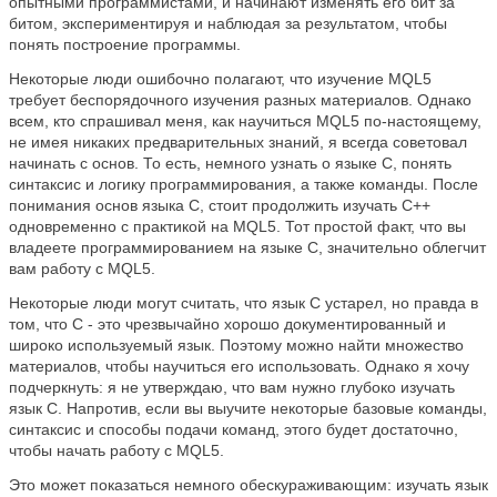
опытными программистами, и начинают изменять его бит за
битом, экспериментируя и наблюдая за результатом, чтобы
понять построение программы.
Некоторые люди ошибочно полагают, что изучение MQL5
требует беспорядочного изучения разных материалов. Однако
всем, кто спрашивал меня, как научиться MQL5 по-настоящему,
не имея никаких предварительных знаний, я всегда советовал
начинать с основ. То есть, немного узнать о языке С, понять
синтаксис и логику программирования, а также команды. После
понимания основ языка C, стоит продолжить изучать C++
одновременно с практикой на MQL5. Тот простой факт, что вы
владеете программированием на языке С, значительно облегчит
вам работу с MQL5.
Некоторые люди могут считать, что язык C устарел, но правда в
том, что C - это чрезвычайно хорошо документированный и
широко используемый язык. Поэтому можно найти множество
материалов, чтобы научиться его использовать. Однако я хочу
подчеркнуть: я не утверждаю, что вам нужно глубоко изучать
язык C. Напротив, если вы выучите некоторые базовые команды,
синтаксис и способы подачи команд, этого будет достаточно,
чтобы начать работу с MQL5.
Это может показаться немного обескураживающим: изучать язык