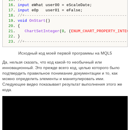
16
. 
input
 eWhat user00 = eScaleDate;                
17
. 
input
 eOp   user01 = eFalse;                    
18
. 
//+---------------------------------------------
19
. 
void
OnStart
20
21
.    
ChartSetInteger
(
0
, (
ENUM_CHART_PROPERTY_INTEG
22
23
. 
//+---------------------------------------------
Исходный код моей первой программы на MQL5
Да, нельзя сказать, что код какой-то необычный или
инновационный. Это прежде всего код, целью которого было
подтвердить правильное понимание документации и то, как
можно определить элементы и манипулировать ими.
Следующее видео показывает результат выполнения этого же
кода.