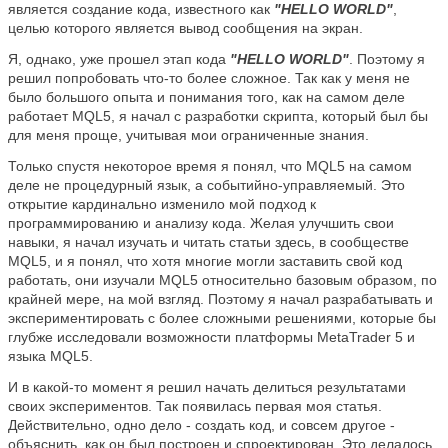
является создание кода, известного как
"HELLO WORLD"
,
целью которого является вывод сообщения на экран.
Я, однако, уже прошел этап кода
"HELLO WORLD"
. Поэтому я
решил попробовать что-то более сложное. Так как у меня не
было большого опыта и понимания того, как на самом деле
работает MQL5, я начал с разработки скрипта, который был бы
для меня проще, учитывая мои ограниченные знания.
Только спустя некоторое время я понял, что MQL5 на самом
деле не процедурный язык, а событийно-управляемый. Это
открытие кардинально изменило мой подход к
программированию и анализу кода. Желая улучшить свои
навыки, я начал изучать и читать статьи здесь, в сообществе
MQL5, и я понял, что хотя многие могли заставить свой код
работать, они изучали MQL5 относительно базовым образом, по
крайней мере, на мой взгляд. Поэтому я начал разрабатывать и
экспериментировать с более сложными решениями, которые бы
глубже исследовали возможности платформы MetaTrader 5 и
языка MQL5.
И в какой-то момент я решил начать делиться результатами
своих экспериментов. Так появилась первая моя статья.
Действительно, одно дело - создать код, и совсем другое -
объяснить, как он был построен и спроектирован. Это делалось