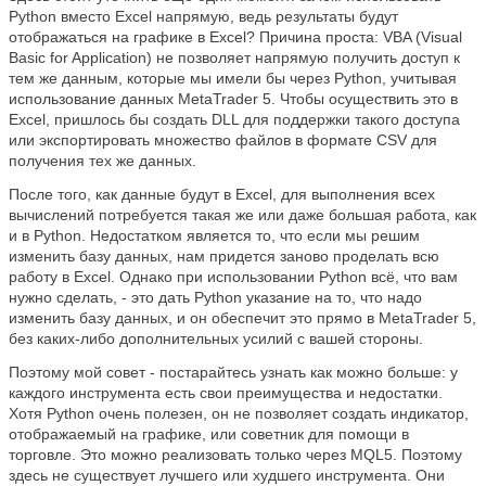
Python вместо Excel напрямую, ведь результаты будут
отображаться на графике в Excel? Причина проста: VBA (Visual
Basic for Application) не позволяет напрямую получить доступ к
тем же данным, которые мы имели бы через Python, учитывая
использование данных MetaTrader 5. Чтобы осуществить это в
Excel, пришлось бы создать DLL для поддержки такого доступа
или экспортировать множество файлов в формате CSV для
получения тех же данных.
После того, как данные будут в Excel, для выполнения всех
вычислений потребуется такая же или даже большая работа, как
и в Python. Недостатком является то, что если мы решим
изменить базу данных, нам придется заново проделать всю
работу в Excel. Однако при использовании Python всё, что вам
нужно сделать, - это дать Python указание на то, что надо
изменить базу данных, и он обеспечит это прямо в MetaTrader 5,
без каких-либо дополнительных усилий с вашей стороны.
Поэтому мой совет - постарайтесь узнать как можно больше: у
каждого инструмента есть свои преимущества и недостатки.
Хотя Python очень полезен, он не позволяет создать индикатор,
отображаемый на графике, или советник для помощи в
торговле. Это можно реализовать только через MQL5. Поэтому
здесь не существует лучшего или худшего инструмента. Они