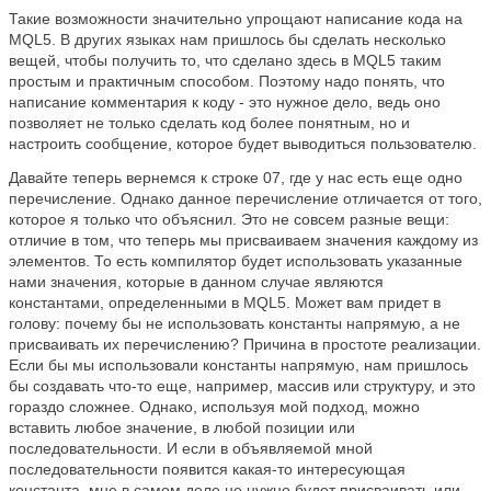
Такие возможности значительно упрощают написание кода на
MQL5. В других языках нам пришлось бы сделать несколько
вещей, чтобы получить то, что сделано здесь в MQL5 таким
простым и практичным способом. Поэтому надо понять, что
написание комментария к коду - это нужное дело, ведь оно
позволяет не только сделать код более понятным, но и
настроить сообщение, которое будет выводиться пользователю.
Давайте теперь вернемся к строке 07, где у нас есть еще одно
перечисление. Однако данное перечисление отличается от того,
которое я только что объяснил. Это не совсем разные вещи:
отличие в том, что теперь мы присваиваем значения каждому из
элементов. То есть компилятор будет использовать указанные
нами значения, которые в данном случае являются
константами, определенными в MQL5. Может вам придет в
голову: почему бы не использовать константы напрямую, а не
присваивать их перечислению? Причина в простоте реализации.
Если бы мы использовали константы напрямую, нам пришлось
бы создавать что-то еще, например, массив или структуру, и это
гораздо сложнее. Однако, используя мой подход, можно
вставить любое значение, в любой позиции или
последовательности. И если в объявляемой мной
последовательности появится какая-то интересующая
константа, мне в самом деле не нужно будет присваивать или