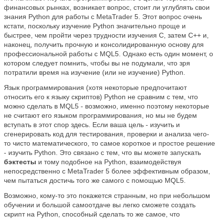
финансовых рынках, возникает вопрос, стоит ли углублять свои
знания Python для работы с MetaTrader 5. Этот вопрос очень
кстати, поскольку изучение Python значительно проще и
быстрее, чем пройти через трудности изучения C, затем C++ и,
наконец, получить прочную и консолидированную основу для
профессиональной работы с MQL5. Однако есть один момент, о
котором следует помнить, чтобы вы не подумали, что зря
потратили время на изучение (или не изучение) Python.
Язык программирования (хотя некоторые предпочитают
относить его к языку скриптов) Python не сравним с тем, что
можно сделать в MQL5 - возможно, именно поэтому некоторые
не считают его языком программирования, но мы не будем
вступать в этот спор здесь. Если ваша цель - изучить и
сгенерировать код для тестирования, проверки и анализа чего-
то чисто математического, то самое короткое и простое решение
- изучить Python. Это связано с тем, что вы можете запускать
бэктесты
и тому подобное на Python, взаимодействуя
непосредственно с MetaTrader 5 более эффективным образом,
чем пытаться достичь того же самого с помощью MQL5.
Возможно, кому-то это покажется странным, но при небольшом
обучении и большой самоотдаче вы легко сможете создать
скрипт на Python, способный сделать то же самое, что