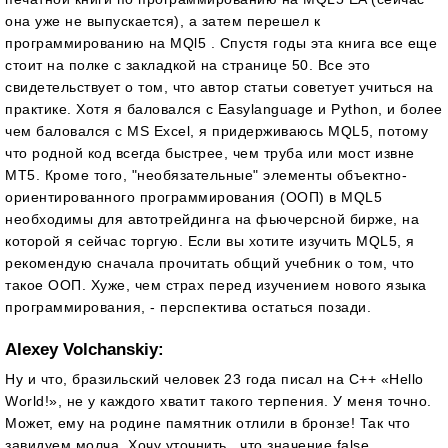
она уже не выпускается), а затем перешел к
программированию на MQl5 . Спустя годы эта книга все еще
стоит на полке с закладкой на странице 50. Все это
свидетельствует о том, что автор статьи советует учиться на
практике. Хотя я баловался с Easylanguage и Python, и более
чем баловался с MS Excel, я придерживаюсь MQL5, потому
что родной код всегда быстрее, чем труба или мост извне
MT5. Кроме того, "необязательные" элементы объектно-
ориентированного программирования (ООП) в MQL5
необходимы для автотрейдинга на фьючерсной бирже, на
которой я сейчас торгую. Если вы хотите изучить MQL5, я
рекомендую сначала прочитать общий учебник о том, что
такое ООП. Хуже, чем страх перед изучением нового языка
программирования, - перспектива остаться позади.
Alexey Volchanskiy:
Ну и что, бразильский человек 23 года писал на С++ «Hello
World!», не у каждого хватит такого терпения. У меня точно.
Может, ему на родине памятник отлили в бронзе! Так что
завидуем молча. Хочу уточнить, что значение false