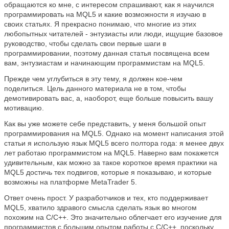
обращаются ко мне, с интересом спрашивают, как я научился
программировать на MQL5 и какие возможности я изучаю в
своих статьях. Я прекрасно понимаю, что многие из этих
любопытных читателей - энтузиасты или люди, ищущие базовое
руководство, чтобы сделать свои первые шаги в
программировании, поэтому данная статья посвящена всем
вам, энтузиастам и начинающим программистам на MQL5.
Прежде чем углубиться в эту тему, я должен кое-чем
поделиться. Цель данного материала не в том, чтобы
демотивировать вас, а, наоборот, еще больше повысить вашу
мотивацию.
Как вы уже можете себе представить, у меня большой опыт
программирования на MQL5. Однако на момент написания этой
статьи я использую язык MQL5 всего полтора года: я менее двух
лет работаю программистом на MQL5. Наверно вам покажется
удивительным, как можно за такое короткое время практики на
MQL5 достичь тех подвигов, которые я показываю, и которые
возможны на платформе MetaTrader 5.
Ответ очень прост. У разработчиков и тех, кто поддерживает
MQL5, хватило здравого смысла сделать язык во многом
похожим на C/C++. Это значительно облегчает его изучение для
программистов с большим опытом работы с C/C++, поскольку