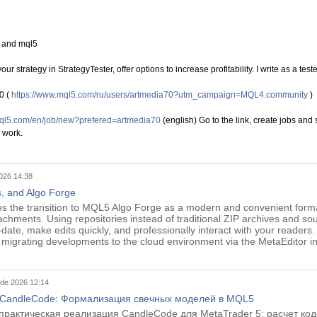
4 and mql5
ur strategy in StrategyTester, offer options to increase profitability. I write as a tes
0 (
https://www.mql5.com/ru/users/artmedia70?utm_campaign=MQL4.community
)
mql5.com/en/job/new?prefered=artmedia70
(english) Go to the link, create jobs and 
 work.
2026 14:38
, and Algo Forge
ses the transition to MQL5 Algo Forge as a modern and convenient form
tachments. Using repositories instead of traditional ZIP archives and so
-date, make edits quickly, and professionally interact with your reade
y migrating developments to the cloud environment via the MetaEditor in
 de 2026 12:14
 CandleCode: Формализация свечных моделей в MQL5
 практическая реализация CandleCode для MetaTrader 5: расчет код