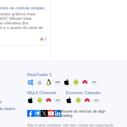
tos de controle simples
mentos gráficos mais
 MVC (Model-View-
o interativa dos
w e o quarto da série de
2
MetaTrader 5
MQL5 Channels
Economic Calendar
a
 de dados
Assine as notícias de algo-
trading
Não é uma corretora, não tem contas de negociação