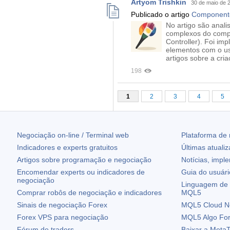
Artyom Trishkin
30 de maio de 
Publicado o artigo
Componente
No artigo são anali
complexos do comp
Controller). Foi im
elementos com o us
artigos sobre a cri
198
1
2
3
4
5
Negociação on-line / Terminal web
Plataforma de
Indicadores e experts gratuitos
Últimas atuali
Artigos sobre programação e negociação
Notícias, impl
Encomendar experts ou indicadores de
Guia do usuár
negociação
Linguagem de 
Comprar robôs de negociação e indicadores
MQL5
Sinais de negociação Forex
MQL5 Cloud N
Forex VPS para negociação
MQL5 Algo Fo
Fórum de traders
Baixar a
MetaT