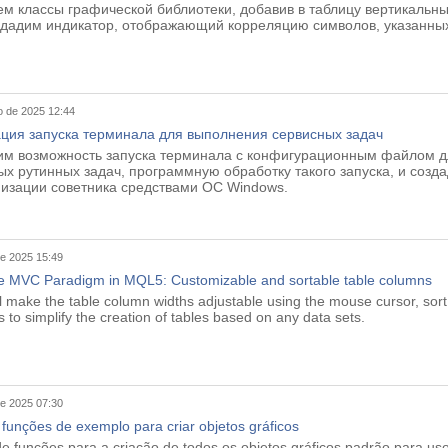
ем классы графической библиотеки, добавив в таблицу вертикальны
здадим индикатор, отображающий корреляцию символов, указанных
 de 2025 12:44
ция запуска терминала для выполнения сервисных задач
рим возможность запуска терминала с конфигурационным файлом 
х рутинных задач, программную обработку такого запуска, и соз
мизации советника средствами ОС Windows.
de 2025 15:49
he MVC Paradigm in MQL5: Customizable and sortable table columns
ill make the table column widths adjustable using the mouse cursor, sor
 to simplify the creation of tables based on any data sets.
de 2025 07:30
 funções de exemplo para criar objetos gráficos
de funções para a criação de todos os objetos gráficos padrão para us