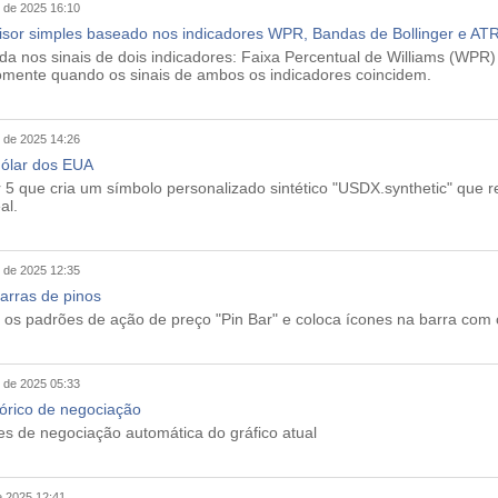
 de 2025 16:10
isor simples baseado nos indicadores WPR, Bandas de Bollinger e AT
a nos sinais de dois indicadores: Faixa Percentual de Williams (WPR)
omente quando os sinais de ambos os indicadores coincidem.
 de 2025 14:26
dólar dos EUA
5 que cria um símbolo personalizado sintético "USDX.synthetic" que ref
al.
 de 2025 12:35
barras de pinos
o os padrões de ação de preço "Pin Bar" e coloca ícones na barra com
 de 2025 05:33
stórico de negociação
es de negociação automática do gráfico atual
e 2025 12:41