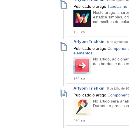
Publicado o artigo
Tabelas no
Neste artigo, criar
estática simples, c
cabeçalhos de colu
156
Artyom Trishkin
5 de agosto de
Publicado o artigo
Componente
elementos
No artigo, adicion
das bordas e dos c
160
Artyom Trishkin
9 de julho de 2
Publicado o artigo
Componente
No artigo será anal
Durante o processo,
260