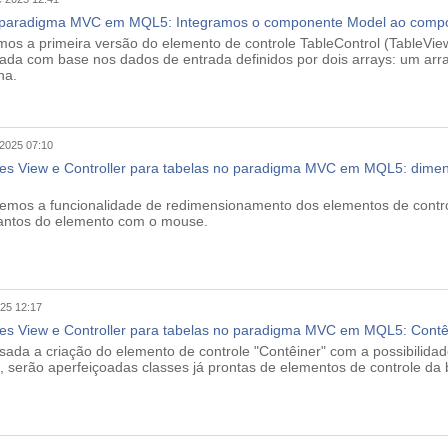
 paradigma MVC em MQL5: Integramos o componente Model ao comp
emos a primeira versão do elemento de controle TableControl (TableVie
riada com base nos dados de entrada definidos por dois arrays: um ar
na.
 2025 07:10
s View e Controller para tabelas no paradigma MVC em MQL5: dimen
aremos a funcionalidade de redimensionamento dos elementos de contro
antos do elemento com o mouse.
025 12:17
s View e Controller para tabelas no paradigma MVC em MQL5: Contê
isada a criação do elemento de controle "Contêiner" com a possibilidad
 serão aperfeiçoadas classes já prontas de elementos de controle da bi