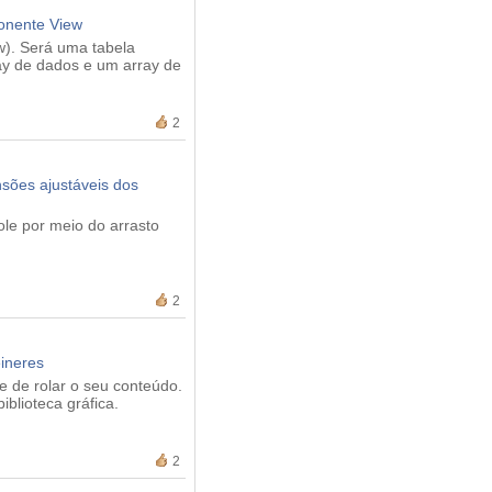
onente View
w). Será uma tabela
ray de dados e um array de
2
sões ajustáveis dos
le por meio do arrasto
2
ineres
e de rolar o seu conteúdo.
blioteca gráfica.
2