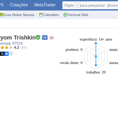
PS
Cotações
MetaTrader
Digite
/
para pesquisar: @user,
Guia Redes Neurais
Calendário
Terminal Web
tyom Trishkin
experiência: 14+ anos
ússia
87520
4.2
(65)
produtos: 0
sinais
versão demo: 0
assina
trabalhos: 20