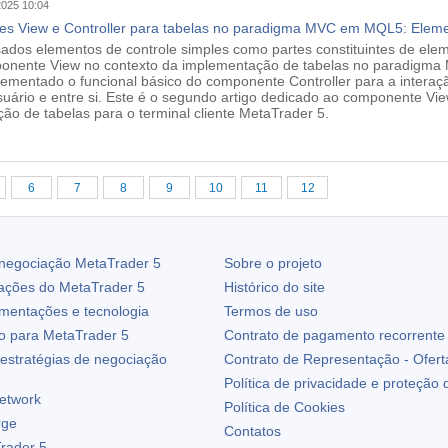
2025 10:04
s View e Controller para tabelas no paradigma MVC em MQL5: Elemen
sados elementos de controle simples como partes constituintes de ele
onente View no contexto da implementação de tabelas no paradigma
plementado o funcional básico do componente Controller para a interaçã
uário e entre si. Este é o segundo artigo dedicado ao componente Vie
ação de tabelas para o terminal cliente MetaTrader 5.
6
7
8
9
10
11
12
 negociação
MetaTrader 5
Sobre o projeto
zações do
MetaTrader 5
Histórico do site
ementações e tecnologia
Termos de uso
io para
MetaTrader 5
Contrato de pagamento recorrente
estratégias de negociação
Contrato de Representação - Ofert
Política de privacidade e proteção
etwork
Política de Cookies
rge
Contatos
rader 5