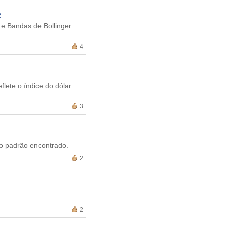
R
 e Bandas de Bollinger
4
lete o índice do dólar
3
 o padrão encontrado.
2
2