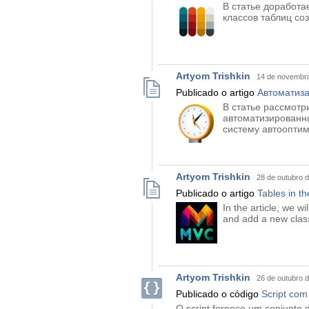
В статье доработа
классов таблиц со
Artyom Trishkin
14 de novembro
Publicado o artigo
Автоматиза
В статье рассмот
автоматизированны
систему автоопти
Artyom Trishkin
28 de outubro 
Publicado o artigo
Tables in t
In the article, we w
and add a new class
Artyom Trishkin
26 de outubro 
Publicado o código
Script com
O script fornece um conjunto 