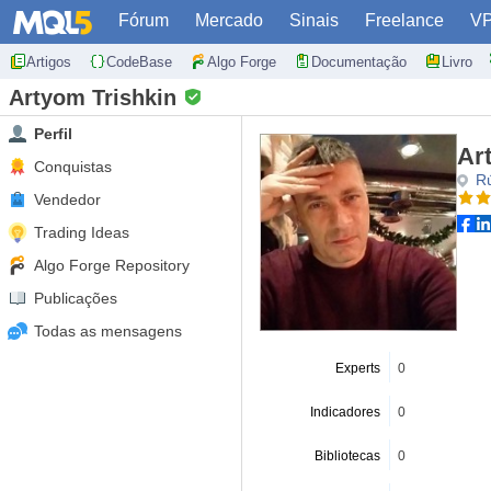
Fórum
Mercado
Sinais
Freelance
V
Artigos
CodeBase
Algo Forge
Documentação
Livro
Artyom Trishkin
Perfil
Ar
Conquistas
R
Vendedor
Trading Ideas
Algo Forge Repository
Publicações
Todas as mensagens
Experts
0
Indicadores
0
Bibliotecas
0