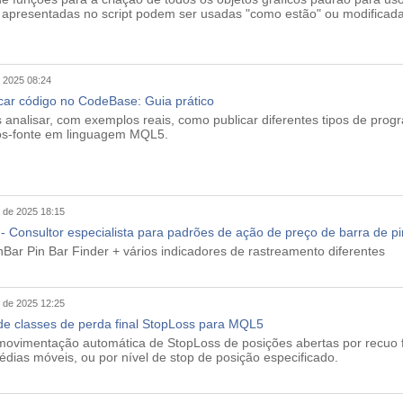
 apresentadas no script podem ser usadas "como estão" ou modificad
e 2025 08:24
ar código no CodeBase: Guia prático
 analisar, com exemplos reais, como publicar diferentes tipos de prog
gos-fonte em linguagem MQL5.
 de 2025 18:15
- Consultor especialista para padrões de ação de preço de barra de p
nBar Pin Bar Finder + vários indicadores de rastreamento diferentes
 de 2025 12:25
 de classes de perda final StopLoss para MQL5
movimentação automática de StopLoss de posições abertas por recuo f
édias móveis, ou por nível de stop de posição especificado.