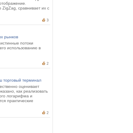
 отображение.
 ZigZag, сравнивает их с
3
ых рынков
 истинные потоки
его использованию в
2
ш торговый терминал
чественно оценивает
казано, как реализовать
того логарифма и
тся практические
2