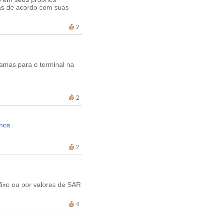
as de acordo com suas
2
ramas para o terminal na
2
inos
2
ixo ou por valores de SAR
4