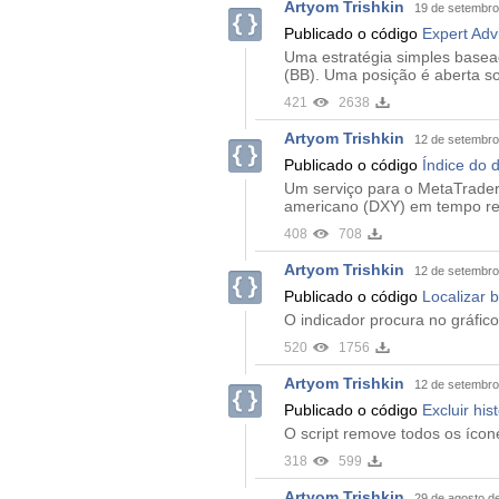
Artyom Trishkin
19 de setembro
Publicado o código
Expert Adv
Uma estratégia simples basead
(BB). Uma posição é aberta s
421
2638
Artyom Trishkin
12 de setembro
Publicado o código
Índice do 
Um serviço para o MetaTrader 
americano (DXY) em tempo re
408
708
Artyom Trishkin
12 de setembro
Publicado o código
Localizar 
O indicador procura no gráfic
520
1756
Artyom Trishkin
12 de setembro
Publicado o código
Excluir hi
O script remove todos os ícon
318
599
Artyom Trishkin
29 de agosto d