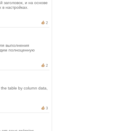
й заголовок, и на основе
 в настройках.
2
для выполнения
дадим полноценную
2
t the table by column data,
3
o em seus próprios