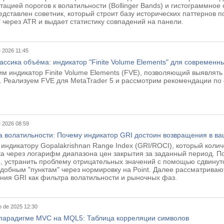
тацией порогов к волатильности (Bollinger Bands) и гистограммное
дставлен советник, который строит базу исторических паттернов по
 через ATR и выдает статистику совпадений на панели.
e 2026 11:45
ассика объёма: индикатор "Finite Volume Elements" для современн
им индикатор Finite Volume Elements (FVE), позволяющий выявлять
. Реализуем FVE для MetaTrader 5 и рассмотрим рекомендации по 
e 2026 08:59
 волатильности: Почему индикатор GRI достоин возвращения в ва
индикатору Gopalakrishnan Range Index (GRI/ROCI), который коли
ка через логарифм диапазона цен закрытия за заданный период. По
5, устранить проблему отрицательных значений с помощью сдвину
удобным "пунктам" через нормировку на Point. Далее рассматриваю
ния GRI как фильтра волатильности и рыночных фаз.
 de 2025 12:30
 парадигме MVC на MQL5: Таблица корреляции символов