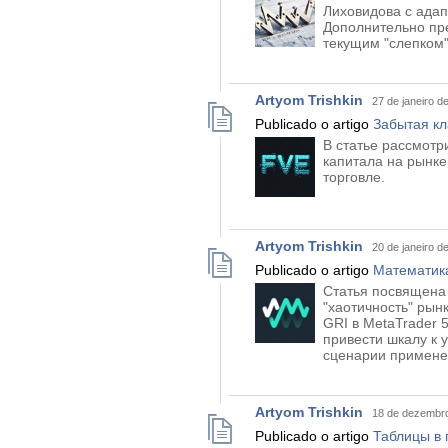
Лиховидова с адап
Дополнительно пре
текущим "слепком"
Artyom Trishkin
27 de janeiro d
Publicado o artigo
Забытая кл
В статье рассмотр
капитала на рынке
торговле.
Artyom Trishkin
20 de janeiro d
Publicado o artigo
Математика
Статья посвящена 
"хаотичность" рын
GRI в MetaTrader 
привести шкалу к 
сценарии примене
Artyom Trishkin
18 de dezembro
Publicado o artigo
Таблицы в