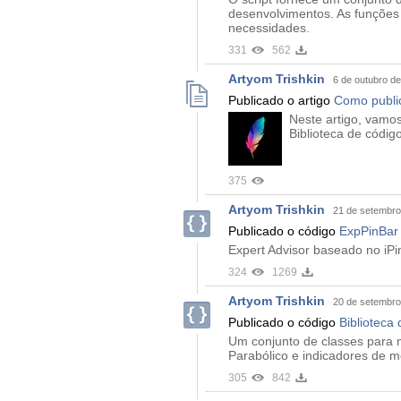
desenvolvimentos. As funções
necessidades.
331
562
Artyom Trishkin
6 de outubro d
Publicado o artigo
Como public
Neste artigo, vamos
Biblioteca de códi
375
Artyom Trishkin
21 de setembro
Publicado o código
ExpPinBar 
Expert Advisor baseado no iPi
324
1269
Artyom Trishkin
20 de setembro
Publicado o código
Biblioteca
Um conjunto de classes para 
Parabólico e indicadores de m
305
842