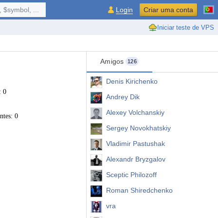
 $symbol, ...
Login
Criar uma conta
Iniciar teste de VPS
Amigos
126
Denis Kirichenko
: 0
Andrey Dik
Alexey Volchanskiy
ntes: 0
Sergey Novokhatskiy
Vladimir Pastushak
Alexandr Bryzgalov
Sceptic Philozoff
Roman Shiredchenko
vra