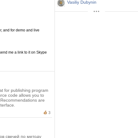
Vasiliy Dubynin
ter, and for demo and live
send me a link to it on Skype
at for publishing program
urce code allows you to
rs. Recommendations are
terface.
3
ов свечей по методу