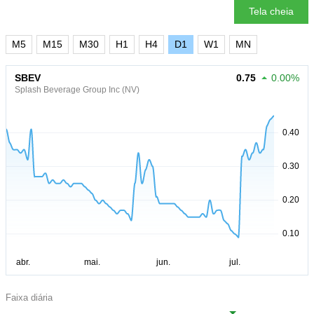
Tela cheia
M5
M15
M30
H1
H4
D1
W1
MN
SBEV
0.75
0.00%
Splash Beverage Group Inc (NV)
Faixa diária