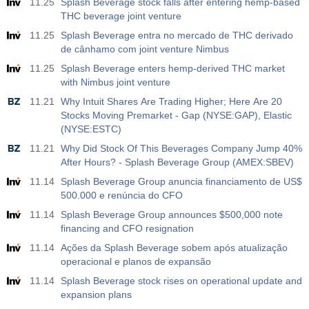
11.25
Splash Beverage stock falls after entering hemp-based
THC beverage joint venture
11.25
Splash Beverage entra no mercado de THC derivado
de cânhamo com joint venture Nimbus
11.25
Splash Beverage enters hemp-derived THC market
with Nimbus joint venture
11.21
Why Intuit Shares Are Trading Higher; Here Are 20
Stocks Moving Premarket - Gap (NYSE:GAP), Elastic
(NYSE:ESTC)
11.21
Why Did Stock Of This Beverages Company Jump 40%
After Hours? - Splash Beverage Group (AMEX:SBEV)
11.14
Splash Beverage Group anuncia financiamento de US$
500.000 e renúncia do CFO
11.14
Splash Beverage Group announces $500,000 note
financing and CFO resignation
11.14
Ações da Splash Beverage sobem após atualização
operacional e planos de expansão
11.14
Splash Beverage stock rises on operational update and
expansion plans