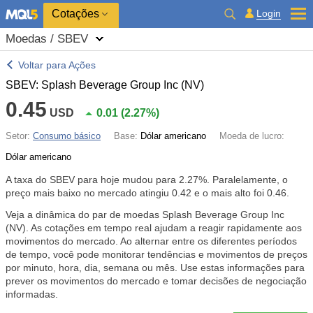
Cotações
Login
Moedas / SBEV
Voltar para Ações
SBEV: Splash Beverage Group Inc (NV)
0.45
USD
0.01
(
2.27%
)
Setor:
Consumo básico
Base:
Dólar americano
Moeda de lucro:
Dólar americano
A taxa do SBEV para hoje mudou para
2.27%
. Paralelamente, o
preço mais baixo no mercado atingiu 0.42 e o mais alto foi 0.46.
Veja a dinâmica do par de moedas Splash Beverage Group Inc
(NV). As cotações em tempo real ajudam a reagir rapidamente aos
movimentos do mercado. Ao alternar entre os diferentes períodos
de tempo, você pode monitorar tendências e movimentos de preços
por minuto, hora, dia, semana ou mês. Use estas informações para
prever os movimentos do mercado e tomar decisões de negociação
informadas.