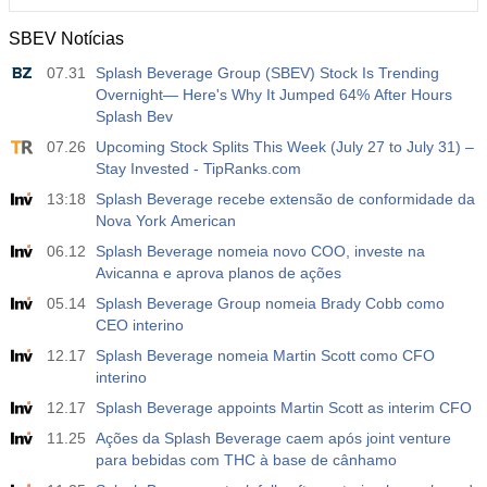
SBEV Notícias
07.31
Splash Beverage Group (SBEV) Stock Is Trending
Overnight— Here's Why It Jumped 64% After Hours
Splash Bev
07.26
Upcoming Stock Splits This Week (July 27 to July 31) –
Stay Invested - TipRanks.com
13:18
Splash Beverage recebe extensão de conformidade da
Nova York American
06.12
Splash Beverage nomeia novo COO, investe na
Avicanna e aprova planos de ações
05.14
Splash Beverage Group nomeia Brady Cobb como
CEO interino
12.17
Splash Beverage nomeia Martin Scott como CFO
interino
12.17
Splash Beverage appoints Martin Scott as interim CFO
11.25
Ações da Splash Beverage caem após joint venture
para bebidas com THC à base de cânhamo