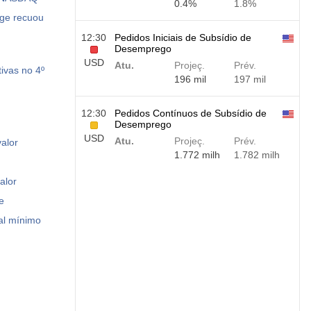
0.4%
1.8%
age recuou
12:30
Pedidos Iniciais de Subsídio de
Desemprego
USD
Atu.
Projeç.
Prév.
ivas no 4º
196 mil
197 mil
12:30
Pedidos Contínuos de Subsídio de
Desemprego
USD
Atu.
Projeç.
Prév.
alor
1.772 milh
1.782 milh
alor
e
al mínimo