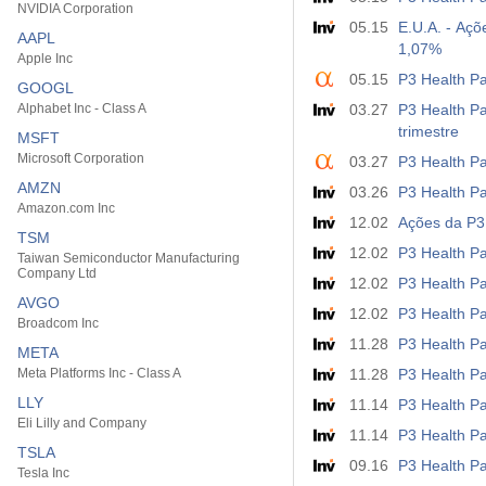
NVIDIA Corporation
05.15
E.U.A. - Açõ
AAPL
1,07%
Apple Inc
05.15
P3 Health Pa
GOOGL
Alphabet Inc - Class A
03.27
P3 Health Pa
trimestre
MSFT
Microsoft Corporation
03.27
P3 Health Pa
AMZN
03.26
P3 Health Pa
Amazon.com Inc
12.02
Ações da P3 
TSM
12.02
P3 Health Pa
Taiwan Semiconductor Manufacturing
Company Ltd
12.02
P3 Health P
AVGO
12.02
P3 Health P
Broadcom Inc
11.28
P3 Health Pa
META
Meta Platforms Inc - Class A
11.28
P3 Health Pa
LLY
11.14
P3 Health Pa
Eli Lilly and Company
11.14
P3 Health Pa
TSLA
09.16
P3 Health Pa
Tesla Inc