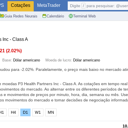
PS
Cotações
MetaTrader
Digite
/
para pesquisar: @user,
Guia Redes Neurais
Calendário
Terminal Web
s Inc - Class A
.21
(
2.02%
)
Base:
Dólar americano
Moeda de lucro:
Dólar americano
 mudou para
-2.02%
. Paralelamente, o preço mais baixo no mercado ati
e moedas P3 Health Partners Inc - Class A. As cotações em tempo rea
ovimentos do mercado. Ao alternar entre os diferentes períodos de t
as e movimentos de preços por minuto, hora, dia, semana ou mês. Use
 os movimentos do mercado e tomar decisões de negociação informad
H1
H4
D1
W1
MN
10