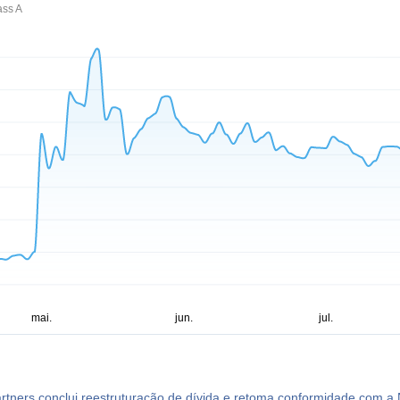
ass A
artners conclui reestruturação de dívida e retoma conformidade com