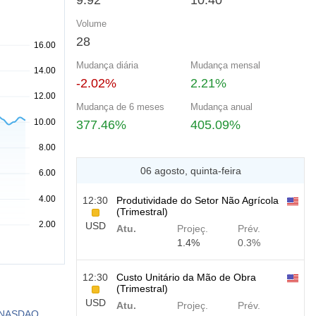
9.92
10.40
Volume
28
Mudança diária
Mudança mensal
-2.02%
2.21%
Mudança de 6 meses
Mudança anual
377.46%
405.09%
06 agosto, quinta-feira
12:30
Produtividade do Setor Não Agrícola
(Trimestral)
USD
Atu.
Projeç.
Prév.
1.4%
0.3%
12:30
Custo Unitário da Mão de Obra
(Trimestral)
USD
Atu.
Projeç.
Prév.
 a NASDAQ