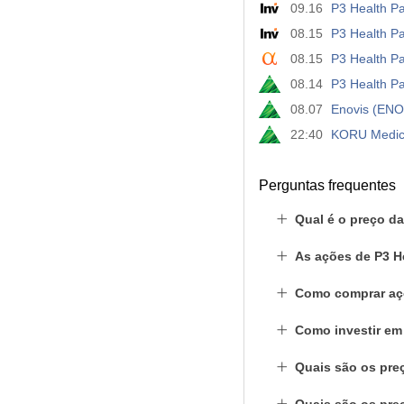
09.16
P3 Health Pa
08.15
P3 Health Pa
08.15
P3 Health Pa
08.14
P3 Health Pa
08.07
Enovis (ENO
22:40
KORU Medica
Perguntas frequentes
Qual é o preço da
As ações de P3 H
Como comprar açõ
Como investir em 
Quais são os preç