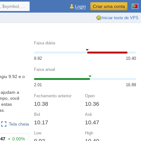
 $symbol, ...
Login
Criar uma conta
Iniciar teste de VPS
Faixa diária
9.92
10.40
Faixa anual
ngiu 9.92 e o
2.01
16.89
l ajudam a
Fechamento anterior
Open
empo, você
10.38
10.36
 estas
as.
Bid
Ask
10.17
10.47
Tela cheia
Low
High
.47
0.00%