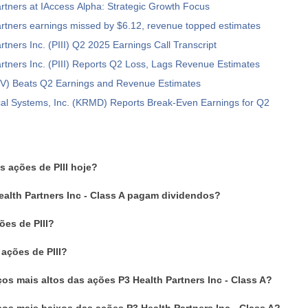
rtners at IAccess Alpha: Strategic Growth Focus
rtners earnings missed by $6.12, revenue topped estimates
rtners Inc. (PIII) Q2 2025 Earnings Call Transcript
rtners Inc. (PIII) Reports Q2 Loss, Lags Revenue Estimates
V) Beats Q2 Earnings and Revenue Estimates
l Systems, Inc. (KRMD) Reports Break-Even Earnings for Q2
s ações de PIII hoje?
ealth Partners Inc - Class A pagam dividendos?
es de PIII?
ações de PIII?
os mais altos das ações P3 Health Partners Inc - Class A?