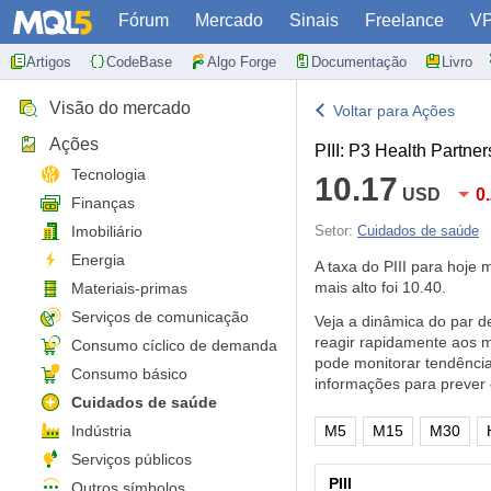
Fórum
Mercado
Sinais
Freelance
V
Artigos
CodeBase
Algo Forge
Documentação
Livro
Visão do mercado
Voltar para Ações
Ações
PIII: P3 Health Partner
Tecnologia
10.17
USD
0
Finanças
Imobiliário
Setor:
Cuidados de saúde
Energia
A taxa do PIII para hoje
mais alto foi 10.40.
Materiais-primas
Serviços de comunicação
Veja a dinâmica do par d
reagir rapidamente aos m
Consumo cíclico de demanda
pode monitorar tendênci
Consumo básico
informações para prever
Cuidados de saúde
Indústria
M5
M15
M30
Serviços públicos
PIII
Outros símbolos