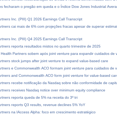
es fecharam o pregão em queda e o Índice Dow Jones Industrial Aver
rtners Inc. (PIII) Q1 2026 Earnings Call Transcript
rtners cai mais de 6% com projeções fracas apesar de superar estimat
rtners Inc. (PIII) Q4 2025 Earnings Call Transcript
rtners reporta resultados mistos no quarto trimestre de 2025
Health Partners sobem após joint venture para expandir cuidados de v
rtners stock jumps after joint venture to expand value-based care
artners e Commonwealth ACO formam joint venture para cuidados de v
artners and Commonwealth ACO form joint venture for value-based car
rtners recebe notificação da Nasdaq sobre não conformidade de capit
rtners receives Nasdaq notice over minimum equity compliance
rtners reporta queda de 5% na receita do 3º tri
rtners reports Q3 results, revenue declines 5% YoY
rtners na IAccess Alpha: foco em crescimento estratégico