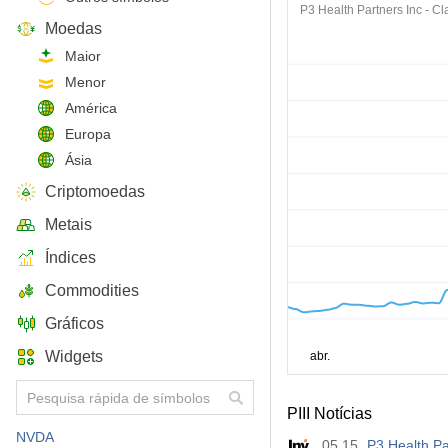
P3 Health Partners Inc - Cl
Moedas
Maior
Menor
América
Europa
Ásia
Criptomoedas
Metais
Índices
Commodities
Gráficos
Widgets
PIII Notícias
NVDA
05.15
P3 Health P