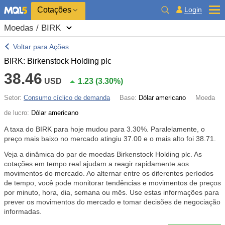
Cotações
Login
Moedas / BIRK
Voltar para Ações
BIRK: Birkenstock Holding plc
38.46
USD
1.23
(
3.30%
)
Setor:
Consumo cíclico de demanda
Base:
Dólar americano
Moeda
de lucro:
Dólar americano
A taxa do BIRK para hoje mudou para
3.30%
. Paralelamente, o
preço mais baixo no mercado atingiu 37.00 e o mais alto foi 38.71.
Veja a dinâmica do par de moedas Birkenstock Holding plc. As
cotações em tempo real ajudam a reagir rapidamente aos
movimentos do mercado. Ao alternar entre os diferentes períodos
de tempo, você pode monitorar tendências e movimentos de preços
por minuto, hora, dia, semana ou mês. Use estas informações para
prever os movimentos do mercado e tomar decisões de negociação
informadas.