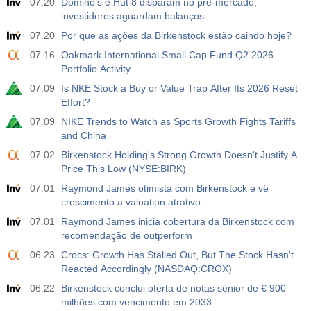
07.20
Domino’s e Hut 8 disparam no pré-mercado;
investidores aguardam balanços
07.20
Por que as ações da Birkenstock estão caindo hoje?
07.16
Oakmark International Small Cap Fund Q2 2026
Portfolio Activity
07.09
Is NKE Stock a Buy or Value Trap After Its 2026 Reset
Effort?
07.09
NIKE Trends to Watch as Sports Growth Fights Tariffs
and China
07.02
Birkenstock Holding's Strong Growth Doesn't Justify A
Price This Low (NYSE:BIRK)
07.01
Raymond James otimista com Birkenstock e vê
crescimento a valuation atrativo
07.01
Raymond James inicia cobertura da Birkenstock com
recomendação de outperform
06.23
Crocs: Growth Has Stalled Out, But The Stock Hasn't
Reacted Accordingly (NASDAQ:CROX)
06.22
Birkenstock conclui oferta de notas sênior de € 900
milhões com vencimento em 2033