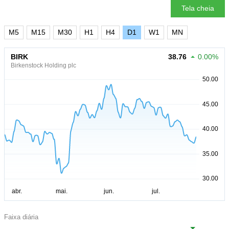
Tela cheia
M5
M15
M30
H1
H4
D1
W1
MN
BIRK
38.76
0.00%
Birkenstock Holding plc
Faixa diária