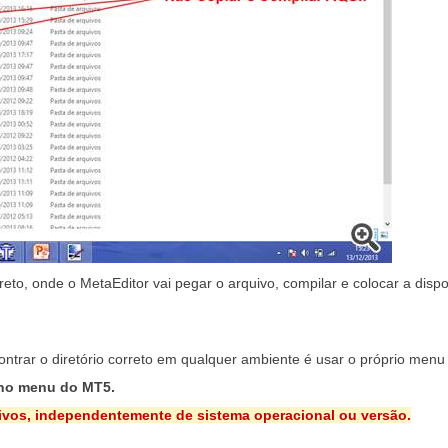
eto, onde o MetaEditor vai pegar o arquivo, compilar e colocar a disp
contrar o diretório correto em qualquer ambiente é usar o próprio men
 no menu do MT5.
uivos, independentemente de sistema operacional ou versão.