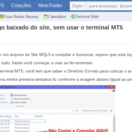
PS
Cotações
MetaTrader
Digite
/
para pesquisar: @user,
Guia Redes Neurais
Calendário
Terminal Web
 baixado do site, sem usar o terminal MT5
r um arquivo do Site MQL5 e compilar e funcionar, espero que este tóp
 tudo, basta você começar a usar as ferramentas.
rminal MT5, você tem que saber o Diretório Correto para colocar o arq
na minha primeira tentativa fiz conforme a imagem abaixo (igual a