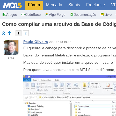
Fórum
Mercado
Sinais
Freelance
V
Artigos
CodeBase
Algo Forge
Documentação
Livro
Como compilar uma arquivo da Base de Código
1
2
Paulo Oliveira
2013.12.13 19:37
Eu quebrei a cabeça para descobrir o processo de baixa
Baixar do Terminal Metatrader é moleza, o programa faz
1754
Mas quando você quer instalar um arquivo sem usar o Te
Para quem tava acostumado com MT4 é bem diferente, 