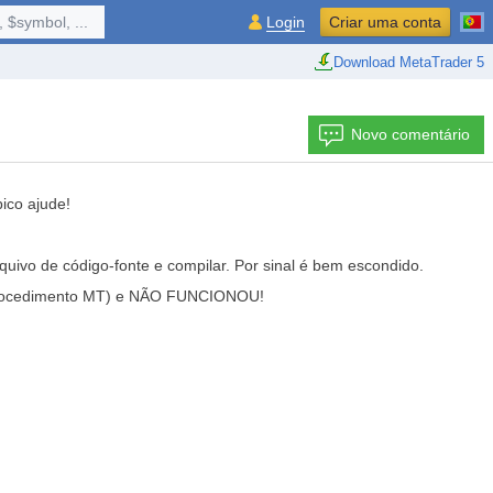
 $symbol, ...
Login
Criar uma conta
Download MetaTrader 5
Novo comentário
ico ajude!
uivo de código-fonte e compilar. Por sinal é bem escondido.
o procedimento MT) e NÃO FUNCIONOU!