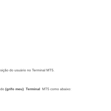
osição do usuário no Terminal MT5.
u do
(
grifo meu)
Terminal
MT5 como abaixo: