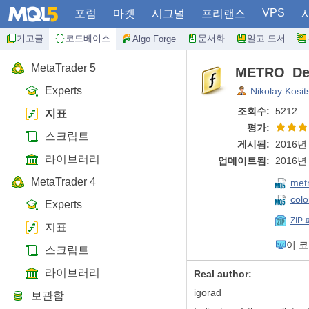
VPS
포럼
마켓
시그널
프리랜스
기고글
코드베이스
문서화
알고 도서
Algo Forge
MetaTrader 5
METRO_DeM
Experts
Nikolay Kosit
조회수:
5212
지표
평가:
스크립트
게시됨:
2016년 
라이브러리
업데이트됨:
2016년 
MetaTrader 4
met
col
Experts
ZIP
지표
이 
스크립트
라이브러리
Real author:
igorad
보관함