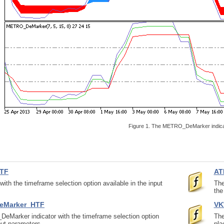
Figure 1. The METRO_DeMarker indica
TF
AT
h the timeframe selection option available in the input
The
the
eMarker_HTF
VK
Marker indicator with the timeframe selection option
The
nput parameters.
pla