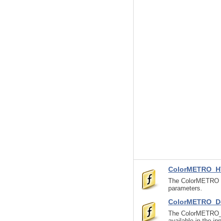
ColorMETRO_H
The ColorMETRO wit
parameters.
ColorMETRO_D
The ColorMETRO_De
available in the i