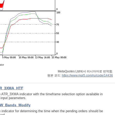
tor
MetaQuotes Ltd에서 러시아어로 번역함.
원본 코드:
https://www.mql5.com/ru/code/14436
R_3XMA_HTF
 ATR_3XMA indicator with the timeframe selection option available in
 input parameters.
W_Bands_Modify
 indicator for determining the time when the pending orders should be
ced.