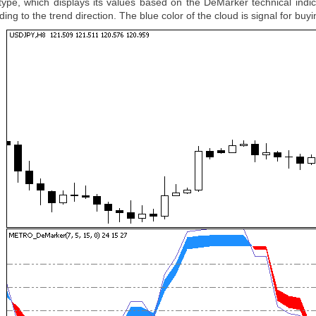
r type, which displays its values based on the DeMarker technical indi
ng to the trend direction. The blue color of the cloud is signal for buying