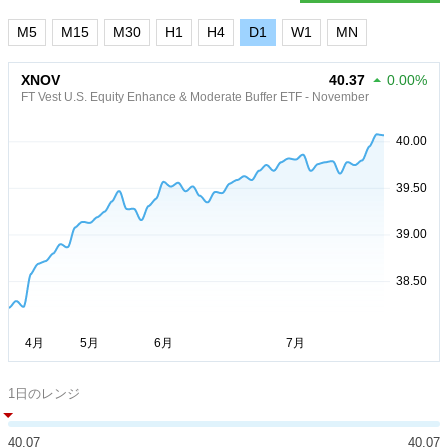
M5
M15
M30
H1
H4
D1
W1
MN
XNOV
40.37
0.00%
FT Vest U.S. Equity Enhance & Moderate Buffer ETF - November
1日のレンジ
40.07
40.07