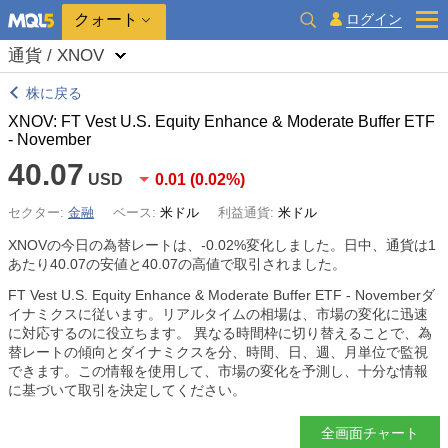
クォート
ログイン
通貨 / XNOV
株に戻る
XNOV: FT Vest U.S. Equity Enhance & Moderate Buffer ETF
- November
40.07
USD
0.01
(
0.02%
)
セクター:
金融
ベース:
米ドル
利益通貨:
米ドル
XNOVの今日の為替レートは、
-0.02%
変化しました。日中、通貨は1
あたり40.07の安値と40.07の高値で取引されました。
FT Vest U.S. Equity Enhance & Moderate Buffer ETF - Novemberダ
イナミクスに従います。リアルタイムの相場は、市場の変化に迅速
に対応するのに役立ちます。 異なる時間枠に切り替えることで、為
替レートの傾向とダイナミクスを分、時間、日、週、月単位で監視
できます。この情報を使用して、市場の変化を予測し、十分な情報
に基づいて取引を決定してください。
全画面チャート