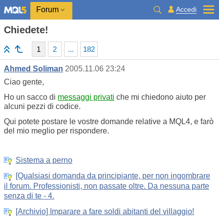
Accedi
Forum
Chiedete!
1
2
...
182
Ahmed Soliman
2005.11.06 23:24
Ciao gente,
Ho un sacco di
messaggi privati
che mi chiedono aiuto per
alcuni pezzi di codice.
Qui potete postare le vostre domande relative a MQL4, e farò
del mio meglio per rispondere.
Sistema a perno
[Qualsiasi domanda da principiante, per non ingombrare
il forum. Professionisti, non passate oltre. Da nessuna parte
senza di te - 4.
[Archivio] Imparare a fare soldi abitanti del villaggio!