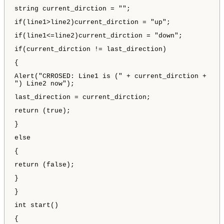
string current_dirction = "";
if(line1>line2)current_dirction = "up";
if(line1<=line2)current_dirction = "down";
if(current_dirction != last_direction)
{
Alert("CRROSED: Line1 is (" + current_dirction +
") Line2 now");
last_direction = current_dirction;
return (true);
}
else
{
return (false);
}
}
int start()
{