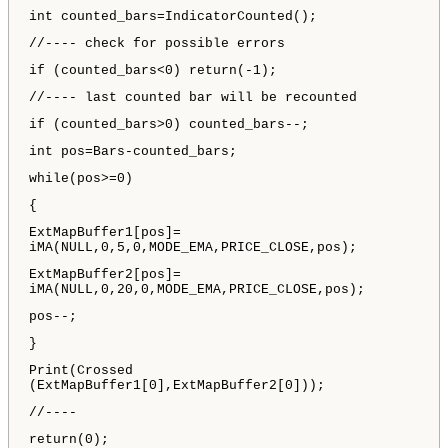
int counted_bars=IndicatorCounted();
//---- check for possible errors
if (counted_bars<0) return(-1);
//---- last counted bar will be recounted
if (counted_bars>0) counted_bars--;
int pos=Bars-counted_bars;
while(pos>=0)
{
ExtMapBuffer1[pos]=
iMA(NULL,0,5,0,MODE_EMA,PRICE_CLOSE,pos);
ExtMapBuffer2[pos]=
iMA(NULL,0,20,0,MODE_EMA,PRICE_CLOSE,pos);
pos--;
}
Print(Crossed
(ExtMapBuffer1[0],ExtMapBuffer2[0]));
//----
return(0);