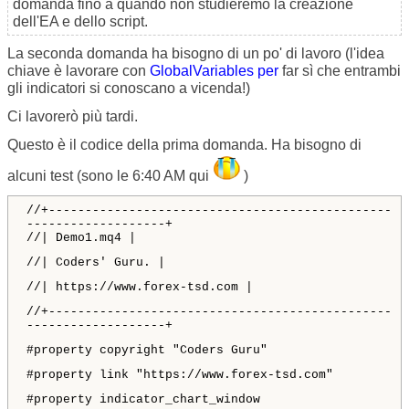
domanda fino a quando non studieremo la creazione
dell'EA e dello script.
La seconda domanda ha bisogno di un po' di lavoro (l'idea
chiave è lavorare con
GlobalVariables per
far sì che entrambi
gli indicatori si conoscano a vicenda!)
Ci lavorerò più tardi.
Questo è il codice della prima domanda. Ha bisogno di
alcuni test (sono le 6:40 AM qui
)
//+-----------------------------------------------
-------------------+
//| Demo1.mq4 |
//| Coders' Guru. |
//| https://www.forex-tsd.com |
//+-----------------------------------------------
-------------------+
#property copyright "Coders Guru"
#property link "https://www.forex-tsd.com"
#property indicator_chart_window