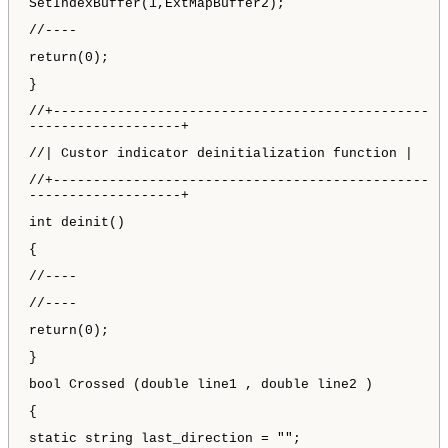
SetIndexBuffer(1,ExtMapBuffer2);
//----
return(0);
}
//+-----------------------------------------------
-------------------+
//| Custor indicator deinitialization function |
//+-----------------------------------------------
-------------------+
int deinit()
{
//----
//----
return(0);
}
bool Crossed (double line1 , double line2 )
{
static string last_direction = "";