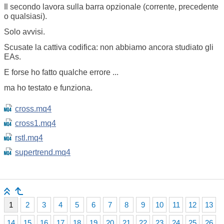
Il secondo lavora sulla barra opzionale (corrente, precedente
o qualsiasi).
Solo avvisi.
Scusate la cattiva codifica: non abbiamo ancora studiato gli
EAs.
E forse ho fatto qualche errore ...
ma ho testato e funziona.
cross.mq4
cross1.mq4
rstl.mq4
supertrend.mq4
1
2
3
4
5
6
7
8
9
10
11
12
13
14
15
16
17
18
19
20
21
22
23
24
25
26