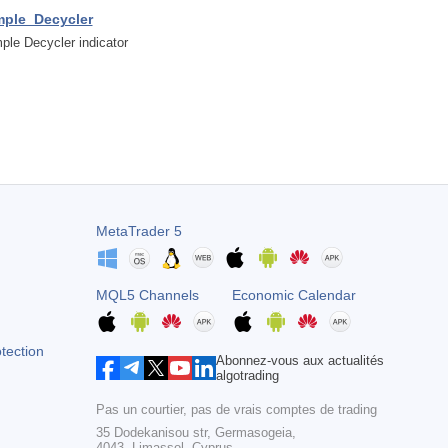
mple_Decycler
ple Decycler indicator
MetaTrader 5
MQL5 Channels
Economic Calendar
otection
Abonnez-vous aux actualités
algotrading
Pas un courtier, pas de vrais comptes de trading
35 Dodekanisou str, Germasogeia,
4043, Limassol, Cyprus