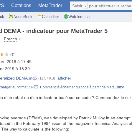
PS
Cotations
MetaTrader
Saisir
/
pour effectuer la recherche: @user, 
ok
NeuroBook
Calendrier
WebTerminal
d DEMA - indicateur pour MetaTrader 5
c
|
French
(8)
bre 2018 à 17:49
ier 2019 à 15:39
eralized DEMA.mq5
afficher
(11.57 KB)
charger au format ZIP
Comment télécharger du code à partir de MetaEditor
in d'un robot ou d'un indicateur basé sur ce code ? Commandez-le sur
ving average (DEMA), was developed by Patrick Mulloy in an attempt to
roduced in the February 1994 issue of the magazine Technical Analysis o
The way to calculate is the following: