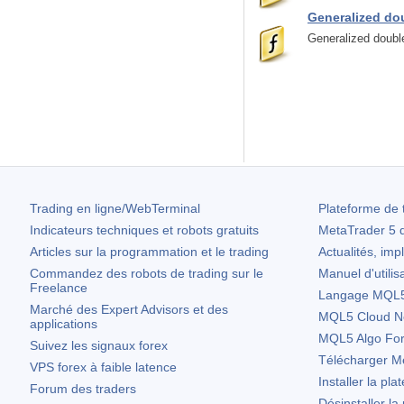
Generalized d
Generalized doub
Trading en ligne/WebTerminal
Plateforme de 
Indicateurs techniques et robots gratuits
MetaTrader 5
d
Articles sur la programmation et le trading
Actualités, imp
Commandez des robots de trading sur le
Manuel d'utilis
Freelance
Langage MQL5 
Marché des Expert Advisors et des
MQL5 Cloud N
applications
MQL5 Algo Fo
Suivez les signaux forex
Télécharger
Me
VPS forex à faible latence
Installer la pla
Forum des traders
Désinstaller la