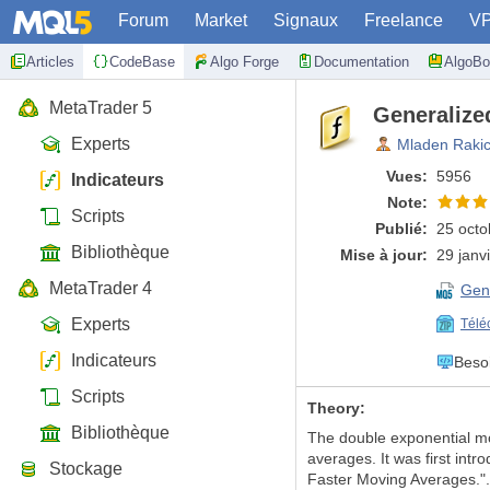
Forum
Market
Signaux
Freelance
V
Articles
CodeBase
Algo Forge
Documentation
AlgoBo
MetaTrader 5
Generalize
Experts
Mladen Raki
Vues:
5956
Indicateurs
Note:
Scripts
Publié:
25 octo
Bibliothèque
Mise à jour:
29 janv
MetaTrader 4
Gen
Experts
Télé
Indicateurs
Beso
Scripts
Theory:
Bibliothèque
The double exponential mo
averages. It was first int
Stockage
Faster Moving Averages.". 