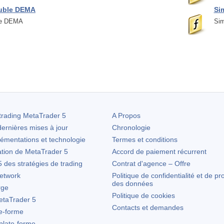
ouble DEMA
Si
le DEMA
Sim
trading
MetaTrader 5
A Propos
ernières mises à jour
Chronologie
lémentations et technologie
Termes et conditions
ation de
MetaTrader 5
Accord de paiement récurrent
des stratégies de trading
Contrat d'agence – Offre
etwork
Politique de confidentialité et de pr
des données
rge
Politique de cookies
taTrader 5
Contacts et demandes
te-forme
 plate-forme