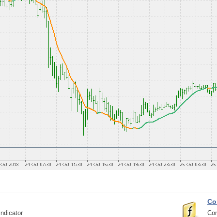
Co
ndicator
Con