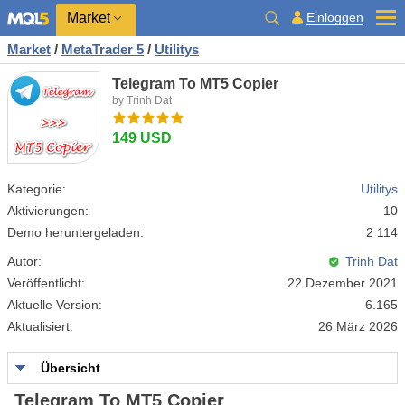
Market
Einloggen
Market
/
MetaTrader 5
/
Utilitys
Telegram To MT5 Copier
by Trinh Dat
149 USD
Kategorie:
Utilitys
Aktivierungen:
10
Demo heruntergeladen:
2 114
Autor:
Trinh Dat
Veröffentlicht:
22 Dezember 2021
Aktuelle Version:
6.165
Aktualisiert:
26 März 2026
Übersicht
Telegram To MT5 Copier