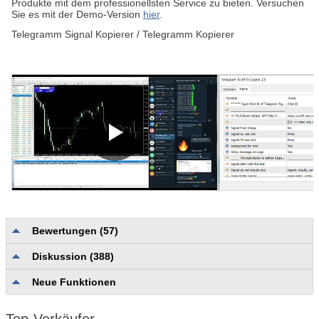
Produkte mit dem professionellsten Service zu bieten. Versuchen
Sie es mit der Demo-Version
hier
.
Telegramm Signal Kopierer / Telegramm Kopierer
Bewertungen (57)
Diskussion (388)
Bewertungen ohne Kategorie
5.0
Qualität und Vollständigkeit der Beschreibung
4.9
Neue Funktionen
Zuverlässigkeit und Nutzerfreundlichkeit
4.9
Nutzerunterstützung
4.9