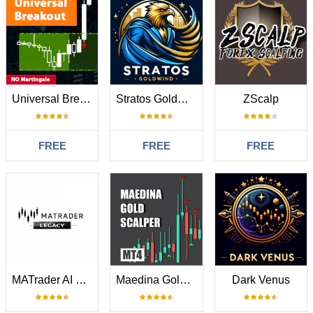
Universal Breakout
Stratos Goldwind
ZScalp
FREE
FREE
FREE
MATrader AI Legacy
Maedina Gold Scalper
Dark Venus