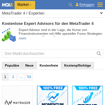
Market
Einloggen
MetaTrader 4 / Experten
Kostenlose Expert Advisors für den MetaTrader 4
Expert Advisor sind in der Lage, die Kurse von
Finanzinstrumenten mit Hilfe spezieller Forex-Strategien
zu analysieren. Testen Sie kostenlose und
mehr
kostenpflichtige Expert Advisor, um Ihren Handel zu
automatisieren und profitabler zu machen.
Populäre
Neue
Kostenfreie
Kostenpflichtige
1
2
...
53