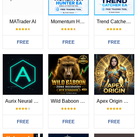
MATrader AI
Momentum Hunter EA
Trend Catcher EA Pro
FREE
FREE
FREE
Aurix Neural Edge AI
Wild Baboon Zone Recovery
Apex Origin MT4
FREE
FREE
FREE