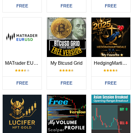
FREE
FREE
FREE
MATrader EURUSD
My Btcusd Grid
HedgingMartingale MT4
FREE
FREE
FREE