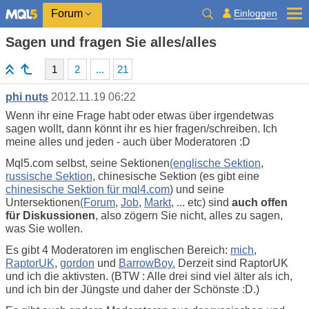
Einloggen
Forum
Sagen und fragen Sie alles/alles
1
2
...
21
phi nuts
2012.11.19 06:22
Wenn ihr eine Frage habt oder etwas über irgendetwas
sagen wollt, dann könnt ihr es hier fragen/schreiben. Ich
meine alles und jeden - auch über Moderatoren :D
Mql5.com selbst, seine Sektionen
(englische Sektion
,
russische Sektion
, chinesische Sektion (es gibt eine
chinesische Sektion für mql4.com
) und seine
Untersektionen
(Forum
,
Job
,
Markt
, ... etc) sind
auch offen
für Diskussionen
, also zögern Sie nicht, alles zu sagen,
was Sie wollen.
Es gibt 4 Moderatoren im englischen Bereich:
mich
,
RaptorUK
,
gordon
und
BarrowBoy.
Derzeit sind RaptorUK
und ich die aktivsten. (BTW : Alle drei sind viel älter als ich,
und ich bin der Jüngste und daher der Schönste :D.)