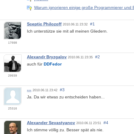
Warum ignorieren einige große Programmierer und 
Sceptic Philozoff
#1
2010.06.11 23:32
Ich unterstütze sie mit all meinen Gliedern.
17698
Alexandr Bryzgalov
#2
2010.06.11 23:35
auch für
DDFedor
29939
---
#3
2010.06.11 23:42
Ja. Da wir etwas zu entscheiden haben...
25316
Alexander Sevastyanov
#4
2010.06.11 23:51
Ich stimme völlig zu. Besser spät als nie.