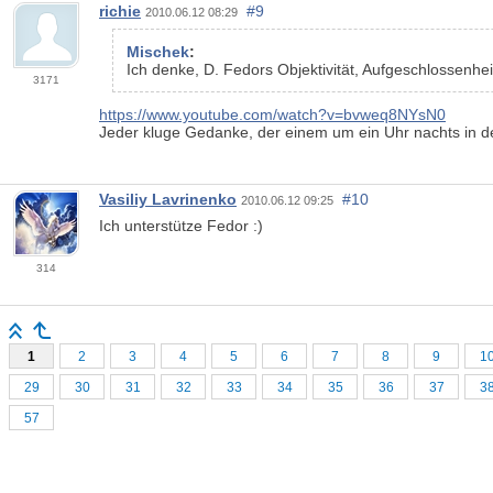
richie
#9
2010.06.12 08:29
Mischek
:
Ich denke, D. Fedors Objektivität, Aufgeschlossenhei
3171
https://www.youtube.com/watch?v=bvweq8NYsN0
Jeder kluge Gedanke, der einem um ein Uhr nachts in 
Vasiliy Lavrinenko
#10
2010.06.12 09:25
Ich unterstütze Fedor :)
314
1
2
3
4
5
6
7
8
9
1
29
30
31
32
33
34
35
36
37
3
57