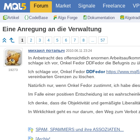
Forum
Market
Signale
Freelance
VP
Artikel
CodeBase
Algo Forge
Dokumentation
Algotra
Eine Anregung an die Verwaltung
1
2
3
4
5
6
7
8
...
57
михаил потапыч
2010.06.11 23:24
In Anbetracht des offensichtlich enormen Arbeitsaufko
schlage ich vor, Onkel Fedor DDFedor die Befugnis zu 
19273
Ich schlage vor, Onkel Fedor
DDFedor
https://www.mql
vereinbarten Grenzen zu löschen.
Natürlich nur, wenn Onkel Fedor zustimmt, ich habe die
Im Falle einer positiven Entscheidung ist es wahrschein
Ich denke, dass die Objektivität und gemäßigte Liberalit
In Wirklichkeit geht es nur darum, den Weg zum Verbot zu
SPAM, SPAMMERS und ihre ASSOZIATEN...
[Archiv!