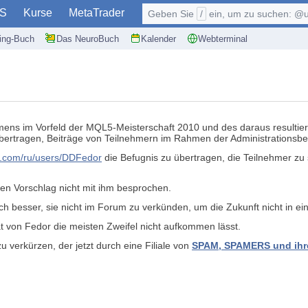
S
Kurse
MetaTrader
Geben Sie
/
ein, um zu suchen: @user, $symb
ding-Buch
Das NeuroBuch
Kalender
Webterminal
mmens im Vorfeld der MQL5-Meisterschaft 2010 und des daraus resulti
übertragen, Beiträge von Teilnehmern im Rahmen der Administrationsb
5.com/ru/users/DDFedor
die Befugnis zu übertragen, die Teilnehmer zu
sen Vorschlag nicht mit ihm besprochen.
lich besser, sie nicht im Forum zu verkünden, um die Zukunft nicht in e
ät von Fedor die meisten Zweifel nicht aufkommen lässt.
 verkürzen, der jetzt durch eine Filiale von
SPAM, SPAMERS und ihr