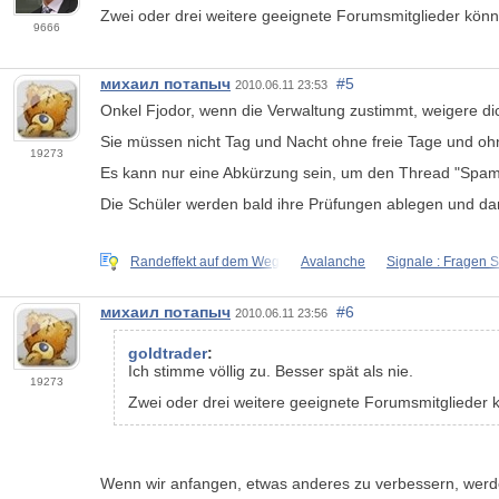
Zwei oder drei weitere geeignete Forumsmitglieder könn
9666
михаил потапыч
#5
2010.06.11 23:53
Onkel Fjodor, wenn die Verwaltung zustimmt, weigere dich
Sie müssen nicht Tag und Nacht ohne freie Tage und ohn
19273
Es kann nur eine Abkürzung sein, um den Thread "Spam
Die Schüler werden bald ihre Prüfungen ablegen und da
Randeffekt auf dem Weg
Avalanche
Signale : Fragen S
михаил потапыч
#6
2010.06.11 23:56
goldtrader
:
Ich stimme völlig zu. Besser spät als nie.
19273
Zwei oder drei weitere geeignete Forumsmitglieder 
Wenn wir anfangen, etwas anderes zu verbessern, werd