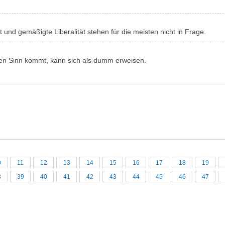
t und gemäßigte Liberalität stehen für die meisten nicht in Frage.
den Sinn kommt, kann sich als dumm erweisen.
0
11
12
13
14
15
16
17
18
19
8
39
40
41
42
43
44
45
46
47