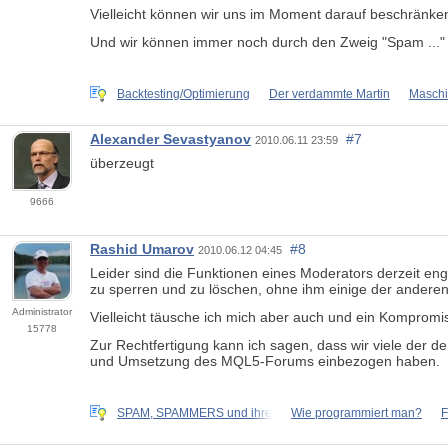
Vielleicht können wir uns im Moment darauf beschränke
Und wir können immer noch durch den Zweig "Spam ..."
Backtesting/Optimierung
Der verdammte Martin
Maschi
Alexander Sevastyanov
#7
2010.06.11 23:59
überzeugt
9666
Rashid Umarov
#8
2010.06.12 04:45
Leider sind die Funktionen eines Moderators derzeit en
zu sperren und zu löschen, ohne ihm einige der anderen
Administrator
Vielleicht täusche ich mich aber auch und ein Kompromi
15778
Zur Rechtfertigung kann ich sagen, dass wir viele der 
und Umsetzung des MQL5-Forums einbezogen haben.
SPAM, SPAMMERS und ihre
Wie programmiert man?
F