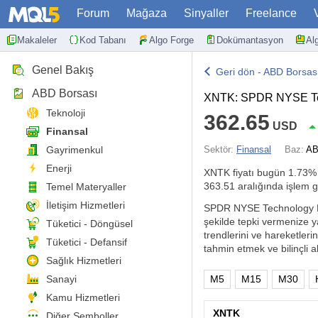
Forum
Mağaza
Sinyaller
Freelance
Makaleler
Kod Tabanı
Algo Forge
Dokümantasyon
Al
Genel Bakış
Geri dön - ABD Borsas
ABD Borsası
XNTK: SPDR NYSE Te
Teknoloji
362.65
USD
Finansal
Gayrimenkul
Sektör:
Finansal
Baz:
AB
Enerji
XNTK fiyatı bugün
1.73%
363.51 aralığında işlem 
Temel Materyaller
İletişim Hizmetleri
SPDR NYSE Technology ETF 
şekilde tepki vermenize y
Tüketici - Döngüsel
trendlerini ve hareketlerin
Tüketici - Defansif
tahmin etmek ve bilinçli al
Sağlık Hizmetleri
Sanayi
M5
M15
M30
Kamu Hizmetleri
XNTK
Diğer Semboller