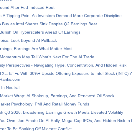
ound After Fed-Induced Rout
s A Tipping Point As Investors Demand More Corporate Discipline
 Buy as Intel Shares Sink Despite Q2 Earnings Beat
 Bullish On Hyperscalers Ahead Of Earnings
oise: Look Beyond AI Pullback
rnings, Earnings Are What Matter Most
Momentum May Tell What’s Next For The AI Trade
ty Perspectives - Navigating Hype, Concentration, And Hidden Risk
XL: ETFs With 30%+ Upside Offering Exposure to Intel Stock (INTC) 
ipRanks.com
 In Neutral
 Market Wrap: AI Shakeup, Earnings, And Renewed Oil Shock
Market Psychology: PMI And Retail Money Funds
ok Q3 2026: Broadening Earnings Growth Meets Elevated Volatility
ou Own: Joe Amato On AI Rally, Mega-Cap IPOs, And Hidden Risk In 
ar To Be Shaking Off Mideast Conflict