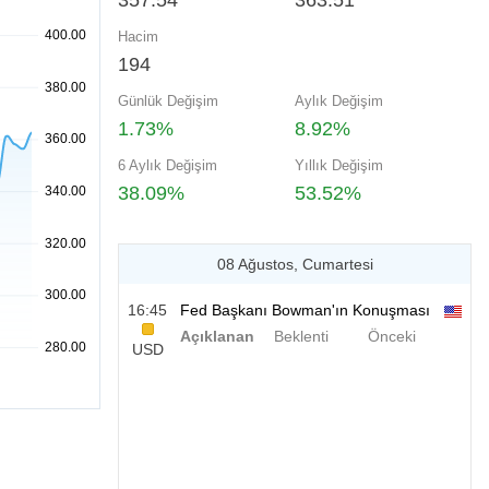
357.54
363.51
Hacim
194
Günlük Değişim
Aylık Değişim
1.73%
8.92%
6 Aylık Değişim
Yıllık Değişim
38.09%
53.52%
08 Ağustos, Cumartesi
16:45
Fed Başkanı Bowman'ın Konuşması
Açıklanan
Beklenti
Önceki
USD