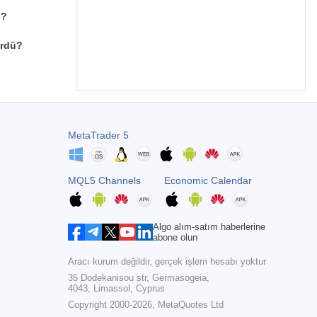
u?
ördü?
MetaTrader 5
MQL5 Channels
Economic Calendar
Algo alım-satım haberlerine
abone olun
Aracı kurum değildir, gerçek işlem hesabı yoktur
35 Dodekanisou str, Germasogeia,
4043, Limassol, Cyprus
Copyright 2000-2026,
MetaQuotes Ltd