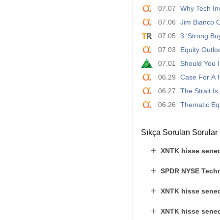
07.07
Why Tech Inv
07.06
Jim Bianco O
07.05
3 ‘Strong B
07.03
Equity Outlo
07.01
Should You 
06.29
Case For A H
06.27
The Strait I
06.26
Thematic Equ
Sıkça Sorulan Sorular
XNTK hisse sened
SPDR NYSE Techn
XNTK hisse senedi
XNTK hisse senedi