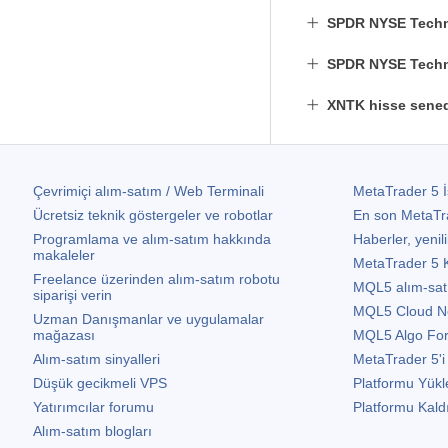
SPDR NYSE Techno
SPDR NYSE Techno
XNTK hisse sened
Çevrimiçi alım-satım / Web Terminali
MetaTrader 5
İ
Ücretsiz teknik göstergeler ve robotlar
En son
MetaTr
Programlama ve alım-satım hakkında
Haberler, yenili
makaleler
MetaTrader 5
K
Freelance üzerinden alım-satım robotu
MQL5 alım-satım 
siparişi verin
MQL5 Cloud N
Uzman Danışmanlar ve uygulamalar
mağazası
MQL5 Algo Fo
Alım-satım sinyalleri
MetaTrader 5
'i
Düşük gecikmeli VPS
Platformu Yükl
Yatırımcılar forumu
Platformu Kald
Alım-satım blogları