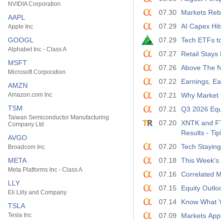
NVIDIA Corporation
07.30
Markets Reb
AAPL
07.29
AI Capex Hit
Apple Inc
GOOGL
07.29
Tech ETFs to
Alphabet Inc - Class A
07.27
Retail Stays
MSFT
07.26
Above The N
Microsoft Corporation
07.22
Earnings, Ea
AMZN
Amazon.com Inc
07.21
Why Market 
TSM
07.21
Q3 2026 Equi
Taiwan Semiconductor Manufacturing
07.20
XNTK and FT
Company Ltd
Results - T
AVGO
07.20
Tech Staying
Broadcom Inc
META
07.18
This Week's
Meta Platforms Inc - Class A
07.16
Correlated 
LLY
07.15
Equity Outlo
Eli Lilly and Company
07.14
Know What Y
TSLA
Tesla Inc
07.09
Markets Appe