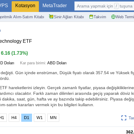
VPS
Kotasyon
MetaTrader
Arama yapmak için
/
tuşuna basın: @
goritmik Alım-Satım Kitabı
Sinir Ağları Kitabı
Takvim
Web Termi
ı
chnology ETF
6.16
(
1.73%
)
D Doları
Kar para birimi:
ABD Doları
değişti. Gün içinde enstrüman, Düşük fiyatı olarak 357.54 ve Yüksek fiy
gördü.
hareketlerini izleyin. Gerçek zamanlı fiyatlar, piyasa değişikliklerine 
ardımcı olacaktır. Farklı zaman dilimleri arasında geçiş yaparak döviz 
i dakika, saat, gün, hafta ve ay bazında takip edebilirsiniz. Piyasa değişik
ım-satım kararları vermek için bu bilgileri kullanın.
H1
H4
D1
W1
MN
Ta
362