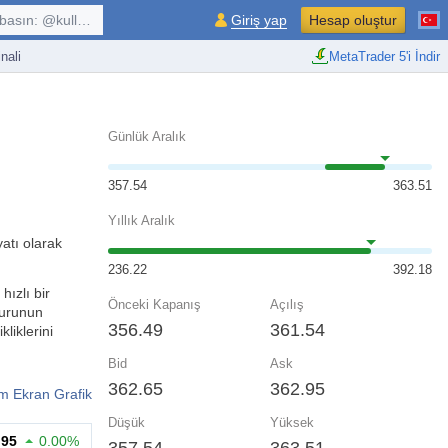
kullanıcı, $sembol, ...
Giriş yap
Hesap oluştur
nali
MetaTrader 5'i İndir
Günlük Aralık
357.54
363.51
Yıllık Aralık
atı olarak
236.22
392.18
hızlı bir
Önceki Kapanış
Açılış
kurunun
356.49
361.54
liklerini
Bid
Ask
362.65
362.95
m Ekran Grafik
Düşük
Yüksek
.95
0.00%