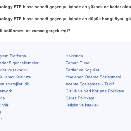
logy ETF hisse senedi geçen yıl içinde en yüksek ne kadar old
logy ETF hisse senedi geçen yıl içinde en düşük hangi fiyatı g
i bölünmesi ne zaman gerçekleşti?
şlem Platformu
Hakkında
ader 5
güncellemeleri
Zaman Tüneli
kler ve teknoloji
Şartlar ve Koşullar
ullanıcı Kılavuzu
Yinelenen Ödeme Sözleşmesi
stratejileri dili
Acente Sözleşmesi - Teklif
etwork
Gizlilik ve Veri Koruma Politikası
rge
Çerez Politikası
 İndir
İletişim ve istekler
e
ır