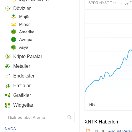
SPDR NYSE Technology E
Dövizler
Majör
Minör
Amerika
Avrupa
Asya
Kripto Paralar
Metaller
Endeksler
Emtialar
Grafikler
Widgetlar
XNTK Haberleri
NVDA
08.06
August Pers