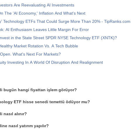
estors Are Reevaluating AI Investments
n The 'AI Economy,' Inflation And What's Next
uy’ Technology ETFs That Could Surge More Than 20% - TipRanks.com
ok: AI Enthusiasm Leaves Little Margin For Error
Invest in the State Street SPDR NYSE Technology ETF (XNTK)?
ealthy Market Rotation Vs. A Tech Bubble
s Open. What's Next For Markets?
ity Investing In A World Of Disruption And Realignment
i bugün hangi fiyattan işlem görüyor?
ology ETF hisse senedi temettü ödüyor mu?
 nasıl alınır?
ne nasıl yatırım yapılır?