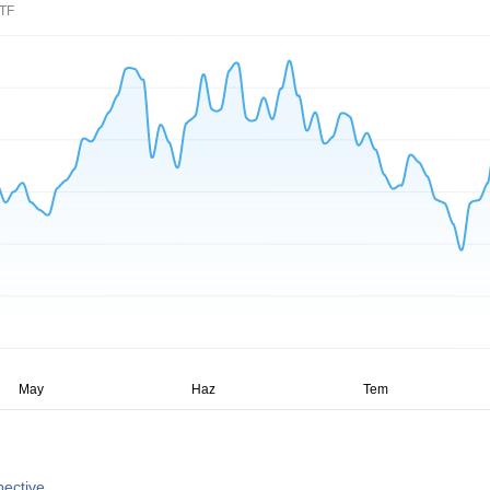
TF
pective