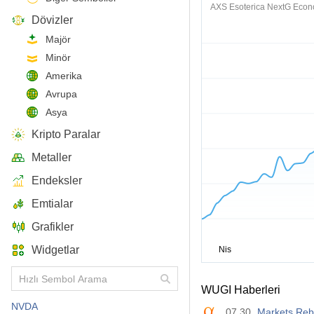
AXS Esoterica NextG Eco
Dövizler
Majör
Minör
Amerika
Avrupa
Asya
Kripto Paralar
Metaller
Endeksler
Emtialar
Grafikler
Widgetlar
WUGI Haberleri
NVDA
07.30
Markets Reb