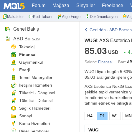
Forum
Mağaza
Sinyaller
Freelance
Makaleler
Kod Tabanı
Algo Forge
Dokümantasyon
Al
Genel Bakış
Geri dön - ABD Borsas
ABD Borsası
WUGI: AXS Esoterica
Teknoloji
85.03
USD
4
Finansal
Gayrimenkul
Sektör:
Finansal
Baz:
AB
Enerji
WUGI fiyatı bugün
5.63%
85.03 aralığında işlem gö
Temel Materyaller
İletişim Hizmetleri
AXS Esoterica NextG Econo
şekilde tepki vermenize y
Tüketici - Döngüsel
trendlerini ve hareketlerin
Tüketici - Defansif
tahmin etmek ve bilinçli al
Sağlık Hizmetleri
Sanayi
H4
D1
W1
MN
Kamu Hizmetleri
WUGI
Diğer Semboller