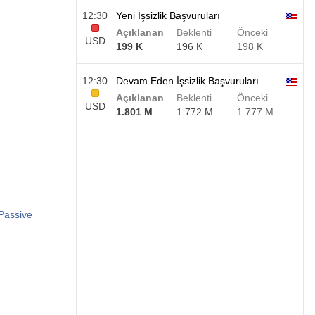
12:30
Yeni İşsizlik Başvuruları
Açıklanan
Beklenti
Önceki
USD
199 K
196 K
198 K
12:30
Devam Eden İşsizlik Başvuruları
Açıklanan
Beklenti
Önceki
USD
1.801 M
1.772 M
1.777 M
Passive