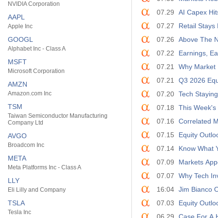
NVIDIA Corporation
07.29
AI Capex Hit
AAPL
07.27
Retail Stays
Apple Inc
GOOGL
07.26
Above The N
Alphabet Inc - Class A
07.22
Earnings, Ea
MSFT
07.21
Why Market 
Microsoft Corporation
07.21
Q3 2026 Equi
AMZN
Amazon.com Inc
07.20
Tech Staying
TSM
07.18
This Week's
Taiwan Semiconductor Manufacturing
07.16
Correlated 
Company Ltd
07.15
Equity Outlo
AVGO
Broadcom Inc
07.14
Know What Y
META
07.09
Markets Appe
Meta Platforms Inc - Class A
07.07
Why Tech Inv
LLY
16:04
Jim Bianco O
Eli Lilly and Company
TSLA
07.03
Equity Outlo
Tesla Inc
06.29
Case For A H