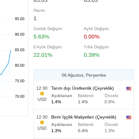
85.03
85.03
Hacim
1
Günlük Değişim
Aylık Değişim
5.63%
0.00%
6 Aylık Değişim
Yıllık Değişim
22.01%
0.39%
06 Ağustos, Perşembe
12:30
Tarım dışı Üretkenlik (Çeyreklik)
Açıklanan
Beklenti
Önceki
USD
1.4%
1.4%
0.8%
12:30
Birim İşçilik Maliyetleri (Çeyreklik)
Açıklanan
Beklenti
Önceki
USD
1.3%
0.4%
1.3%