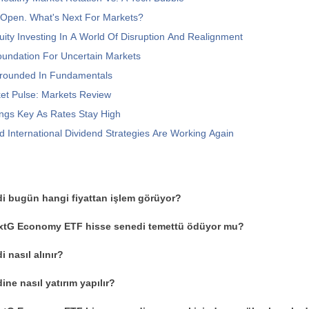
s Open. What's Next For Markets?
ity Investing In A World Of Disruption And Realignment
oundation For Uncertain Markets
Grounded In Fundamentals
et Pulse: Markets Review
ngs Key As Rates Stay High
 International Dividend Strategies Are Working Again
i bugün hangi fiyattan işlem görüyor?
xtG Economy ETF hisse senedi temettü ödüyor mu?
 nasıl alınır?
ne nasıl yatırım yapılır?