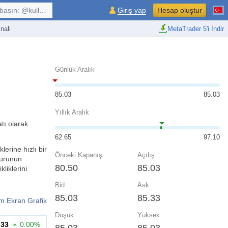
kullanıcı, $sembol, ...
Giriş yap
Hesap oluştur
nali
MetaTrader 5'i İndir
Günlük Aralık
85.03
85.03
Yıllık Aralık
tı olarak
62.65
97.10
erine hızlı bir
Önceki Kapanış
Açılış
kurunun
80.50
85.03
liklerini
Bid
Ask
85.03
85.33
m Ekran Grafik
Düşük
Yüksek
.33
0.00%