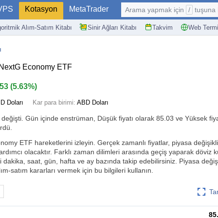
VPS
Kotasyon
MetaTrader
Arama yapmak için
/
tuşuna basın: @
goritmik Alım-Satım Kitabı
Sinir Ağları Kitabı
Takvim
Web Termi
ı
 NextG Economy ETF
.53
(
5.63%
)
D Doları
Kar para birimi:
ABD Doları
değişti. Gün içinde enstrüman, Düşük fiyatı olarak 85.03 ve Yüksek fiya
rdü.
my ETF hareketlerini izleyin. Gerçek zamanlı fiyatlar, piyasa değişiklikl
ardımcı olacaktır. Farklı zaman dilimleri arasında geçiş yaparak döviz 
i dakika, saat, gün, hafta ve ay bazında takip edebilirsiniz. Piyasa değişik
ım-satım kararları vermek için bu bilgileri kullanın.
Ta
85