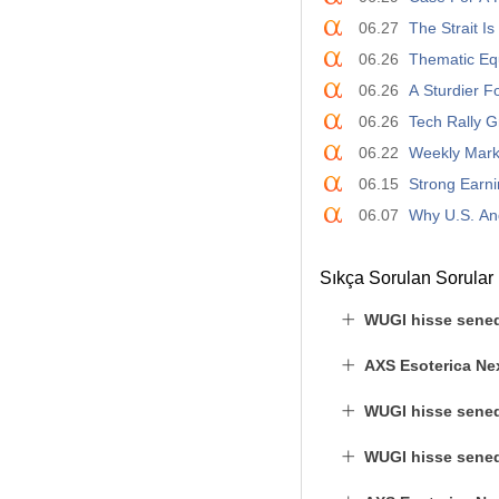
06.27
The Strait I
06.26
Thematic Equ
06.26
A Sturdier F
06.26
Tech Rally 
06.22
Weekly Mark
06.15
Strong Earni
06.07
Why U.S. And
Sıkça Sorulan Sorular
WUGI hisse sened
AXS Esoterica Ne
WUGI hisse senedi
WUGI hisse senedi