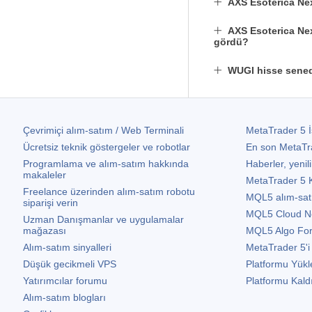
AXS Esoterica Ne
AXS Esoterica Ne
gördü?
WUGI hisse sened
Çevrimiçi alım-satım / Web Terminali
MetaTrader 5
İ
Ücretsiz teknik göstergeler ve robotlar
En son
MetaTr
Programlama ve alım-satım hakkında
Haberler, yenili
makaleler
MetaTrader 5
K
Freelance üzerinden alım-satım robotu
MQL5 alım-satım 
siparişi verin
MQL5 Cloud N
Uzman Danışmanlar ve uygulamalar
mağazası
MQL5 Algo Fo
Alım-satım sinyalleri
MetaTrader 5
'i
Düşük gecikmeli VPS
Platformu Yükl
Yatırımcılar forumu
Platformu Kald
Alım-satım blogları