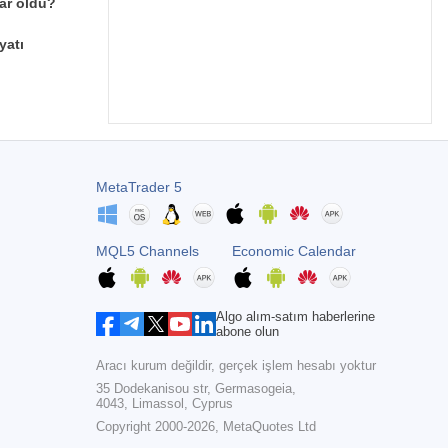
ar oldu?
yatı
MetaTrader 5
MQL5 Channels
Economic Calendar
Algo alım-satım haberlerine
abone olun
Aracı kurum değildir, gerçek işlem hesabı yoktur
35 Dodekanisou str, Germasogeia,
4043, Limassol, Cyprus
Copyright 2000-2026,
MetaQuotes Ltd