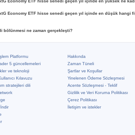
xtG Economy ETF hisse senedi geçen yıl içinde en yüksek ne kad
xtG Economy ETF hisse senedi geçen yıl içinde en düşük hangi fi
i bölünmesi ne zaman gerçekleşti?
şlem Platformu
Hakkında
ader 5
güncellemeleri
Zaman Tüneli
kler ve teknoloji
Şartlar ve Koşullar
ullanıcı Kılavuzu
Yinelenen Ödeme Sözleşmesi
stratejileri dili
Acente Sözleşmesi - Teklif
etwork
Gizlilik ve Veri Koruma Politikası
rge
Çerez Politikası
 İndir
İletişim ve istekler
e
ır