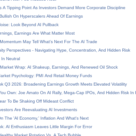
s A Tipping Point As Investors Demand More Corporate Discipline
 Bullish On Hyperscalers Ahead Of Earnings
oise: Look Beyond AI Pullback
rnings, Earnings Are What Matter Most
Momentum May Tell What’s Next For The AI Trade
ty Perspectives - Navigating Hype, Concentration, And Hidden Risk
 In Neutral
 Market Wrap: AI Shakeup, Earnings, And Renewed Oil Shock
Market Psychology: PMI And Retail Money Funds
ok Q3 2026: Broadening Earnings Growth Meets Elevated Volatility
ou Own: Joe Amato On AI Rally, Mega-Cap IPOs, And Hidden Risk In 
ar To Be Shaking Off Mideast Conflict
estors Are Reevaluating AI Investments
n The 'AI Economy,' Inflation And What's Next
ok: AI Enthusiasm Leaves Little Margin For Error
ealthy Market Rotation Vs. A Tech Bubble