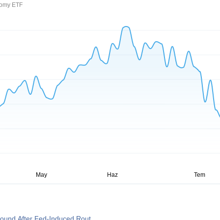
nomy ETF
ound After Fed-Induced Rout