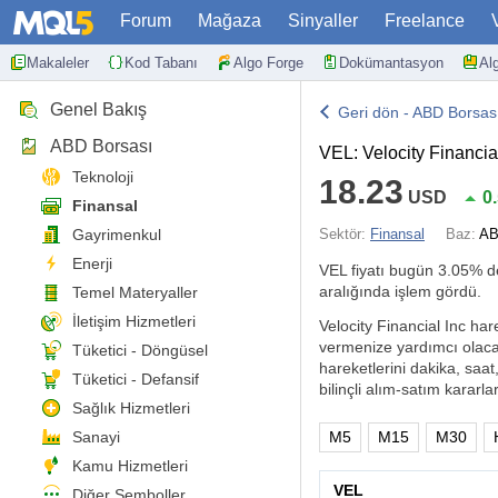
Forum
Mağaza
Sinyaller
Freelance
Makaleler
Kod Tabanı
Algo Forge
Dokümantasyon
Al
Genel Bakış
Geri dön - ABD Borsas
ABD Borsası
VEL: Velocity Financia
Teknoloji
18.23
USD
0
Finansal
Gayrimenkul
Sektör:
Finansal
Baz:
AB
Enerji
VEL fiyatı bugün
3.05%
de
aralığında işlem gördü.
Temel Materyaller
İletişim Hizmetleri
Velocity Financial Inc hare
vermenize yardımcı olacak
Tüketici - Döngüsel
hareketlerini dakika, saat
Tüketici - Defansif
bilinçli alım-satım kararlar
Sağlık Hizmetleri
Sanayi
M5
M15
M30
Kamu Hizmetleri
VEL
Diğer Semboller