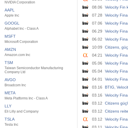
NVIDIA Corporation
08.06
Velocity Fin 
AAPL
07.28
Velocity Fina
Apple Inc
GOOGL
07.06
Velocity Fin
Alphabet Inc - Class A
06.29
Velocity Fina
MSFT
06.02
Velocity Fina
Microsoft Corporation
10:09
Citizens, güç
AMZN
Amazon.com Inc
04:21
Velocity Fin
TSM
05.06
Velocity Fin
Taiwan Semiconductor Manufacturing
05.04
Velocity Fina
Company Ltd
04.01
Velocity Fin
AVGO
Broadcom Inc
03.16
BTIG, Velocit
META
03.16
Velocity Fin
Meta Platforms Inc - Class A
03.12
Citizens güç
LLY
03.12
Citizens reit
Eli Lilly and Company
TSLA
03.12
Velocity Fin
Tesla Inc
03.11
Velocity Fin