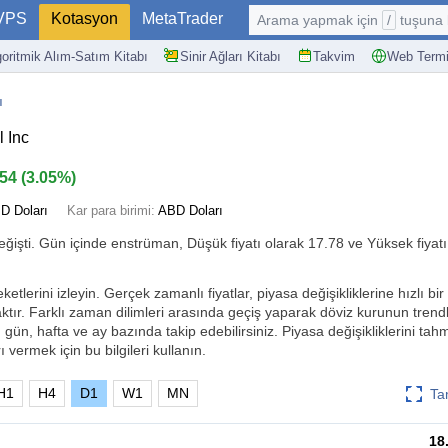
VPS
Kotasyon
MetaTrader
Arama yapmak için
/
tuşuna basın: @
goritmik Alım-Satım Kitabı
Sinir Ağları Kitabı
Takvim
Web Termi
ı
l Inc
.54
(
3.05%
)
D Doları
Kar para birimi:
ABD Doları
ğişti. Gün içinde enstrüman, Düşük fiyatı olarak 17.78 ve Yüksek fiyatı
ketlerini izleyin. Gerçek zamanlı fiyatlar, piyasa değişikliklerine hızlı bir
tır. Farklı zaman dilimleri arasında geçiş yaparak döviz kurunun trendl
, gün, hafta ve ay bazında takip edebilirsiniz. Piyasa değişikliklerini ta
ı vermek için bu bilgileri kullanın.
H1
H4
D1
W1
MN
Ta
18