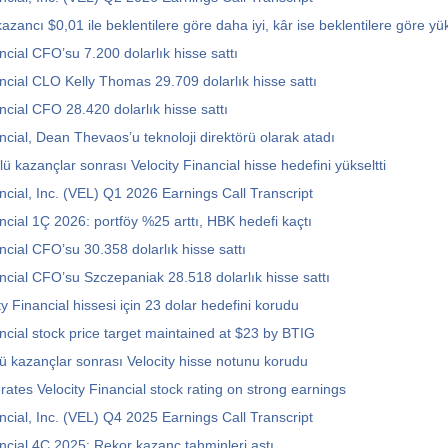
kazancı $0,01 ile beklentilere göre daha iyi, kâr ise beklentilere göre y
ncial CFO’su 7.200 dolarlık hisse sattı
ancial CLO Kelly Thomas 29.709 dolarlık hisse sattı
ncial CFO 28.420 dolarlık hisse sattı
ncial, Dean Thevaos’u teknoloji direktörü olarak atadı
lü kazançlar sonrası Velocity Financial hisse hedefini yükseltti
ancial, Inc. (VEL) Q1 2026 Earnings Call Transcript
ancial 1Ç 2026: portföy %25 arttı, HBK hedefi kaçtı
ncial CFO’su 30.358 dolarlık hisse sattı
ancial CFO’su Szczepaniak 28.518 dolarlık hisse sattı
y Financial hissesi için 23 dolar hedefini korudu
ancial stock price target maintained at $23 by BTIG
lü kazançlar sonrası Velocity hisse notunu korudu
erates Velocity Financial stock rating on strong earnings
ancial, Inc. (VEL) Q4 2025 Earnings Call Transcript
ancial 4Ç 2025: Rekor kazanç tahminleri aştı