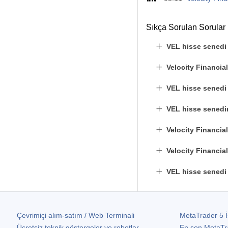
Sıkça Sorulan Sorular
VEL hisse senedi
Velocity Financia
VEL hisse senedi 
VEL hisse senedin
Velocity Financia
Velocity Financia
VEL hisse senedi
Çevrimiçi alım-satım / Web Terminali
MetaTrader 5
İ
Ücretsiz teknik göstergeler ve robotlar
En son
MetaTr