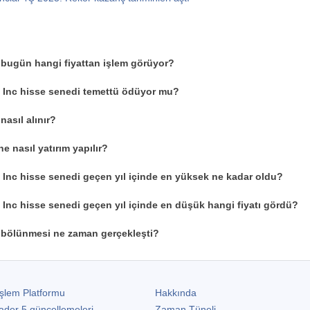
 bugün hangi fiyattan işlem görüyor?
l Inc hisse senedi temettü ödüyor mu?
nasıl alınır?
e nasıl yatırım yapılır?
l Inc hisse senedi geçen yıl içinde en yüksek ne kadar oldu?
l Inc hisse senedi geçen yıl içinde en düşük hangi fiyatı gördü?
 bölünmesi ne zaman gerçekleşti?
şlem Platformu
Hakkında
ader 5
güncellemeleri
Zaman Tüneli