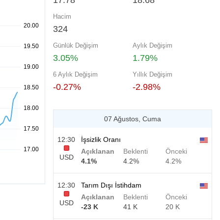
17.78
18.68
Hacim
324
Günlük Değişim
Aylık Değişim
3.05%
1.79%
6 Aylık Değişim
Yıllık Değişim
-0.27%
-2.98%
07 Ağustos, Cuma
12:30
İşsizlik Oranı
Açıklanan
Beklenti
Önceki
USD
4.1%
4.2%
4.2%
12:30
Tarım Dışı İstihdam
Açıklanan
Beklenti
Önceki
USD
-23 K
41 K
20 K