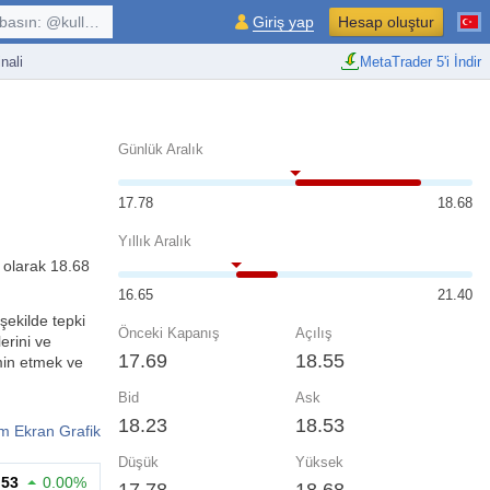
kullanıcı, $sembol, ...
Giriş yap
Hesap oluştur
nali
MetaTrader 5'i İndir
Günlük Aralık
17.78
18.68
Yıllık Aralık
 olarak 18.68
16.65
21.40
 şekilde tepki
Önceki Kapanış
Açılış
erini ve
17.69
18.55
hmin etmek ve
Bid
Ask
18.23
18.53
m Ekran Grafik
Düşük
Yüksek
.53
0.00%