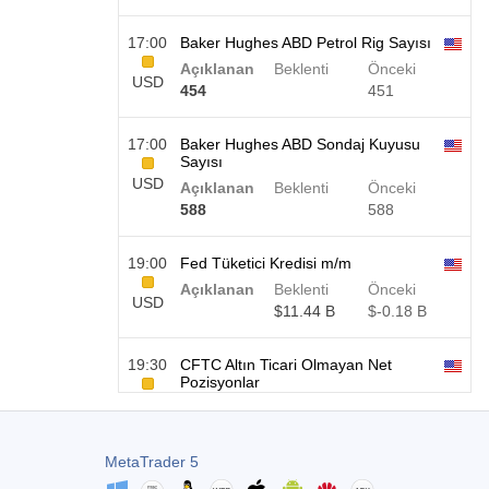
17:00
Baker Hughes ABD Petrol Rig Sayısı
Açıklanan
Beklenti
Önceki
USD
454
451
17:00
Baker Hughes ABD Sondaj Kuyusu
Sayısı
USD
Açıklanan
Beklenti
Önceki
588
588
19:00
Fed Tüketici Kredisi m/m
Açıklanan
Beklenti
Önceki
USD
$​11.44 B
$​-0.18 B
19:30
CFTC Altın Ticari Olmayan Net
Pozisyonlar
USD
Açıklanan
Beklenti
Önceki
182.1 K
MetaTrader 5
19:30
CFTC Ham Petrol Ticari Olmayan Net