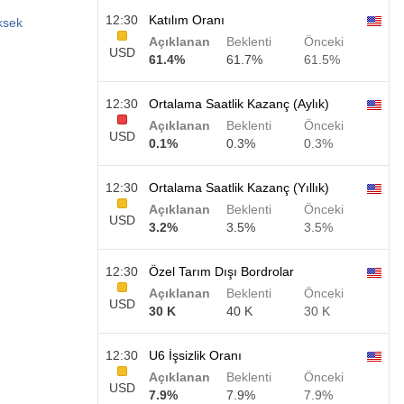
12:30
Katılım Oranı
üksek
Açıklanan
Beklenti
Önceki
USD
61.4%
61.7%
61.5%
12:30
Ortalama Saatlik Kazanç (Aylık)
Açıklanan
Beklenti
Önceki
USD
0.1%
0.3%
0.3%
12:30
Ortalama Saatlik Kazanç (Yıllık)
Açıklanan
Beklenti
Önceki
USD
3.2%
3.5%
3.5%
12:30
Özel Tarım Dışı Bordrolar
Açıklanan
Beklenti
Önceki
USD
30 K
40 K
30 K
12:30
U6 İşsizlik Oranı
Açıklanan
Beklenti
Önceki
USD
7.9%
7.9%
7.9%