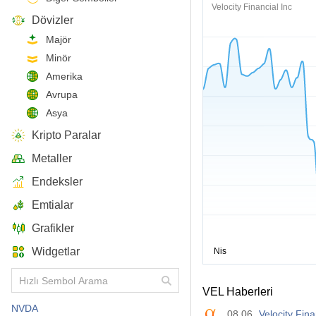
Velocity Financial Inc
Dövizler
Majör
Minör
Amerika
Avrupa
Asya
Kripto Paralar
Metaller
Endeksler
Emtialar
Grafikler
Widgetlar
VEL Haberleri
NVDA
08.06
Velocity Fin