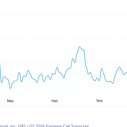
ancial, Inc. (VEL) Q2 2026 Earnings Call Transcript