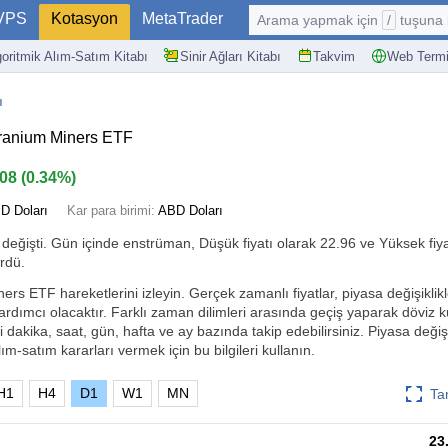
VPS
Kotasyon
MetaTrader
Arama yapmak için
/
tuşuna basın: @
goritmik Alım-Satım Kitabı
Sinir Ağları Kitabı
Takvim
Web Termi
ı
Uranium Miners ETF
.08
(
0.34%
)
D Doları
Kar para birimi:
ABD Doları
değişti. Gün içinde enstrüman, Düşük fiyatı olarak 22.96 ve Yüksek fiya
rdü.
rs ETF hareketlerini izleyin. Gerçek zamanlı fiyatlar, piyasa değişiklikle
ardımcı olacaktır. Farklı zaman dilimleri arasında geçiş yaparak döviz 
i dakika, saat, gün, hafta ve ay bazında takip edebilirsiniz. Piyasa değişik
ım-satım kararları vermek için bu bilgileri kullanın.
H1
H4
D1
W1
MN
Ta
23