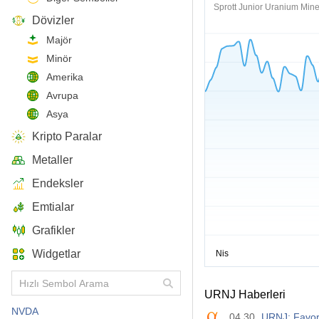
Sprott Junior Uranium Min
Dövizler
Majör
Minör
Amerika
Avrupa
Asya
Kripto Paralar
Metaller
Endeksler
Emtialar
Grafikler
Widgetlar
URNJ Haberleri
NVDA
04.30
URNJ: Favor