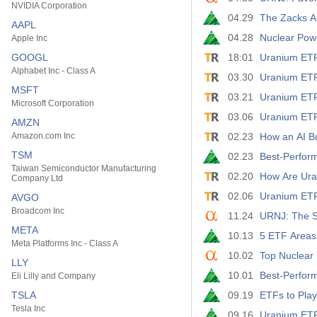
NVIDIA Corporation
04.29
The Zacks A
AAPL
04.28
Nuclear Powe
Apple Inc
GOOGL
18:01
Uranium ETF
Alphabet Inc - Class A
03.30
Uranium ETF
MSFT
03.21
Uranium ETFs
Microsoft Corporation
03.06
Uranium ETFs
AMZN
Amazon.com Inc
02.23
How an AI B
TSM
02.23
Best-Perfor
Taiwan Semiconductor Manufacturing
02.20
How Are Ura
Company Ltd
02.06
Uranium ETF
AVGO
Broadcom Inc
11.24
URNJ: The S
META
10.13
5 ETF Areas 
Meta Platforms Inc - Class A
10.02
Top Nuclear 
LLY
10.01
Best-Perfor
Eli Lilly and Company
TSLA
09.19
ETFs to Play
Tesla Inc
09.16
Uranium ETF