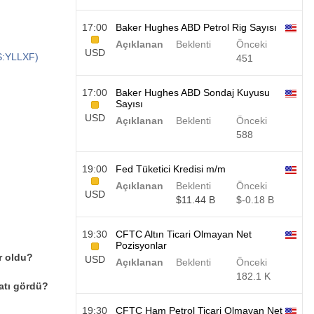
17:00
Baker Hughes ABD Petrol Rig Sayısı
Açıklanan
Beklenti
Önceki
USD
S:YLLXF)
451
17:00
Baker Hughes ABD Sondaj Kuyusu
Sayısı
USD
Açıklanan
Beklenti
Önceki
588
19:00
Fed Tüketici Kredisi m/m
Açıklanan
Beklenti
Önceki
USD
$​11.44 B
$​-0.18 B
19:30
CFTC Altın Ticari Olmayan Net
Pozisyonlar
r oldu?
USD
Açıklanan
Beklenti
Önceki
182.1 K
atı gördü?
19:30
CFTC Ham Petrol Ticari Olmayan Net