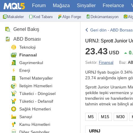
Forum
Mağaza
Sinyaller
Freelance
Makaleler
Kod Tabanı
Algo Forge
Dokümantasyon
Al
Genel Bakış
Geri dön - ABD Borsas
ABD Borsası
URNJ: Sprott Junior 
Teknoloji
23.43
USD
0
Finansal
Gayrimenkul
Sektör:
Finansal
Baz:
AB
Enerji
URNJ fiyatı bugün
0.34%
23.74 aralığında işlem gö
Temel Materyaller
İletişim Hizmetleri
Sprott Junior Uranium Mine
şekilde tepki vermenize y
Tüketici - Döngüsel
trendlerini ve hareketlerin
Tüketici - Defansif
tahmin etmek ve bilinçli al
Sağlık Hizmetleri
Sanayi
M5
M15
M30
Kamu Hizmetleri
URNJ
Diğer Semboller