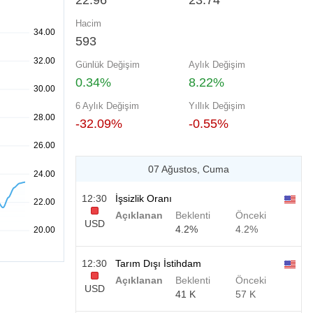
22.96
23.74
Hacim
593
Günlük Değişim
Aylık Değişim
0.34%
8.22%
6 Aylık Değişim
Yıllık Değişim
-32.09%
-0.55%
07 Ağustos, Cuma
12:30
İşsizlik Oranı
Açıklanan
Beklenti
Önceki
USD
4.2%
4.2%
12:30
Tarım Dışı İstihdam
Açıklanan
Beklenti
Önceki
USD
41 K
57 K