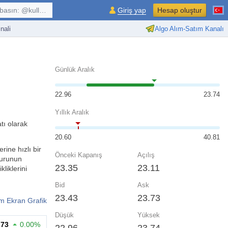
kullanıcı, $sembol, ...
Giriş yap
Hesap oluştur
nali
Algo Alım-Satım Kanalı
Günlük Aralık
22.96
23.74
Yıllık Aralık
tı olarak
20.60
40.81
rine hızlı bir
Önceki Kapanış
Açılış
kurunun
23.35
23.11
liklerini
Bid
Ask
23.43
23.73
m Ekran Grafik
Düşük
Yüksek
.73
0.00%