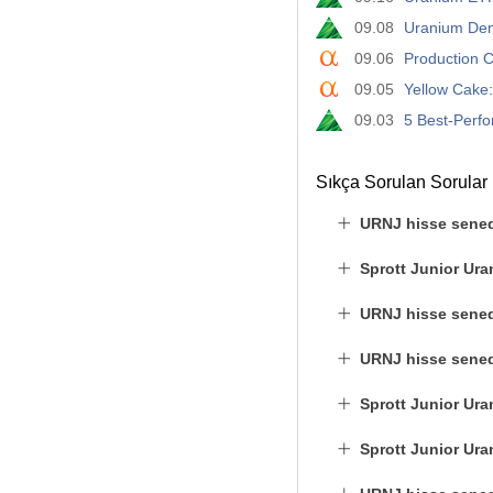
09.08
Uranium Dem
09.06
Production 
09.05
Yellow Cake
09.03
5 Best-Perfo
Sıkça Sorulan Sorular
URNJ hisse sened
Sprott Junior Ur
URNJ hisse senedi
URNJ hisse senedi
Sprott Junior Ura
Sprott Junior Ura