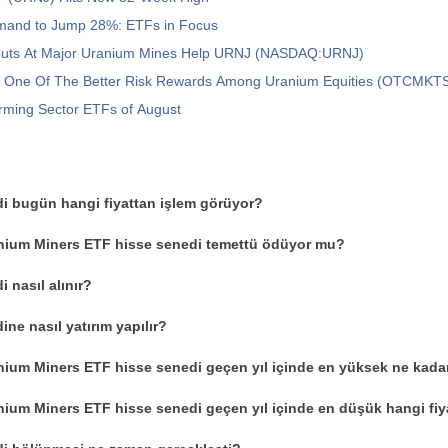
and to Jump 28%: ETFs in Focus
Cuts At Major Uranium Mines Help URNJ (NASDAQ:URNJ)
: One Of The Better Risk Rewards Among Uranium Equities (OTCMKT
rming Sector ETFs of August
i bugün hangi fiyattan işlem görüyor?
anium Miners ETF hisse senedi temettü ödüyor mu?
 nasıl alınır?
ne nasıl yatırım yapılır?
nium Miners ETF hisse senedi geçen yıl içinde en yüksek ne kada
nium Miners ETF hisse senedi geçen yıl içinde en düşük hangi fiy