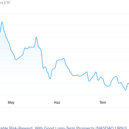
ers ETF
able Risk-Reward, With Good Long-Term Prospects (NASDAQ:URNJ)