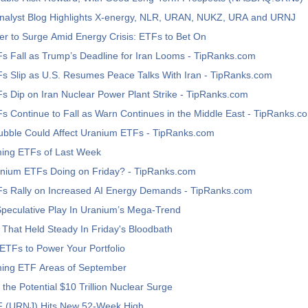
nalyst Blog Highlights X-energy, NLR, URAN, NUKZ, URA and URNJ
r to Surge Amid Energy Crisis: ETFs to Bet On
s Fall as Trump’s Deadline for Iran Looms - TipRanks.com
s Slip as U.S. Resumes Peace Talks With Iran - TipRanks.com
 Dip on Iran Nuclear Power Plant Strike - TipRanks.com
 Continue to Fall as Warn Continues in the Middle East - TipRanks.c
ubble Could Affect Uranium ETFs - TipRanks.com
ming ETFs of Last Week
nium ETFs Doing on Friday? - TipRanks.com
s Rally on Increased AI Energy Demands - TipRanks.com
peculative Play In Uranium’s Mega-Trend
That Held Steady In Friday's Bloodbath
ETFs to Power Your Portfolio
ming ETF Areas of September
 the Potential $10 Trillion Nuclear Surge
 (URNJ) Hits New 52-Week High