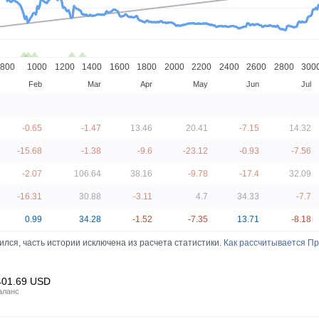
800
1000
1200
1400
1600
1800
2000
2200
2400
2600
2800
300
Feb
Mar
Apr
May
Jun
Jul
-0.65
-1.47
13.46
20.41
-7.15
14.32
-15.68
-1.38
-9.6
-23.12
-0.93
-7.56
-2.07
106.64
38.16
-9.78
-17.4
32.09
-16.31
30.88
-3.11
4.7
34.33
-7.7
0.99
34.28
-1.52
-7.35
13.71
-8.18
лся, часть истории исключена из расчета статистики.
Как рассчитывается Пр
401.69
USD
аланс