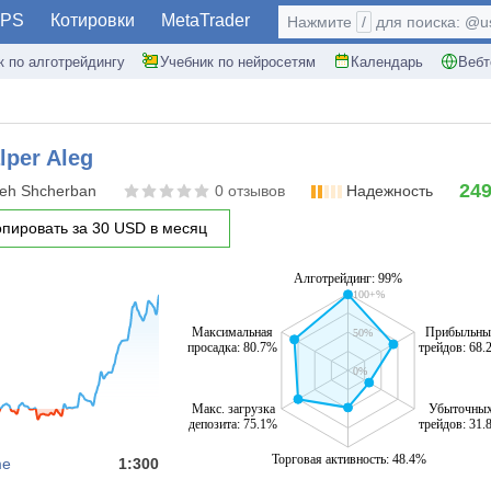
PS
Котировки
MetaTrader
Нажмите
/
для поиска: @use
к по алготрейдингу
Учебник по нейросетям
Календарь
Вебт
lper Aleg
24
eh Shcherban
0 отзывов
Надежность
опировать за 30 USD в месяц
Алготрейдинг: 99%
100+%
Максимальная
Прибыльны
50%
просадка: 80.7%
трейдов: 68.
0%
Макс. загрузка
Убыточны
депозита: 75.1%
трейдов: 31.
Торговая активность: 48.4%
me
1:300