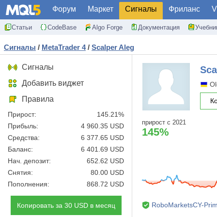
Форум
Маркет
Сигналы
Фриланс
V
Статьи
CodeBase
Algo Forge
Документация
Учебни
Сигналы
/
MetaTrader 4
/
Scalper Aleg
Сигналы
Sca
Добавить виджет
Ol
Правила
К
Прирост:
145.21%
прирост с 2021
Прибыль:
4 960.35 USD
145%
Средства:
6 377.65 USD
Баланс:
6 401.69 USD
Нач. депозит:
652.62 USD
Снятия:
80.00 USD
Пополнения:
868.72 USD
RoboMarketsCY-Pri
Копировать за 30 USD в месяц