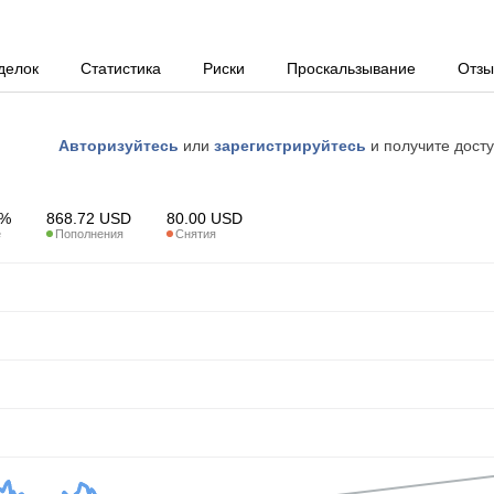
делок
Статистика
Риски
Проскальзывание
Отз
Авторизуйтесь
или
зарегистрируйтесь
и получите дост
1%
868.72
USD
80.00
USD
е
Пополнения
Снятия