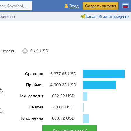
r, $symbol, ...
Вход
Создать аккаунт
ерминал
Канал об алготрейдинге
9
недель
0
/
0 USD
Средства
6 377.65 USD
Прибыль
4 960.35 USD
х
2%
Нач. депозит
652.62 USD
Снятия
80.00 USD
х
8%
Пополнения
868.72 USD
Как подписаться?