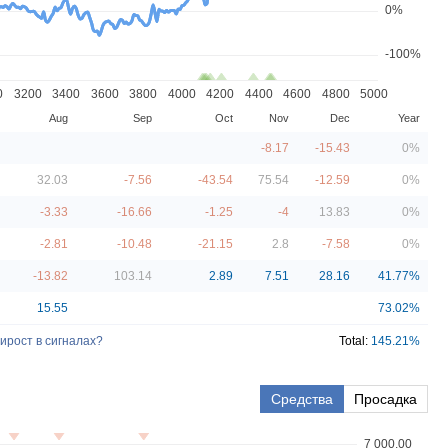
0%
-100%
0
3200
3400
3600
3800
4000
4200
4400
4600
4800
5000
Aug
Sep
Oct
Nov
Dec
Year
-8.17
-15.43
0
%
32.03
-7.56
-43.54
75.54
-12.59
0
%
-3.33
-16.66
-1.25
-4
13.83
0
%
-2.81
-10.48
-21.15
2.8
-7.58
0
%
-13.82
103.14
2.89
7.51
28.16
41.77
%
15.55
73.02
%
ирост в сигналах?
Total:
145.21
%
Средства
Просадка
7 000.00