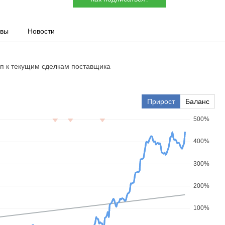
ывы
Новости
уп к текущим сделкам поставщика
Прирост
Баланс
500%
400%
300%
200%
100%