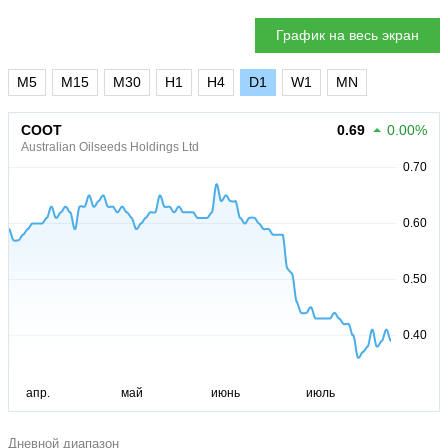
График на весь экран
M5
M15
M30
H1
H4
D1
W1
MN
COOT
0.69
0.00%
Australian Oilseeds Holdings Ltd
Дневной диапазон