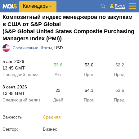
Календарь
Вход
Композитный индекс менеджеров по закупкам
в США от S&P Global
(S&P Global United States Composite Purchasing
Managers Index (PMI))
Соединенные Штаты
, USD
5 авг. 2026
53.6
53.0
52.2
13:45 GMT
Последний релиз
Акт.
Прог.
Пред.
3 сент. 2026
23
54.1
53.6
13:45 GMT
Следующий релиз
Дней
Прог.
Пред.
Важность
Средняя
Сектор:
Бизнес