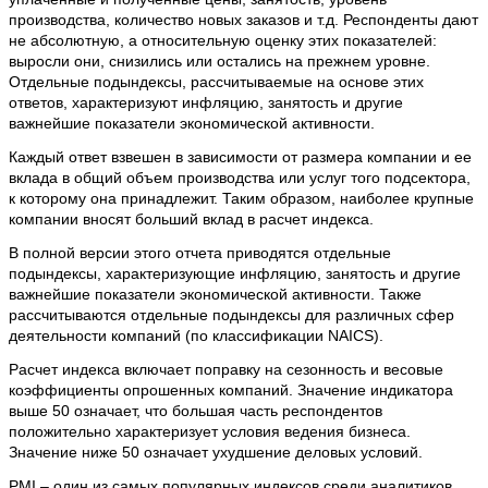
производства, количество новых заказов и т.д. Респонденты дают
не абсолютную, а относительную оценку этих показателей:
выросли они, снизились или остались на прежнем уровне.
Отдельные подындексы, рассчитываемые на основе этих
ответов, характеризуют инфляцию, занятость и другие
важнейшие показатели экономической активности.
Каждый ответ взвешен в зависимости от размера компании и ее
вклада в общий объем производства или услуг того подсектора,
к которому она принадлежит. Таким образом, наиболее крупные
компании вносят больший вклад в расчет индекса.
В полной версии этого отчета приводятся отдельные
подындексы, характеризующие инфляцию, занятость и другие
важнейшие показатели экономической активности. Также
рассчитываются отдельные подындексы для различных сфер
деятельности компаний (по классификации NAICS).
Расчет индекса включает поправку на сезонность и весовые
коэффициенты опрошенных компаний. Значение индикатора
выше 50 означает, что большая часть респондентов
положительно характеризует условия ведения бизнеса.
Значение ниже 50 означает ухудшение деловых условий.
PMI – один из самых популярных индексов среди аналитиков.