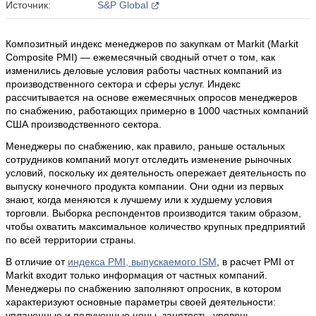
Источник:
S&P Global
Композитный индекс менеджеров по закупкам от Markit (Markit
Composite PMI) — ежемесячный сводный отчет о том, как
изменились деловые условия работы частных компаний из
производственного сектора и сферы услуг. Индекс
рассчитывается на основе ежемесячных опросов менеджеров
по снабжению, работающих примерно в 1000 частных компаний
США производственного сектора.
Менеджеры по снабжению, как правило, раньше остальных
сотрудников компаний могут отследить изменение рыночных
условий, поскольку их деятельность опережает деятельность по
выпуску конечного продукта компании. Они одни из первых
знают, когда меняются к лучшему или к худшему условия
торговли. Выборка респондентов производится таким образом,
чтобы охватить максимальное количество крупных предприятий
по всей территории страны.
В отличие от
индекса PMI, выпускаемого ISM
, в расчет PMI от
Markit входит только информация от частных компаний.
Менеджеры по снабжению заполняют опросник, в котором
характеризуют основные параметры своей деятельности:
уплаченные и полученные цены, занятость, уровень