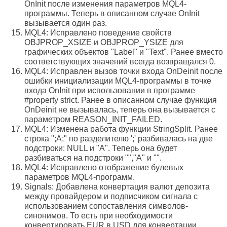
OnInit после изменения параметров MQL4-
программы. Теперь в описанном случае OnInit
вызывается один раз.
MQL4: Исправлено поведение свойств
OBJPROP_XSIZE и OBJPROP_YSIZE для
графических объектов "Label" и "Text". Ранее вместо
соответствующих значений всегда возвращался 0.
MQL4: Исправлен вызов точки входа OnDeinit после
ошибки инициализации MQL4-программы в точке
входа OnInit при использовании в программе
#property strict. Ранее в описанном случае функция
OnDeinit не вызывалась, теперь она вызывается с
параметром REASON_INIT_FAILED.
MQL4: Изменена работа функции StringSplit. Ранее
строка ";A;" по разделителю ';' разбивалась на две
подстроки: NULL и "A". Теперь она будет
разбиваться на подстроки "","A" и "".
MQL4: Исправлено отображение булевых
параметров MQL4-программ.
Signals: Добавлена конвертация валют депозита
между провайдером и подписчиком сигнала с
использованием сопоставления символов-
синонимов. То есть при необходимости
конвертировать EUR в USD для конвертации