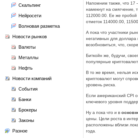
Напомним также, что 17 
Скальпинг
намекнут на смягчение, 
Нейросети
112000.00. Ее же пробой
отметок 114000.00, 11500
Волновая разметка
А пока что участники ры
Новости рынков
негативных для доллара 
возобновиться, что, скор
Валюты
Биткойн же, будучи, свое
Металлы
популярные криптовалют
Нефть
В то же время, нельзя ис
Новости компаний
криптовалют могут спров
уровень риска.
События
Если американский CPI о
Банки
ключевого уровня поддер
Брокеры
Ну а пока что и в
основн
цены. Цели роста в инте
Законы
расположены вблизи лок
Разное
года.