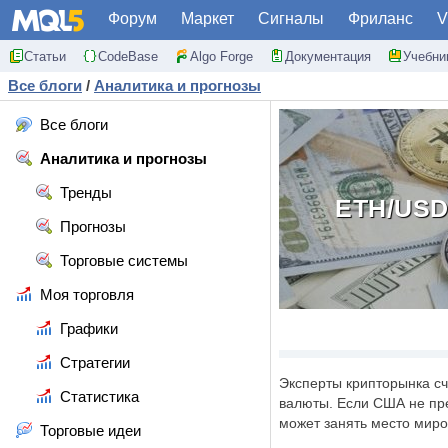
Форум
Маркет
Сигналы
Фриланс
V
Статьи
CodeBase
Algo Forge
Документация
Учебни
Все блоги
/
Аналитика и прогнозы
Все блоги
Аналитика и прогнозы
Тренды
ETH/US
Прогнозы
Торговые системы
Моя торговля
Графики
Стратегии
Эксперты крипторынка сч
Статистика
валюты. Если США не пр
может занять место миро
Торговые идеи