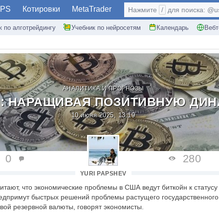
PS
Котировки
MetaTrader
Нажмите
/
для поиска: @use
к по алготрейдингу
Учебник по нейросетям
Календарь
Вебт
АНАЛИТИКА И ПРОГНОЗЫ
D: НАРАЩИВАЯ ПОЗИТИВНУЮ ДИ
10 июня 2025, 13:19
0
280
YURI PAPSHEV
итают, что экономические проблемы в США ведут биткойн к статус
едпримут быстрых решений проблемы растущего государственного 
вой резервной валюты, говорят экономисты.