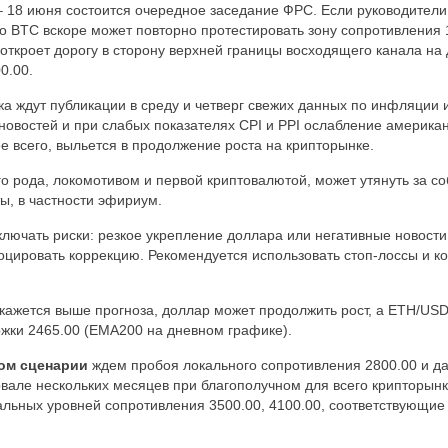
– 18 июня состоится очередное заседание ФРС. Если руководител
то BTC вскоре может повторно протестировать зону сопротивления 
 откроет дорогу в сторону верхней границы восходящего канала на
0.00.
нка ждут публикации в среду и четверг свежих данных по инфляции 
новостей и при слабых показателях CPI и PPI ослабление америка
ее всего, выльется в продолжение роста на крипторынке.
го рода, локомотивом и первой криптовалютой, может утянуть за со
ы, в частности эфириум.
ключать риски: резкое укрепление доллара или негативные новости
оцировать коррекцию. Рекомендуется использовать стоп-лоссы и к
кажется выше прогноза, доллар может продолжить рост, а ETH/USD
жки 2465.00 (ЕМА200 на дневном графике).
ом сценарии
ждем пробоя локального сопротивления 2800.00 и д
рвале нескольких месяцев при благополучном для всего крипторын
альных уровней сопротивления 3500.00, 4100.00, соответствующи