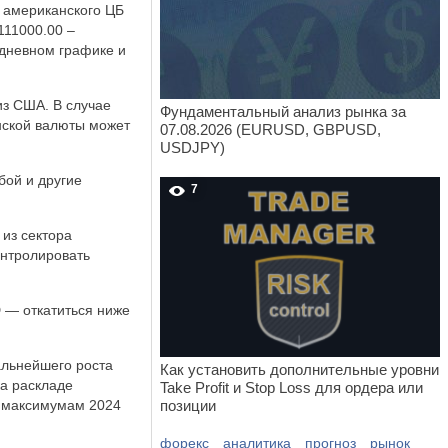
и американского ЦБ
111000.00 –
 дневном графике и
из США. В случае
Фундаментальный анализ рынка за
нской валюты может
07.08.2026 (EURUSD, GBPUSD,
USDJPY)
бой и другие
7
 из сектора
онтролировать
 — откатиться ниже
альнейшего роста
Как установить дополнительные уровни
ка раскладе
Take Profit и Stop Loss для ордера или
е максимумам 2024
позиции
форекс
аналитика
прогноз
рынок