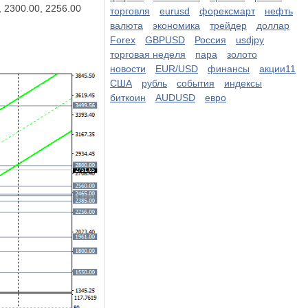
, 2300.00, 2256.00
торговля
eurusd
форексмарт
нефть
валюта
экономика
трейдер
доллар
Forex
GBPUSD
Россия
usdjpy
торговая неделя
пара
золото
новости
EUR/USD
финансы
акции11
США
рубль
события
индексы
биткоин
AUDUSD
евро