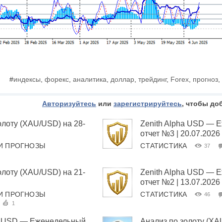
#
индексы
,
форекс
,
аналитика
,
доллар
,
трейдинг
,
Forex
,
прогноз
,
Авторизуйтесь
или
зарегистрируйтесь
, чтобы до
олоту (XAU/USD) на 28-
Zenith Alpha USD — 
отчет №3 | 20.07.2026
И ПРОГНОЗЫ
СТАТИСТИКА
37
олоту (XAU/USD) на 21-
Zenith Alpha USD — 
отчет №2 | 13.07.2026
И ПРОГНОЗЫ
СТАТИСТИКА
46
1
ha USD — Еженедельный
Анализ по золоту (XA