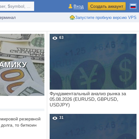
r, $symbol, ...
Вход
Создать аккаунт
ерминал
Запустите пробную версию VPS
63
НАМИКУ
Фундаментальный анализ рынка за
05.08.2026 (EURUSD, GBPUSD,
USDJPY)
31
у мировой резервной
долга, то биткоин