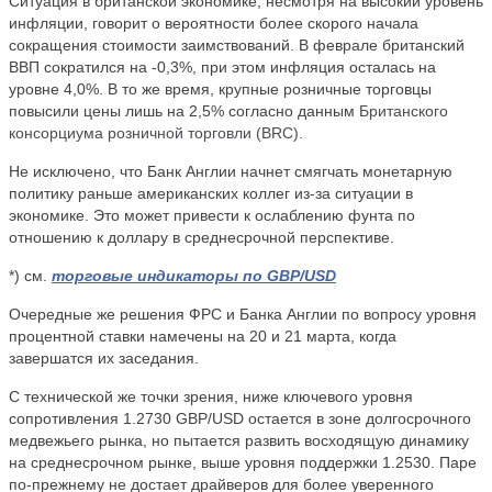
Ситуация в британской экономике, несмотря на высокий уровень
инфляции, говорит о вероятности более скорого начала
сокращения стоимости заимствований. В феврале британский
ВВП сократился на -0,3%, при этом инфляция осталась на
уровне 4,0%. В то же время, крупные розничные торговцы
повысили цены лишь на 2,5% согласно данным
Британского
консорциума розничной торговли (BRC)
.
Не исключено, что Банк Англии начнет смягчать монетарную
политику раньше американских коллег из-за ситуации в
экономике. Это может привести к ослаблению фунта по
отношению к доллару в среднесрочной перспективе.
*) см.
торговые индикаторы по GBP/USD
Очередные же решения ФРС и Банка Англии по вопросу уровня
процентной ставки намечены на 20 и 21 марта, когда
завершатся их заседания.
С технической же точки зрения, ниже ключевого уровня
сопротивления 1.2730 GBP/USD остается в зоне долгосрочного
медвежьего рынка, но пытается развить восходящую динамику
на среднесрочном рынке, выше уровня поддержки 1.2530. Паре
по-прежнему не достает драйверов для более уверенного