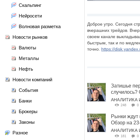
Скальпинг
Нейросети
Доброе утро. Сегодня ст
Волновая разметка
вчерашних трейдов. Вчер
своем канале выкладывал 
Новости рынков
быстрым, так и по медлен
Валюты
точно.
https://disk.yande
Металлы
Нефть
Новости компаний
Затишье пер
События
случилось? 
АНАЛИТИКА 
Банки
248
0
Брокеры
Рынки ждут
Законы
Обзор на 23
АНАЛИТИКА 
Разное
181
0