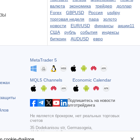
валюта
экономика
трейдер
доллар
Forex
GBPUSD
Россия
usdjpy
ОЗЫ
торговая неделя
пара
золото
новости
EUR/USD
финансы
акции11
США
рубль
события
индексы
биткоин
AUDUSD
евро
MetaTrader 5
MQL5 Channels
Economic Calendar
тежах
 защиты
Подпишитесь на новости
алготрейдинга
йлов
Не является брокером, нет реальных торговых
счетов
35 Dodekanisou str, Germasogeia,
4043, Limassol, Cyprus
ю cookie-файлов
.
Copyright 2000-2026,
MetaQuotes Ltd