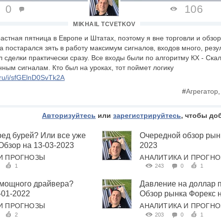
0
106
MIKHAIL TCVETKOV
растная пятница в Европе и Штатах, поэтому я вне торговли и обзо
а постарался зять в работу максимум сигналов, входов много, рез
сделки практически сразу. Все входы были по алгоритму КХ - Скаль
ным сигналам. Кто был на уроках, тот поймет логику
x.ru/i/sfGElnD0SvTk2A
#
Агрегатор
Авторизуйтесь
или
зарегистрируйтесь
, чтобы до
ед бурей? Или все уже
Очередной обзор рынк
Обзор на 13-03-2023
2023
И ПРОГНОЗЫ
АНАЛИТИКА И ПРОГН
1
243
0
1
 мощного драйвера?
Давление на доллар 
-01-2022
Обзор рынка Форекс н
И ПРОГНОЗЫ
АНАЛИТИКА И ПРОГН
2
203
0
1