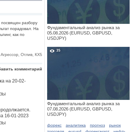
р посвящен разбору
Фундаментальный анализ рынка за
ультат порадовал. На
05.08.2026 (EURUSD, GBPUSD,
пинг, как по
USDJPY)
35
,
Агрессор
,
Отлив
,
КХ5
бавить комментарий
а на 20-02-
ОЗЫ
Фундаментальный анализ рынка за
07.08.2026 (EURUSD, GBPUSD,
продолжается.
USDJPY)
а 16-01-2023
ОЗЫ
форекс
аналитика
прогноз
рынок
торговля
eurusd
форексмарт
нефть