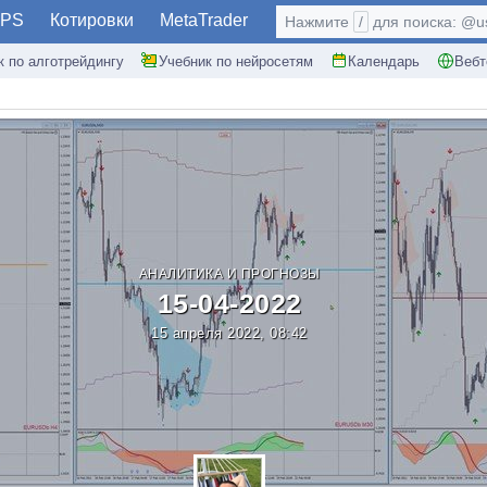
PS
Котировки
MetaTrader
Нажмите
/
для поиска: @use
к по алготрейдингу
Учебник по нейросетям
Календарь
Вебт
АНАЛИТИКА И ПРОГНОЗЫ
15-04-2022
15 апреля 2022, 08:42