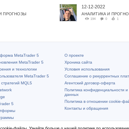
12-12-2022
И ПРОГНОЗЫ
АНАЛИТИКА И ПРОГН
194
0
1
атформа
MetaTrader 5
О проекте
бновления
MetaTrader 5
Хроника сайта
рения и технологии
Условия использования
пользователя
MetaTrader 5
Соглашение о рекуррентных пла
х стратегий MQL5
Агентский договор-оферта
etwork
Политика конфиденциальности и
данных
rge
Политика в отношении cookie-фа
rader 5
Контакты и обращения
атформы
граммы
 cookie-файлы. Узнайте больше о нашей
политике по использовани