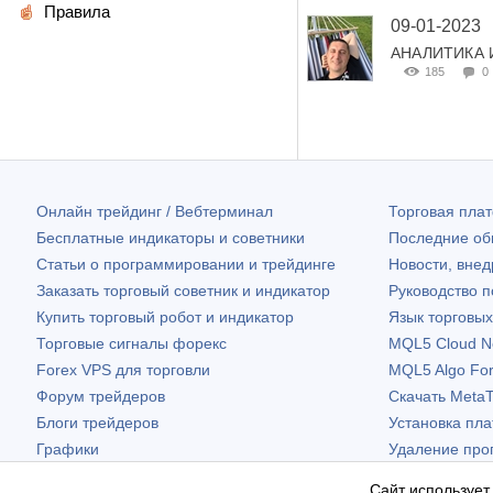
Правила
09-01-2023
АНАЛИТИКА 
185
0
Онлайн трейдинг / Вебтерминал
Торговая пл
Бесплатные индикаторы и советники
Последние о
Статьи о программировании и трейдинге
Новости, внед
Заказать торговый советник и индикатор
Руководство 
Купить торговый робот и индикатор
Язык торговы
Торговые сигналы форекс
MQL5 Cloud N
Forex VPS для торговли
MQL5 Algo Fo
Форум трейдеров
Скачать
MetaT
Блоги трейдеров
Установка пл
Графики
Удаление про
Бесплатные виджеты
Сайт использует