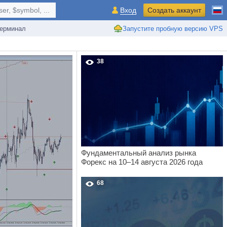
r, $symbol, ...
Вход
Создать аккаунт
ерминал
Запустите пробную версию VPS
38
Фундаментальный анализ рынка
Форекс на 10–14 августа 2026 года
68