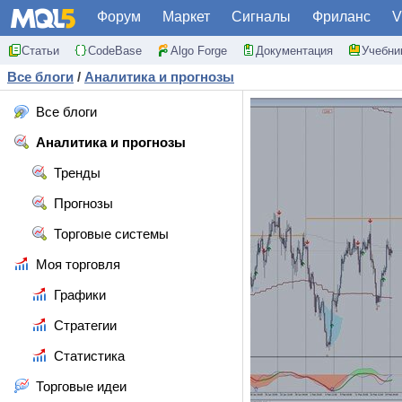
Форум
Маркет
Сигналы
Фриланс
V
Статьи
CodeBase
Algo Forge
Документация
Учебни
Все блоги
/
Аналитика и прогнозы
Все блоги
Аналитика и прогнозы
Тренды
Прогнозы
Торговые системы
Моя торговля
Графики
Стратегии
Статистика
Торговые идеи