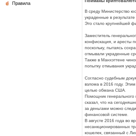
Пойманы криптовалютн
Правила
В среду Министерство юс
украденные в результате 
Это стало крупнейшей ф
Заместитель генеральног
конфискация, и аресты п
поскольку, пытаясь сохр
отмывали украденные ср
Также в Манхэттене чино
попытку отмывания украд
Согласно судебным докум
взлома в 2016 году. Этим
целью обмана США.
Помощник генерального п
сказал, что на сегодня
за деньгами можно следит
финансовой системе.
В августе 2016 года во в
несанкционированных тра
кошелек, связанный с Лих