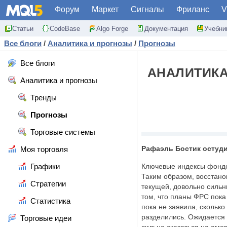
Форум
Маркет
Сигналы
Фриланс
V
Статьи
CodeBase
Algo Forge
Документация
Учебни
Все блоги
/
Аналитика и прогнозы
/
Прогнозы
Все блоги
АНАЛИТИКА
Аналитика и прогнозы
Тренды
Прогнозы
Торговые системы
Рафаэль Бостик остуд
Моя торговля
Графики
Ключевые индексы фондо
Таким образом, восстано
Стратегии
текущей, довольно сильны
том, что планы ФРС пока
Статистика
пока не заявила, сколько
разделились. Ожидается 
Торговые идеи