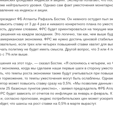
иканских фондовых индексах и акциях. Эксперты полагают, что посл
иже нейтрального уровня. Однако сам факт ужесточения монетарн
давление на индексы и акции.
президент ФБ Атланты Рафаэль Бостик. Он немного остудил пыл энт
ысить ставку от 3 до 4 раз и никакого конкретного плана по ужес
 есть, другими словами, ФРС будет ориентироваться на текущие м
решения на каждом заседании. Это логично, так как, чем выше буд
американская экономика. ФРС же нужно достичь ценовой стабильн
довательно, если трех или четырех повышений ставки хватит для в
чать политику не будет иметь смысла. Другой вопрос, что 3 или 4 
ю с 7% или выше.
шения на этот год», — сказал Бостик. «Я склоняюсь к четырем, но
ет экономика, когда мы сделаем наши первые шаги в сторону ужест
ть, что темпы роста экономики также будут учитываться при повыше
е торможение, то темпы ужесточения могут быть ослаблены. Однак
лятор может повысить ставку сразу на 0,5%. «Мы позволим данным п
или 25 базисных пунктов уместно», - заявил председатель ФРБ Атла
РС будет зависеть от отчетов по инфляции за январь и февраль. К
 и, согласно прогнозам, индекс потребительских цен может ускорит
ойдет, что шансы на рост ставки на 0,5% в марте вырастут.