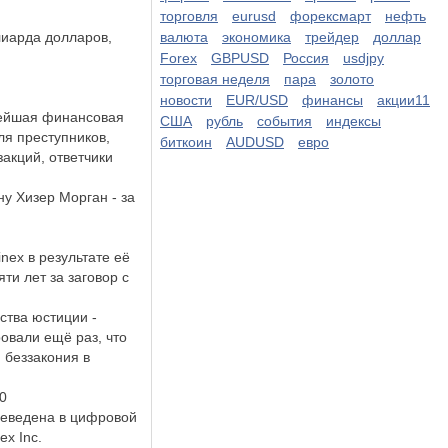
торговля
eurusd
форексмарт
нефть
лиарда долларов,
валюта
экономика
трейдер
доллар
Forex
GBPUSD
Россия
usdjpy
торговая неделя
пара
золото
новости
EUR/USD
финансы
акции11
нейшая финансовая
США
рубль
события
индексы
ля преступников,
биткоин
AUDUSD
евро
акций, ответчики
у Хизер Морган - за
nex в результате её
ти лет за заговор с
ства юстиции -
овали ещё раз, что
 беззакония в
00
реведена в цифровой
x Inc.