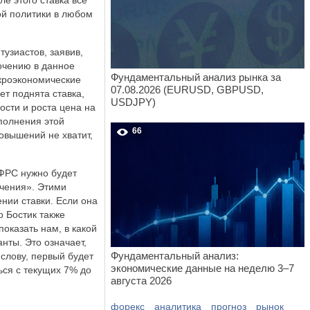
е этого ставка все
ой политики в любом
узиастов, заявив,
точению в данное
Фундаментальный анализ рынка за
акроэкономические
07.08.2026 (EURUSD, GBPUSD,
ет поднята ставка,
USDJPY)
ости и роста цена на
ыполнения этой
66
повышений не хватит,
 ФРС нужно будет
очения». Этими
нии ставки. Если она
о Бостик также
оказать нам, в какой
нты. Это означает,
Фундаментальный анализ:
 слову, первый будет
экономические данные на неделю 3–7
ься с текущих 7% до
августа 2026
форекс
аналитика
прогноз
рынок