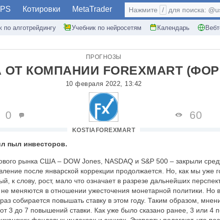
PS
Котировки
MetaTrader
Нажмите
/
для поиска: @use
к по алготрейдингу
Учебник по нейросетям
Календарь
Вебт
ПРОГНОЗЫ
 ОТ КОМПАНИИ FOREXMART (ФОР
10 февраля 2022, 13:42
0
60
KOSTIAFOREXMART
ил пыл инвесторов.
вого рынка США – DOW Jones, NASDAQ и S&P 500 – закрыли сред
вление после январской коррекции продолжается. Но, как мы уже г
й, к слову, рост, мало что означает в разрезе дальнейших перспек
 не меняются в отношении ужесточения монетарной политики. Но в
 раз собирается повышать ставку в этом году. Таким образом, мнен
от 3 до 7 повышений ставки. Как уже было сказано ранее, 3 или 4 