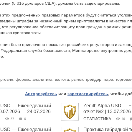
блей (8 016 долларов США), должны быть задекларированы.
 этих предложенных правовых параметров будут считаться уголов
т введены штрафы за незаконный прием криптовалюты в качестве пл
, что регулирование обеспечит защиту прав граждан в рамках реж
вщиков криптовалюты.
ения было привлечено несколько российских регуляторов и законо
 Федеральная служба безопасности, Министерство внутренних дел
е.
орговля
,
форекс
,
аналитика
,
валюта
,
рынок
,
трейдер
,
пара
,
торгова
Авторизуйтесь
или
зарегистрируйтесь
, чтобы до
ha USD — Еженедельный
Zenith Alpha USD — 
20.07.2026 — 24.07.2026
отчет №2 | 13.07.2026
А
СТАТИСТИКА
37
0
46
ha USD — Еженедельный
Практика гибридной т