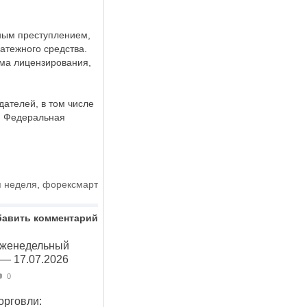
ным преступлением,
атежного средства.
има лицензирования,
дателей, в том числе
, Федеральная
я неделя
,
форексмарт
бавить комментарий
Еженедельный
 — 17.07.2026
0
орговли: