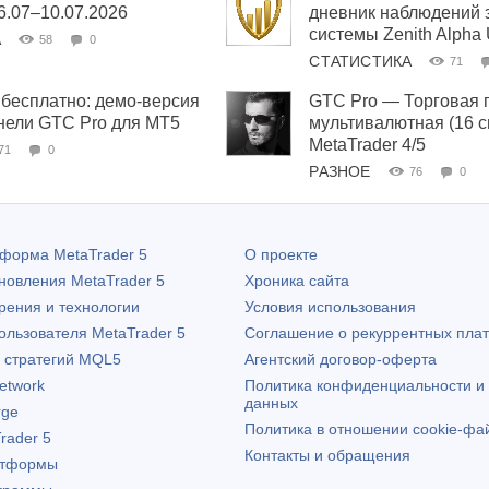
06.07–10.07.2026
дневник наблюдений 
системы Zenith Alpha
А
58
0
СТАТИСТИКА
71
бесплатно: демо-версия
GTC Pro — Торговая 
нели GTC Pro для MT5
мультивалютная (16 
MetaTrader 4/5
71
0
РАЗНОЕ
76
0
атформа
MetaTrader 5
О проекте
бновления
MetaTrader 5
Хроника сайта
рения и технологии
Условия использования
пользователя
MetaTrader 5
Соглашение о рекуррентных пла
х стратегий MQL5
Агентский договор-оферта
etwork
Политика конфиденциальности и
данных
rge
Политика в отношении cookie-фа
rader 5
Контакты и обращения
атформы