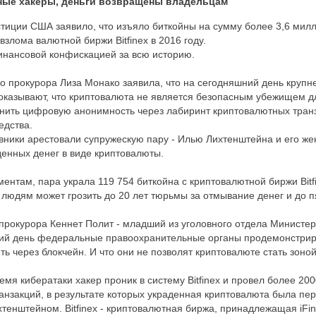
ые хакеры, деньги возвращены владельцам
тиции США заявило, что изъяло биткойны на сумму более 3,6 мил
взлома валютной биржи Bitfinex в 2016 году.
инансовой конфискацией за всю историю.
о прокурора Лиза Монако заявила, что на сегодняшний день круп
оказывают, что криптовалюта не является безопасным убежищем д
анить цифровую анонимность через лабиринт криптовалютных транз
едства.
вники арестовали супружескую пару - Илью Лихтенштейна и его жен
енных денег в виде криптовалюты.
ентам, пара украла 119 754 биткойна с криптовалютной биржи Bitfi
 людям может грозить до 20 лет тюрьмы за отмывание денег и до пя
рокурора Кеннет Полит - младший из уголовного отдела Министер
шний день федеральные правоохранительные органы продемонстрир
ь через блокчейн. И что они не позволят криптовалюте стать зоной
ремя кибератаки хакер проник в систему Bitfinex и провел более 20
нзакций, в результате которых украденная криптовалюта была пе
тенштейном. Bitfinex - криптовалютная биржа, принадлежащая iFine