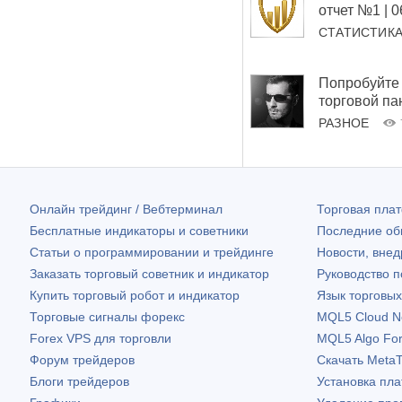
отчет №1 | 
СТАТИСТИК
Попробуйте 
торговой па
РАЗНОЕ
Онлайн трейдинг / Вебтерминал
Торговая пл
Бесплатные индикаторы и советники
Последние о
Статьи о программировании и трейдинге
Новости, внед
Заказать торговый советник и индикатор
Руководство 
Купить торговый робот и индикатор
Язык торговы
Торговые сигналы форекс
MQL5 Cloud N
Forex VPS для торговли
MQL5 Algo Fo
Форум трейдеров
Скачать
MetaT
Блоги трейдеров
Установка пл