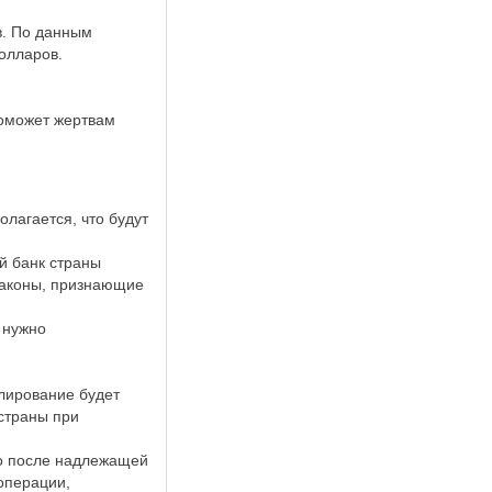
в. По данным
олларов.
поможет жертвам
олагается, что будут
й банк страны
законы, признающие
 нужно
улирование будет
страны при
ко после надлежащей
операции,