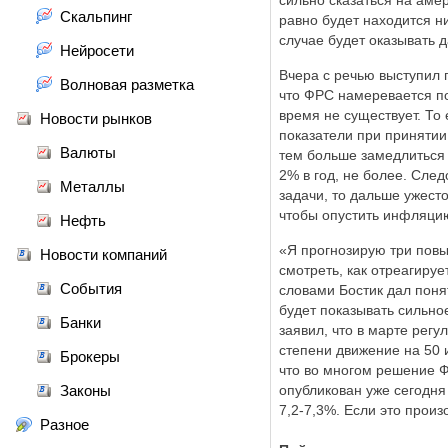
сильно сказаться на амер
Скальпинг
равно будет находится н
случае будет оказывать 
Нейросети
Вчера с речью выступил 
Волновая разметка
что ФРС намеревается пов
время не существует. То
Новости рынков
показатели при принятии 
Валюты
тем больше замедлиться 
2% в год, не более. Сле
Металлы
задачи, то дальше ужесто
чтобы опустить инфляци
Нефть
«Я прогнозирую три повы
Новости компаний
смотреть, как отреагиру
События
словами Бостик дал поня
будет показывать сильно
Банки
заявил, что в марте регу
степени движение на 50 
Брокеры
что во многом решение Ф
Законы
опубликован уже сегодня
7,2-7,3%. Если это произ
Разное