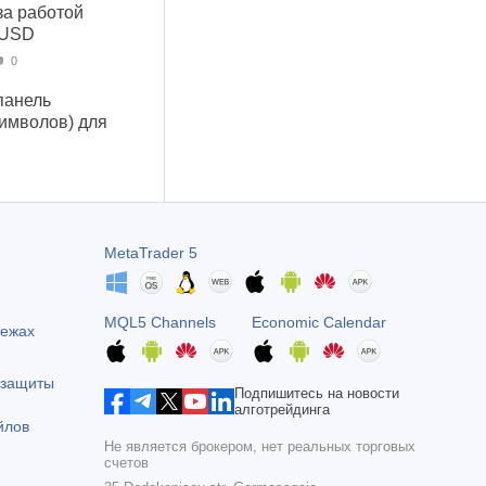
за работой
 USD
0
панель
символов) для
MetaTrader 5
MQL5 Channels
Economic Calendar
тежах
 защиты
Подпишитесь на новости
алготрейдинга
йлов
Не является брокером, нет реальных торговых
счетов