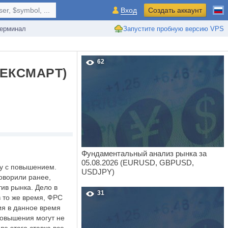
r, $symbol, ...
Вход
Создать аккаунт
ерминал
Запустите пробную версию VPS
62
ЕКСМАРТ)
Фундаментальный анализ рынка за
05.08.2026 (EURUSD, GBPUSD,
у с повышением.
USDJPY)
оворили ранее,
тив рынка. Дело в
31
 то же время, ФРС
ия в данное время
повышения могут не