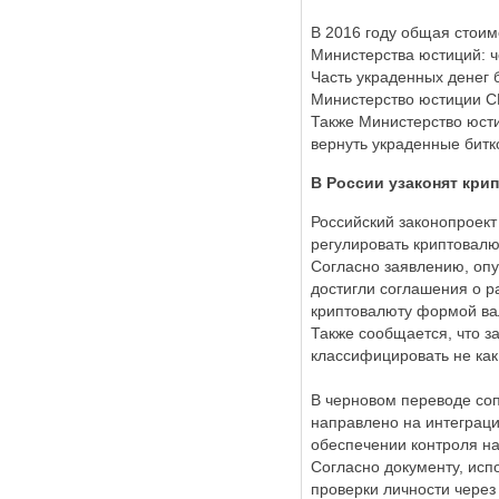
В 2016 году общая стоим
Министерства юстиций: ч
Часть украденных денег 
Министерство юстиции С
Также Министерство юсти
вернуть украденные битк
В России узаконят кри
Российский законопроект
регулировать криптовалю
Согласно заявлению, опу
достигли соглашения о р
криптовалюту формой ва
Также сообщается, что з
классифицировать не как
В черновом переводе соп
направлено на интеграц
обеспечении контроля н
Согласно документу, исп
проверки личности через