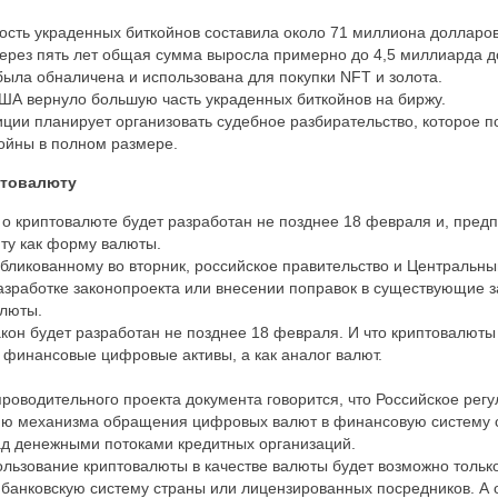
ость украденных биткойнов составила около 71 миллиона долларо
ерез пять лет общая сумма выросла примерно до 4,5 миллиарда д
была обналичена и использована для покупки NFT и золота.
ША вернуло большую часть украденных биткойнов на биржу.
ции планирует организовать судебное разбирательство, которое 
ойны в полном размере.
птовалюту
 о криптовалюте будет разработан не позднее 18 февраля и, предп
ту как форму валюты.
бликованному во вторник, российское правительство и Центральны
азработке законопроекта или внесении поправок в существующие 
люты.
акон будет разработан не позднее 18 февраля. И что криптовалюты
 финансовые цифровые активы, а как аналог валют.
роводительного проекта документа говорится, что Российское рег
ию механизма обращения цифровых валют в финансовую систему 
ад денежными потоками кредитных организаций.
ользование криптовалюты в качестве валюты будет возможно толь
 банковскую систему страны или лицензированных посредников. А 