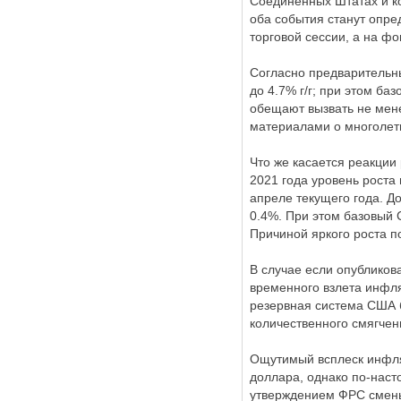
Соединенных Штатах и ко
оба события станут опр
торговой сессии, а на ф
Согласно предварительн
до 4.7% г/г; при этом ба
обещают вызвать не мен
материалами о многолет
Что же касается реакции
2021 года уровень роста 
апреле текущего года. Д
0.4%. При этом базовый 
Причиной яркого роста 
В случае если опубликов
временного взлета инфля
резервная система США 
количественного смягчен
Ощутимый всплеск инфля
доллара, однако по-наст
утверждением ФРС смены