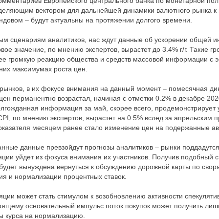
мментариев Европейского центрального банка по монетарной поли
еделяющим вектором для дальнейшей динамики валютного рынка к
ондовом – будут актуальны на протяжении долгого времени.
ым сценариям аналитиков, нас ждут данные об ускорении общей 
зовое значение, по мнению экспертов, вырастет до 3.4% г/г. Такие 
ее громкую реакцию общества и средств массовой информации с
них максимумах роста цен.
 рынков, в их фокусе внимания на данный момент – помесячная дин
цен перманентно возрастал, начиная с отметки 0.2% в декабре 202
олгожданная информация за май, скорее всего, продемонстрирует
CPI, по мнению экспертов, вырастет на 0.5% вслед за апрельским 
показателя месяцем ранее стало изменение цен на подержанные а
анные данные превзойдут прогнозы аналитиков – рынки поддадутся
ции уйдет из фокуса внимания их участников. Получив подобный 
будет вынуждена вернуться к обсуждению дорожной карты по сво
ия и нормализации процентных ставок.
ции может стать стимулом к возобновлению активности спекуляти
оящему основательный импульс поток покупок может получить лишь
 курса на нормализацию.