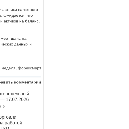
Участники валютного
. Ожидается, что
и активов на баланс,
имеет шанс на
ических данных и
я неделя
,
форексмарт
бавить комментарий
Еженедельный
 — 17.07.2026
0
орговли:
за работой
 USD