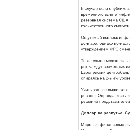
В случае если опубликов
временного взлета инфля
резервная система США 
количественного смягчен
Ощутимый всплеск инфля
доллара, однако по-наст
утверждением ФРС смены
То же самое можно сказа
рынка ждут возможных из
Европейский центробанк 
опираясь на 2-ый% уров
Учитывая все вышесказан
реванш. Оправдаются ли 
решений представителей
Доллар на распутье. С
Мировые финансовые рын