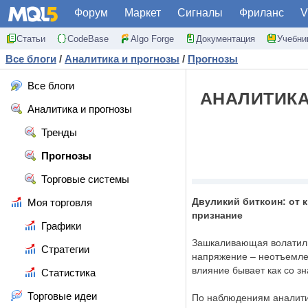
Форум
Маркет
Сигналы
Фриланс
V
Статьи
CodeBase
Algo Forge
Документация
Учебни
Все блоги
/
Аналитика и прогнозы
/
Прогнозы
Все блоги
АНАЛИТИКА
Аналитика и прогнозы
Тренды
Прогнозы
Торговые системы
Двуликий биткоин: от 
Моя торговля
признание
Графики
Зашкаливающая волатиль
Стратегии
напряжение – неотъемлем
влияние бывает как со зн
Статистика
Торговые идеи
По наблюдениям аналити