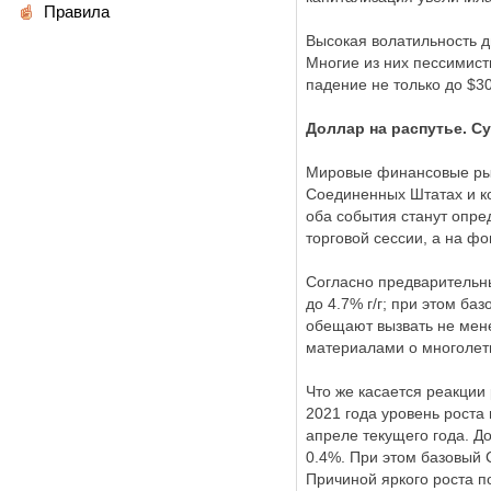
Правила
Высокая волатильность д
Многие из них пессимист
падение не только до $30
Доллар на распутье. С
Мировые финансовые рын
Соединенных Штатах и ко
оба события станут опр
торговой сессии, а на ф
Согласно предварительн
до 4.7% г/г; при этом ба
обещают вызвать не мен
материалами о многолет
Что же касается реакции
2021 года уровень роста 
апреле текущего года. Д
0.4%. При этом базовый 
Причиной яркого роста 