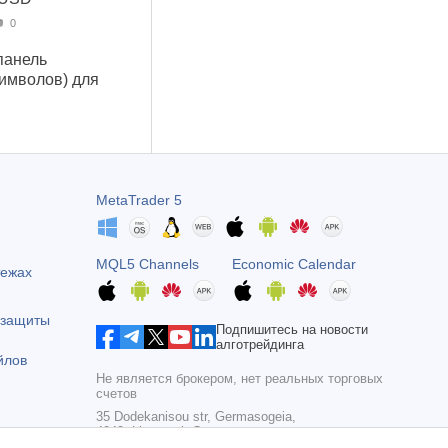
0
панель
символов) для
MetaTrader 5
MQL5 Channels
Economic Calendar
тежах
 защиты
Подпишитесь на новости
алготрейдинга
йлов
Не является брокером, нет реальных торговых
счетов
35 Dodekanisou str, Germasogeia,
4043, Limassol, Cyprus