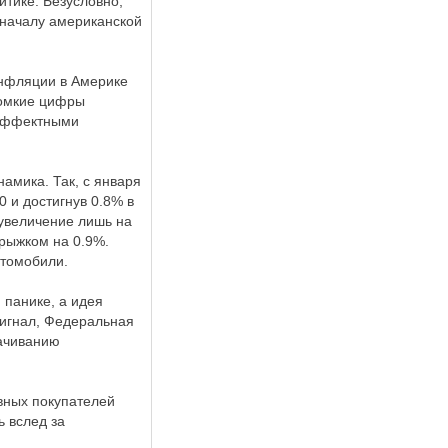
тике. Безусловно,
 началу американской
инфляции в Америке
громкие цифры
 эффектными
амика. Так, с января
0 и достигнув 0.8% в
 увеличение лишь на
прыжком на 0.9%.
втомобили.
 панике, а идея
сигнал, Федеральная
рачиванию
вных покупателей
 вслед за