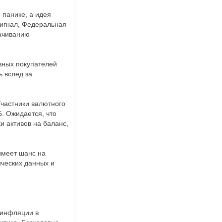
 панике, а идея
сигнал, Федеральная
рачиванию
вных покупателей
 вслед за
Участники валютного
. Ожидается, что
и активов на баланс,
имеет шанс на
ических данных и
 инфляции в