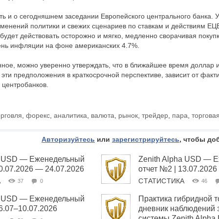
ть и о сегодняшнем заседании Европейского центрального банка. 
менений политики и свежих сценариев по ставкам и действиям ЕЦБ
будет действовать осторожно и мягко, медленно сворачивая покупк
ень инфляции на фоне американских 4.7%.
ное, можно уверенно утверждать, что в ближайшее время доллар 
эти предположения в краткосрочной перспективе, зависит от факт
 центробанков.
орговля
,
форекс
,
аналитика
,
валюта
,
рынок
,
трейдер
,
пара
,
торгова
Авторизуйтесь
или
зарегистрируйтесь
, чтобы до
ha USD — Еженедельный
Zenith Alpha USD — 
20.07.2026 — 24.07.2026
отчет №2 | 13.07.2026
А
СТАТИСТИКА
37
0
46
ha USD — Еженедельный
Практика гибридной т
06.07–10.07.2026
дневник наблюдений 
системы Zenith Alpha