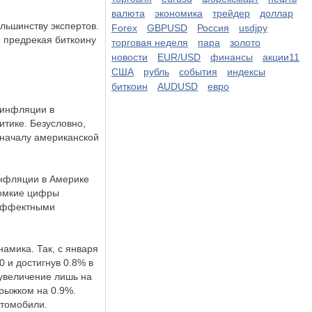
валюта
экономика
трейдер
доллар
льшинству экспертов.
Forex
GBPUSD
Россия
usdjpy
 предрекая биткоину
торговая неделя
пара
золото
новости
EUR/USD
финансы
акции11
США
рубль
события
индексы
биткоин
AUDUSD
евро
 инфляции в
тике. Безусловно,
 началу американской
инфляции в Америке
громкие цифры
 эффектными
амика. Так, с января
0 и достигнув 0.8% в
 увеличение лишь на
прыжком на 0.9%.
втомобили.