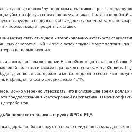
анные данные превзойдут прогнозы аналитиков – рынки поддадутся
ции уйдет из фокуса внимания их участников. Получив подобный 
будет вынуждена вернуться к обсуждению дорожной карты по сво
ия и нормализации процентных ставок.
ции может стать стимулом к возобновлению активности спекуляти
оящему основательный импульс поток покупок может получить лишь
 курса на нормализацию.
ть и о сегодняшнем заседании Европейского центрального банка. 
менений политики и свежих сценариев по ставкам и действиям ЕЦБ
будет действовать осторожно и мягко, медленно сворачивая покупк
ень инфляции на фоне американских 4.7%.
ное, можно уверенно утверждать, что в ближайшее время доллар 
эти предположения в краткосрочной перспективе, зависит от факт
 центробанков.
удьба валютного рынка – в руках ФРС и ЕЦБ
ки сдержанно балансируют на фоне ожидания свежих данных по