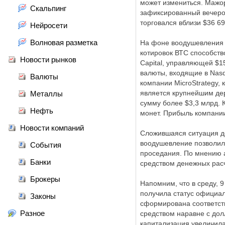
может измениться. Мажор
Скальпинг
зафиксированный вечером
торговался вблизи $36 6
Нейросети
Волновая разметка
На фоне воодушевления о
котировок ВТС способств
Новости рынков
Capital, управляющей $1
валюты, входящие в Nasd
Валюты
компании MicroStrategy, 
является крупнейшим де
Металлы
сумму более $3,3 млрд. 
Нефть
монет. Прибыль компании
Новости компаний
Сложившаяся ситуация до
воодушевление позволило
События
проседания. По мнению 
Банки
средством денежных расч
Брокеры
Напомним, что в среду, 
получила статус официаль
Законы
сформирована соответст
Разное
средством наравне с дол
капитализация увеличила