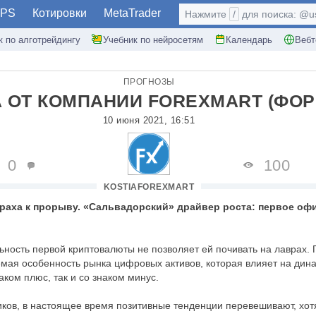
PS
Котировки
MetaTrader
Нажмите
/
для поиска: @use
к по алготрейдингу
Учебник по нейросетям
Календарь
Вебт
ПРОГНОЗЫ
 ОТ КОМПАНИИ FOREXMART (ФОР
10 июня 2021, 16:51
0
100
KOSTIAFOREXMART
краха к прорыву. «Сальвадорский» драйвер роста: первое о
ность первой криптовалюты не позволяет ей почивать на лаврах.
ая особенность рынка цифровых активов, которая влияет на дина
аком плюс, так и со знаком минус.
ков, в настоящее время позитивные тенденции перевешивают, хот