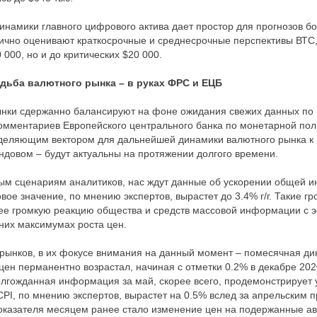
инамики главного цифрового актива дает простор для прогнозов бо
ично оценивают краткосрочные и среднесрочные перспективы ВТС,
 000, но и до критических $20 000.
удьба валютного рынка – в руках ФРС и ЕЦБ
ки сдержанно балансируют на фоне ожидания свежих данных по
мментариев Европейского центрального банка по монетарной поли
еделяющим вектором для дальнейшей динамики валютного рынка к
ондовом – будут актуальны на протяжении долгого времени.
ым сценариям аналитиков, нас ждут данные об ускорении общей 
зовое значение, по мнению экспертов, вырастет до 3.4% г/г. Такие 
ее громкую реакцию общества и средств массовой информации с
них максимумах роста цен.
 рынков, в их фокусе внимания на данный момент – помесячная дин
цен перманентно возрастал, начиная с отметки 0.2% в декабре 202
олгожданная информация за май, скорее всего, продемонстрирует
CPI, по мнению экспертов, вырастет на 0.5% вслед за апрельским 
показателя месяцем ранее стало изменение цен на подержанные а