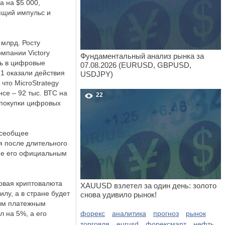
 на $5 000,
дящий импульс и
млрд. Росту
мпании Victory
Фундаментальный анализ рынка за
ть в цифровые
07.08.2026 (EURUSD, GBPUSD,
1 оказали действия
USDJPY)
что MicroStrategy
се – 92 тыс. ВТС на
22
 покупки цифровых
Всеобщее
я после длительного
ие его официальным
ервая криптовалюта
XAUUSD взлетел за один день: золото
лу, а в стране будет
снова удивило рынок!
ным платежным
 на 5%, а его
форекс
аналитика
прогноз
рынок
торговля
eurusd
форексмарт
нефть