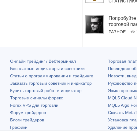
СТАТИСТИК
Попробуйте 
торговой па
РАЗНОЕ
Онлайн трейдинг / Вебтерминал
Торговая пл
Бесплатные индикаторы и советники
Последние о
Статьи о программировании и трейдинге
Новости, внед
Заказать торговый советник и индикатор
Руководство 
Купить торговый робот и индикатор
Язык торговы
Торговые сигналы форекс
MQL5 Cloud N
Forex VPS для торговли
MQL5 Algo Fo
Форум трейдеров
Скачать
MetaT
Блоги трейдеров
Установка пл
Графики
Удаление про
Бесплатные виджеты