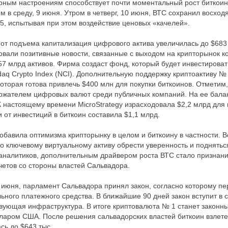
ным настроениям способствует почти моментальный рост биткоина
 в среду, 9 июня. Утром в четверг, 10 июня, ВТС сохранил восхо
95, испытывая при этом воздействие ценовых «качелей».
т подъема капитализация цифрового актива увеличилась до $683 
овали позитивные новости, связанные с выходом на крипторынок ко
57 млрд активов. Фирма создаст фонд, который будет инвестирова
aq Crypto Index (NCI). Дополнительную поддержку криптоактиву № 
которая готова привлечь $400 млн для покупки биткоинов. Отметим, 
ржателем цифровых валют среди публичных компаний. На ее балан
К настоящему времени MicroStrategy израсходовала $2,2 млрд для
 от инвестиций в биткоин составила $1,1 млрд.
бавила оптимизма крипторынку в целом и биткоину в частности. 
 ключевому виртуальному активу обрести уверенность и поднятьс
аналитиков, дополнительным драйвером роста ВТС стало признан
етов со стороны властей Сальвадора.
9 июня, парламент Сальвадора принял закон, согласно которому п
ного платежного средства. В ближайшие 90 дней закон вступит в си
вующая инфраструктура. В итоге криптовалюта № 1 станет закон
ларом США. После решения сальвадорских властей биткоин взлетел
сь до $643 тыс.