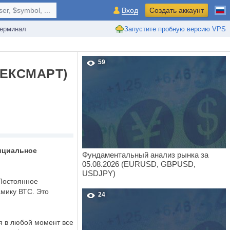
r, $symbol, ...
Вход
Создать аккаунт
ерминал
Запустите пробную версию VPS
59
ЕКСМАРТ)
фициальное
Фундаментальный анализ рынка за
05.08.2026 (EURUSD, GBPUSD,
USDJPY)
 Постоянное
мику ВТС. Это
24
я в любой момент все