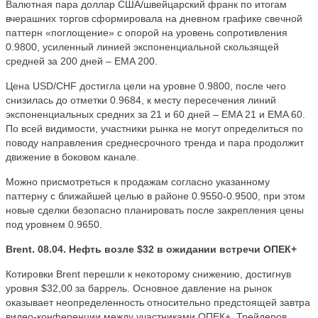
Валютная пара доллар США/швейцарский франк по итогам
вчерашних торгов сформировала на дневном графике свечной
паттерн «поглощение» с опорой на уровень сопротивления
0.9800, усиленный линией экспоненциальной скользящей
средней за 200 дней – EMA 200.
Цена USD/CHF достигла цели на уровне 0.9800, после чего
снизилась до отметки 0.9684, к месту пересечения линий
экспоненциальных средних за 21 и 60 дней – EMA 21 и EMA 60.
По всей видимости, участники рынка не могут определиться по
поводу направления среднесрочного тренда и пара продолжит
движение в боковом канале.
Можно присмотреться к продажам согласно указанному
паттерну с ближайшей целью в районе 0.9550-0.9500, при этом
новые сделки безопасно планировать после закрепления цены
под уровнем 0.9650.
Brent. 08.04. Нефть возле $32 в ожидании встречи ОПЕК+
Котировки Brent перешли к некоторому снижению, достигнув
уровня $32,00 за баррель. Основное давление на рынок
оказывает неопределенность относительно предстоящей завтра
видео-конференции между участниками ОПЕК+. Трейдеров