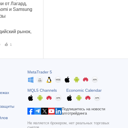
и от Лагард,
aomi и Samsung
ОЗЫ
дийский рынок,
0
1
MetaTrader 5
MQL5 Channels
Economic Calendar
тежах
 защиты
Подпишитесь на новости
алготрейдинга
йлов
Не является брокером, нет реальных торговых
счетов