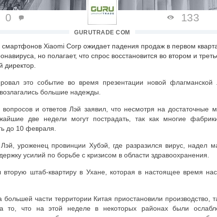
0
133
GURUTRADE COM
 смартфонов Xiaomi Corp ожидает падения продаж в первом кварта
навируса, но полагает, что спрос восстановится во втором и треть
й директор.
ровал это событие во время презентации новой флагманской
ю возлагались большие надежды.
 вопросов и ответов Лэй заявил, что несмотря на достаточные 
ижайшие две недели могут пострадать, так как многие фабрик
ть до 10 февраля.
 Лэй, уроженец провинции Хубэй, где разразился вирус, надел м
ержку усилий по борьбе с кризисом в области здравоохранения.
л вторую штаб-квартиру в Ухане, которая в настоящее время на
 большей части территории Китая приостановили производство, та
а то, что на этой неделе в некоторых районах были ослабл