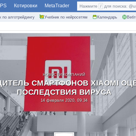
PS
Котировки
MetaTrader
Нажмите
/
для поиска: @use
к по алготрейдингу
Учебник по нейросетям
Календарь
Вебт
НОВОСТИ КОМПАНИЙ
ИТЕЛЬ СМАРТФОНОВ XIAOMI ОЦ
ПОСЛЕДСТВИЯ ВИРУСА
14 февраля 2020, 09:34