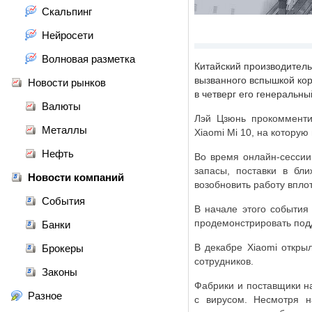
Скальпинг
Нейросети
Волновая разметка
Китайский производитель
вызванного вспышкой коро
Новости рынков
в четверг его генеральны
Валюты
Лэй Цзюнь прокомменти
Металлы
Xiaomi Mi 10, на котору
Нефть
Во время онлайн-сессии
запасы, поставки в бл
Новости компаний
возобновить работу впло
События
В начале этого события
продемонстрировать подд
Банки
В декабре Xiaomi откры
Брокеры
сотрудников.
Законы
Фабрики и поставщики на
Разное
с вирусом. Несмотря н