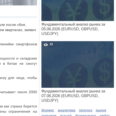
Фундаментальный анализ рынка за
ле после сбоя,
05.08.2026 (EURUSD, GBPUSD,
ем кварталах, заявил
USDJPY)
 линейки смартфонов
35
мощности и складские
и в Китае не смогут
аску для лица, чтобы
Фундаментальный анализ рынка за
считывает около 2000
07.08.2026 (EURUSD, GBPUSD,
USDJPY)
к как страна борется
форекс
аналитика
прогноз
рынок
ены ограничения на
торговля
eurusd
форексмарт
нефть