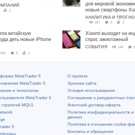
для мировой экономик
ОМПАНИЙ
новые смартфоны Xi
1
АНАЛИТИКА И ПРОГН
257
0
2
яла китайскую
Xiaomi выходит на ин
куда деть новые iPhone
спрос ажиотажный
СОБЫТИЯ
184
402
0
2
атформа
MetaTrader 5
О проекте
бновления
MetaTrader 5
Хроника сайта
рения и технологии
Условия использования
пользователя
MetaTrader 5
Соглашение о рекуррентных пла
х стратегий MQL5
Агентский договор-оферта
etwork
Политика конфиденциальности и
данных
rge
Политика в отношении cookie-фа
rader 5
Контакты и обращения
атформы