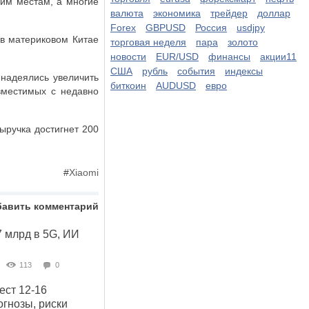
чим местам, а многие
валюта
экономика
трейдер
доллар
Forex
GBPUSD
Россия
usdjpy
 в материковом Китае
торговая неделя
пара
золото
новости
EUR/USD
финансы
акции11
США
рубль
события
индексы
 надеялись увеличить
биткоин
AUDUSD
евро
вместимых с недавно
выручка достигнет 200
#
Xiaomi
бавить комментарий
7 млрд в 5G, ИИ
113
0
ст 12-16
гнозы, риски