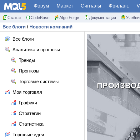
Форум
Маркет
Сигналы
Фриланс
V
Статьи
CodeBase
Algo Forge
Документация
Учебни
Все блоги
/
Новости компаний
Все блоги
Аналитика и прогнозы
Тренды
Прогнозы
Торговые системы
ПРОИЗВОД
Моя торговля
Графики
Стратегии
Статистика
Торговые идеи