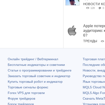
НОВОСТИ К
128
0
Apple потер
аудиторию: 
6?
ТРЕНДЫ
Онлайн трейдинг / Вебтерминал
Торговая пл
Бесплатные индикаторы и советники
Последние о
Статьи о программировании и трейдинге
Новости, внед
Заказать торговый советник и индикатор
Руководство 
Купить торговый робот и индикатор
Язык торговы
Торговые сигналы форекс
MQL5 Cloud N
Forex VPS для торговли
MQL5 Algo Fo
Форум трейдеров
Скачать
MetaT
Блоги трейдеров
Установка пл