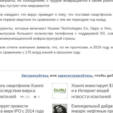
мигранты, по сообщениям, с трудом возвращаются к своим рабо
тры пустуют или закрываются.
 ожидают, что вирус приведет к тому, что поставки смартфонов
в первом квартале по сравнению с тем же периодом год назад.
куренты, которые включают Huawei Technologies Co, Oppo и Vivo,
выпуском большего количества телефонов с поддержкой 5G, со
коммуникационной инфраструктурой страны.
вом отчете компания заявила, что, по ее прогнозам, в 2019 году 
о сравнению с 175 млрд юаней в прошлом году.
Авторизуйтесь
или
зарегистрируйтесь
, чтобы до
ель смартфонов Xiaomi
Xiaomi инвестирует $
оследствия вируса
и в Интернет вещей
ОМПАНИЙ
НОВОСТИ КОМПАНИЙ
133
0
ирует провести
Еженедельный дайдже
в мире IPO с 2014 года
января: нефтяные про