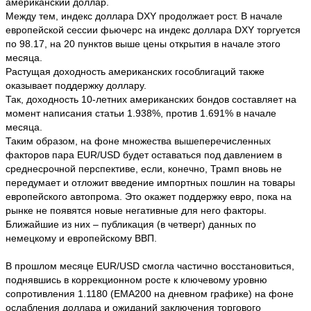
американский доллар.
Между тем, индекс доллара DXY продолжает рост. В начале
европейской сессии фьючерс на индекс доллара DXY торгуется
по 98.17, на 20 пунктов выше цены открытия в начале этого
месяца.
Растущая доходность американских гособлигаций также
оказывает поддержку доллару.
Так, доходность 10-летних американских бондов составляет на
момент написания статьи 1.938%, против 1.691% в начале
месяца.
Таким образом, на фоне множества вышеперечисленных
факторов пара EUR/USD будет оставаться под давлением в
среднесрочной перспективе, если, конечно, Трамп вновь не
передумает и отложит введение импортных пошлин на товары
европейского автопрома. Это окажет поддержку евро, пока на
рынке не появятся новые негативные для него факторы.
Ближайшие из них – публикация (в четверг) данных по
немецкому и европейскому ВВП.
В прошлом месяце EUR/USD смогла частично восстановиться,
поднявшись в коррекционном росте к ключевому уровню
сопротивления 1.1180 (ЕМА200 на дневном графике) на фоне
ослабления доллара и ожиданий заключения торгового