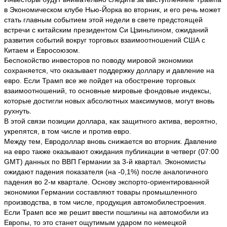
в Экономическом клубе Нью-Йорка во вторник, и его речь может
стать главным событием этой недели в свете предстоящей
встречи с китайским президентом Си Цзиньпином, ожиданий
развития событий вокруг торговых взаимоотношений США с
Китаем и Евросоюзом.
Беспокойство инвесторов по поводу мировой экономики
сохраняется, что оказывает поддержку доллару и давление на
евро. Если Трамп все же пойдет на обострение торговых
взаимоотношений, то основные мировые фондовые индексы,
которые достигли новых абсолютных максимумов, могут вновь
рухнуть.
В этой связи позиции доллара, как защитного актива, вероятно,
укрепятся, в том числе и против евро.
Между тем, Евродоллар вновь снижается во вторник. Давление
на евро также оказывают ожидания публикации в четверг (07:00
GMT) данных по ВВП Германии за 3-й квартал. Экономисты
ожидают падения показателя (на -0,1%) после аналогичного
падения во 2-м квартале. Основу экспорто-ориентированной
экономики Германии составляют товары промышленного
производства, в том числе, продукция автомобилестроения.
Если Трамп все же решит ввести пошлины на автомобили из
Европы, то это станет ощутимым ударом по немецкой