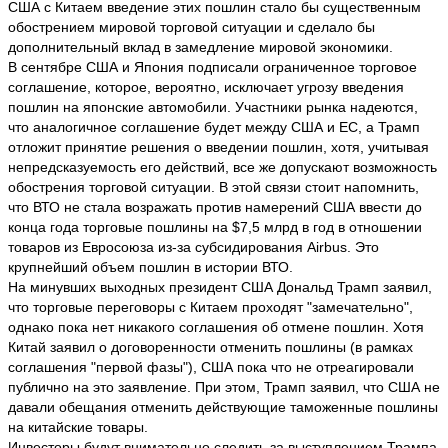
США с Китаем введение этих пошлин стало бы существенным
обострением мировой торговой ситуации и сделало бы
дополнительный вклад в замедление мировой экономики.
В сентябре США и Япония подписали ограниченное торговое
соглашение, которое, вероятно, исключает угрозу введения
пошлин на японские автомобили. Участники рынка надеются,
что аналогичное соглашение будет между США и ЕС, а Трамп
отложит принятие решения о введении пошлин, хотя, учитывая
непредсказуемость его действий, все же допускают возможность
обострения торговой ситуации. В этой связи стоит напомнить,
что ВТО не стала возражать против намерений США ввести до
конца года торговые пошлины на $7,5 млрд в год в отношении
товаров из Евросоюза из-за субсидирования Airbus. Это
крупнейший объем пошлин в истории ВТО.
На минувших выходных президент США Дональд Трамп заявил,
что торговые переговоры с Китаем проходят "замечательно",
однако пока нет никакого соглашения об отмене пошлин. Хотя
Китай заявил о договоренности отменить пошлины (в рамках
соглашения "первой фазы"), США пока что не отреагировали
публично на это заявление. При этом, Трамп заявил, что США не
давали обещания отменить действующие таможенные пошлины
на китайские товары.
Инвесторы будут внимательно следить за выступлением Трампа