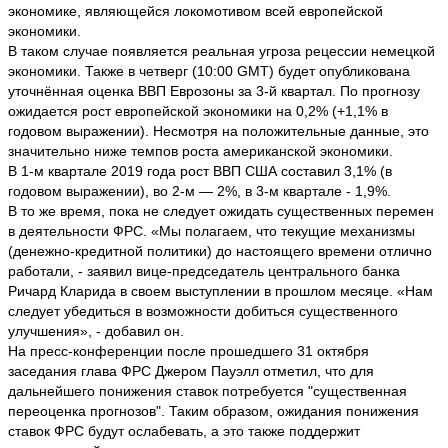
экономике, являющейся локомотивом всей европейской
экономики.
В таком случае появляется реальная угроза рецессии немецкой
экономики. Также в четверг (10:00 GMT) будет опубликована
уточнённая оценка ВВП Еврозоны за 3-й квартал. По прогнозу
ожидается рост европейской экономики на 0,2% (+1,1% в
годовом выражении). Несмотря на положительные данные, это
значительно ниже темпов роста американской экономики.
В 1-м квартале 2019 года рост ВВП США составил 3,1% (в
годовом выражении), во 2-м — 2%, в 3-м квартале - 1,9%.
В то же время, пока не следует ожидать существенных перемен
в деятельности ФРС. «Мы полагаем, что текущие механизмы
(денежно-кредитной политики) до настоящего времени отлично
работали, - заявил вице-председатель центрального банка
Ричард Кларида в своем выступлении в прошлом месяце. «Нам
следует убедиться в возможности добиться существенного
улучшения», - добавил он.
На пресс-конференции после прошедшего 31 октября
заседания глава ФРС Джером Пауэлл отметил, что для
дальнейшего понижения ставок потребуется "существенная
переоценка прогнозов". Таким образом, ожидания понижения
ставок ФРС будут ослабевать, а это также поддержит