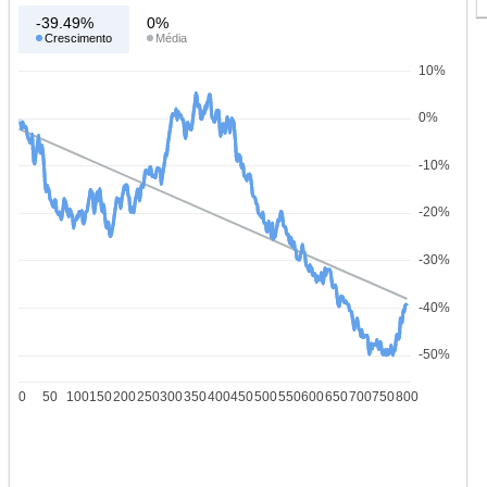
-39.49%
0%
Crescimento
Média
10%
0%
-10%
-20%
-30%
-40%
-50%
0
50
100
150
200
250
300
350
400
450
500
550
600
650
700
750
800