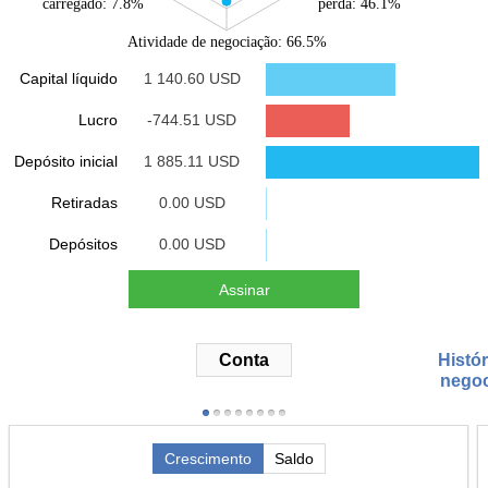
carregado: 7.8%
perda: 46.1%
Atividade de negociação: 66.5%
Capital líquido
1 140.60 USD
Lucro
-744.51 USD
Depósito inicial
1 885.11 USD
Retiradas
0.00 USD
Depósitos
0.00 USD
Assinar
Conta
Histór
negoc
Crescimento
Saldo