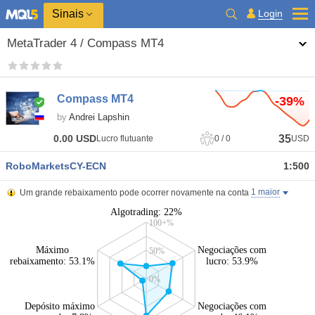
Sinais
Login
MetaTrader 4 / Compass MT4
Compass MT4
-39%
by
Andrei Lapshin
35
0.00
USD
Lucro flutuante
0
/
0
USD
RoboMarketsCY-ECN
1:500
1 maior
Um grande rebaixamento pode ocorrer novamente na conta
Algotrading: 22%
100+%
Máximo
Negociações com
50%
rebaixamento: 53.1%
lucro: 53.9%
0%
Depósito máximo
Negociações com