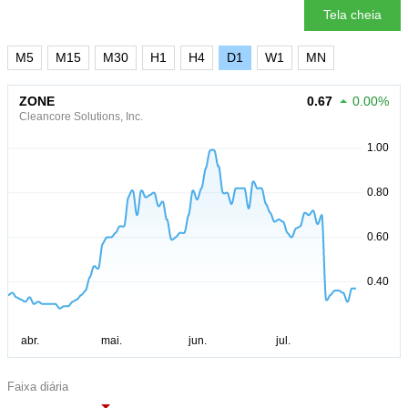
Tela cheia
M5
M15
M30
H1
H4
D1
W1
MN
ZONE
0.67
0.00%
Cleancore Solutions, Inc.
Faixa diária