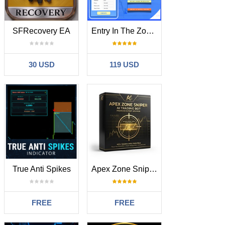
SFRecovery EA
Entry In The Zone with SMC Multi Timeframe
30 USD
119 USD
True Anti Spikes
Apex Zone Sniper MT5 EA
FREE
FREE