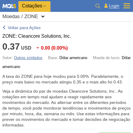
Cotações
Login
Moedas / ZONE
Voltar para Ações
ZONE: Cleancore Solutions, Inc.
0.37
USD
0.00
(
0.00%
)
Setor:
Outros símbolos
Base:
Dólar americano
Moeda de lucro:
Dólar
americano
A taxa do ZONE para hoje mudou para
0.00%
. Paralelamente, o
preço mais baixo no mercado atingiu 0.35 e o mais alto foi 0.43.
Veja a dinâmica do par de moedas Cleancore Solutions, Inc.. As
cotações em tempo real ajudam a reagir rapidamente aos
movimentos do mercado. Ao alternar entre os diferentes períodos
de tempo, você pode monitorar tendências e movimentos de preços
por minuto, hora, dia, semana ou mês. Use estas informações para
prever os movimentos do mercado e tomar decisões de negociação
informadas.