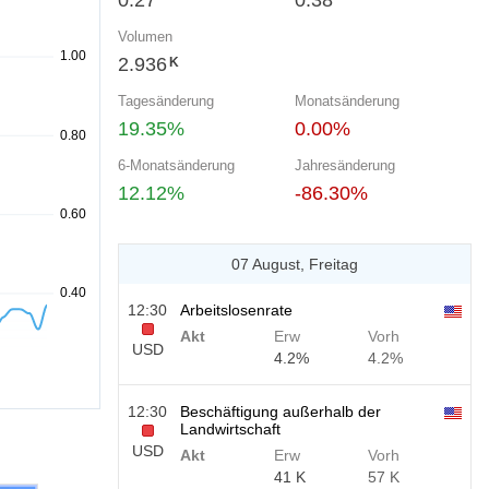
0.27
0.38
Volumen
2.936
K
Tagesänderung
Monatsänderung
19.35%
0.00%
6-Monatsänderung
Jahresänderung
12.12%
-86.30%
07 August, Freitag
12:30
Arbeitslosenrate
Akt
Erw
Vorh
USD
4.2%
4.2%
12:30
Beschäftigung außerhalb der
Landwirtschaft
USD
Akt
Erw
Vorh
41 K
57 K