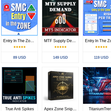
Entry In The Zone and SMC Multi Timeframe
MTF Supply Demand Zones MT5
89 USD
149 USD
119 USD
True Anti Spikes
Apex Zone Sniper MT5 EA
TitaniumTre