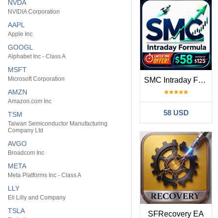
NVDA
NVIDIA Corporation
AAPL
Apple Inc
GOOGL
Alphabet Inc - Class A
MSFT
Microsoft Corporation
SMC Intraday Formula
AMZN
Amazon.com Inc
58 USD
TSM
Taiwan Semiconductor Manufacturing
Company Ltd
AVGO
Broadcom Inc
META
Meta Platforms Inc - Class A
LLY
Eli Lilly and Company
TSLA
SFRecovery EA