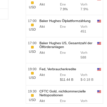
Akt
Erw
Vorh
USD
7.9%
7.9%
17:00
Baker Hughes Ölplattformzählung
Akt
Erw
Vorh
USD
451
17:00
Baker Hughes US, Gesamtzahl der
Ölförderanlagen
USD
Akt
Erw
Vorh
588
19:00
Fed, Verbraucherkredite
Akt
Erw
Vorh
USD
$​11.44 B
$​-0.18 B
19:30
CFTC Gold, nichtkommerzielle
Nettopositionen
USD
Akt
Erw
Vorh
182.1 K