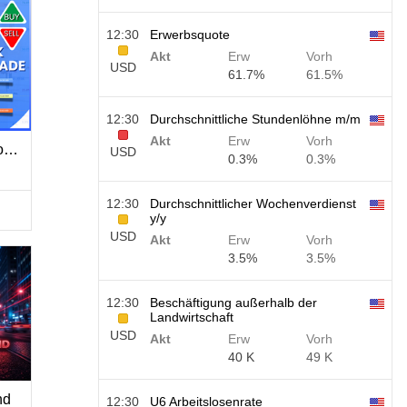
12:30
Erwerbsquote
Akt
Erw
Vorh
USD
61.7%
61.5%
12:30
Durchschnittliche Stundenlöhne m/m
Akt
Erw
Vorh
Entry In The Zone with SMC Multi Timeframe
USD
0.3%
0.3%
12:30
Durchschnittlicher Wochenverdienst
y/y
USD
Akt
Erw
Vorh
3.5%
3.5%
12:30
Beschäftigung außerhalb der
Landwirtschaft
USD
Akt
Erw
Vorh
40 K
49 K
nd
12:30
U6 Arbeitslosenrate