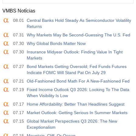
VMBS Notícias
08.01
Central Banks Hold Steady As Semiconductor Volatility
Returns
07.31
Why Markets May Be Second-Guessing The U.S. Fed
07.30
Why Global Bonds Matter Now
07.30
Insurance Midyear Outlook: Finding Value In Tight
Markets
07.27
Bond Markets Getting Oversold; Fed Funds Futures
Indicate FOMC Will Stand Pat On July 29
07.21
Old-Fashioned Bond Math For A New-Fashioned Fed
07.19
Fixed Income Outlook Q3 2026: Looking To The Data
When Visibility Is Low
07.17
Home Affordability: Better Than Headlines Suggest
07.17
Market Outlook: Getting Serious In Summer Markets
07.15
Global Market Perspectives Q3 2026: The New
Exceptionalism
07.15
Mountain, Cliff, Or Ocean