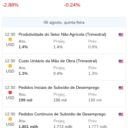
-2.88%
-0.24%
06 agosto, quinta-feira
12:30
Produtividade do Setor Não Agrícola (Trimestral)
Atu.
Projeç.
Prév.
USD
1.4%
1.4%
0.8%
12:30
Custo Unitário da Mão de Obra (Trimestral)
Atu.
Projeç.
Prév.
USD
1.3%
0.4%
1.3%
12:30
Pedidos Iniciais de Subsídio de Desemprego
Atu.
Projeç.
Prév.
USD
199 mil
196 mil
198 mil
12:30
Pedidos Contínuos de Subsídio de Desemprego
Atu.
Projeç.
Prév.
USD
1.801 milh
1.772 milh
1.777 milh