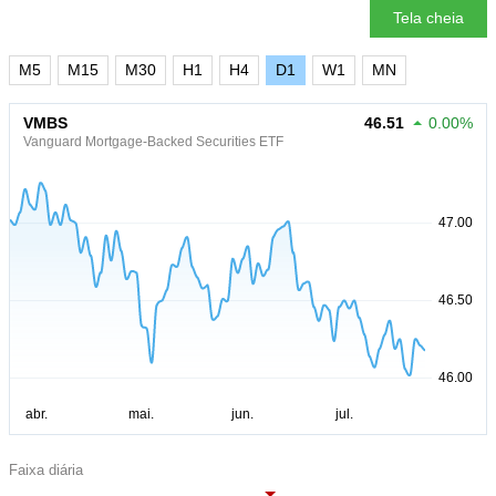
Tela cheia
M5
M15
M30
H1
H4
D1
W1
MN
VMBS
46.51
0.00%
Vanguard Mortgage-Backed Securities ETF
Faixa diária