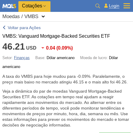
Cotações
Login
Moedas / VMBS
Voltar para Ações
VMBS: Vanguard Mortgage-Backed Securities ETF
46.21
USD
0.04
(
0.09%
)
Setor:
Finanças
Base:
Dólar americano
Moeda de lucro:
Dólar
americano
A taxa do VMBS para hoje mudou para
-0.09%
. Paralelamente, o
preço mais baixo no mercado atingiu 46.15 e o mais alto foi 46.26.
Veja a dinâmica do par de moedas Vanguard Mortgage-Backed
Securities ETF. As cotações em tempo real ajudam a reagir
rapidamente aos movimentos do mercado. Ao alternar entre os
diferentes períodos de tempo, você pode monitorar tendências e
movimentos de preços por minuto, hora, dia, semana ou mês. Use
estas informações para prever os movimentos do mercado e tomar
decisões de negociação informadas.