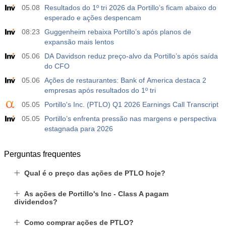
05.08
Resultados do 1º tri 2026 da Portillo’s ficam abaixo do
-17.2 mil
esperado e ações despencam
08:23
Guggenheim rebaixa Portillo’s após planos de
19:30
Nasdaq 100 - Posições líquidas de especuladores no
relatório da CFTC
expansão mais lentos
USD
Atu.
Projeç.
Prév.
05.06
DA Davidson reduz preço-alvo da Portillo’s após saída
4.9 mil
do CFO
05.06
Ações de restaurantes: Bank of America destaca 2
empresas após resultados do 1º tri
05.05
Portillo's Inc. (PTLO) Q1 2026 Earnings Call Transcript
05.05
Portillo’s enfrenta pressão nas margens e perspectiva
estagnada para 2026
Perguntas frequentes
Qual é o preço das ações de PTLO hoje?
As ações de Portillo's Inc - Class A pagam
dividendos?
Como comprar ações de PTLO?