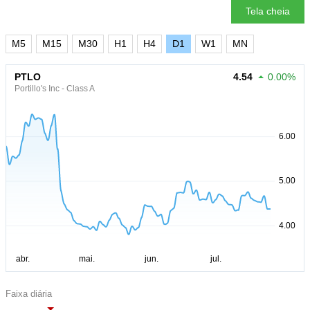
Tela cheia
M5
M15
M30
H1
H4
D1
W1
MN
PTLO
4.54
0.00%
Portillo's Inc - Class A
Faixa diária