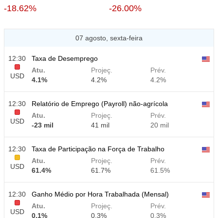
-18.62%
-26.00%
07 agosto, sexta-feira
12:30
Taxa de Desemprego
Atu.
Projeç.
Prév.
USD
4.1%
4.2%
4.2%
12:30
Relatório de Emprego (Payroll) não-agrícola
Atu.
Projeç.
Prév.
USD
-23 mil
41 mil
20 mil
12:30
Taxa de Participação na Força de Trabalho
Atu.
Projeç.
Prév.
USD
61.4%
61.7%
61.5%
12:30
Ganho Médio por Hora Trabalhada (Mensal)
Atu.
Projeç.
Prév.
USD
0.1%
0.3%
0.3%