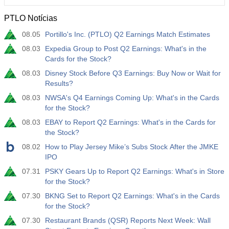
PTLO Notícias
12:30
Ganho Médio por Hora Trabalhada (Anual)
08.05
Portillo's Inc. (PTLO) Q2 Earnings Match Estimates
Atu.
Projeç.
Prév.
USD
3.2%
3.5%
3.5%
08.03
Expedia Group to Post Q2 Earnings: What's in the
Cards for the Stock?
12:30
Relatório de Emprego - Payroll - Privado
08.03
Disney Stock Before Q3 Earnings: Buy Now or Wait for
Atu.
Projeç.
Prév.
Results?
USD
30 mil
40 mil
30 mil
08.03
NWSA's Q4 Earnings Coming Up: What's in the Cards
for the Stock?
12:30
Taxa de Desemprego U6
08.03
EBAY to Report Q2 Earnings: What's in the Cards for
Atu.
Projeç.
Prév.
the Stock?
USD
7.9%
7.9%
7.9%
08.02
How to Play Jersey Mike’s Subs Stock After the JMKE
IPO
17:00
Contagem de Sondas Baker Hughes
07.31
PSKY Gears Up to Report Q2 Earnings: What's in Store
Atu.
Projeç.
Prév.
for the Stock?
USD
451
07.30
BKNG Set to Report Q2 Earnings: What's in the Cards
for the Stock?
17:00
Contagem Total de Sondas dos EUA por Baker
07.30
Restaurant Brands (QSR) Reports Next Week: Wall
Hughes