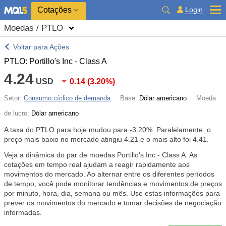
Cotações
Login
Moedas / PTLO
Voltar para Ações
PTLO: Portillo's Inc - Class A
4.24
USD
0.14
(
3.20%
)
Setor:
Consumo cíclico de demanda
Base:
Dólar americano
Moeda
de lucro:
Dólar americano
A taxa do PTLO para hoje mudou para
-3.20%
. Paralelamente, o
preço mais baixo no mercado atingiu 4.21 e o mais alto foi 4.41.
Veja a dinâmica do par de moedas Portillo's Inc - Class A. As
cotações em tempo real ajudam a reagir rapidamente aos
movimentos do mercado. Ao alternar entre os diferentes períodos
de tempo, você pode monitorar tendências e movimentos de preços
por minuto, hora, dia, semana ou mês. Use estas informações para
prever os movimentos do mercado e tomar decisões de negociação
informadas.