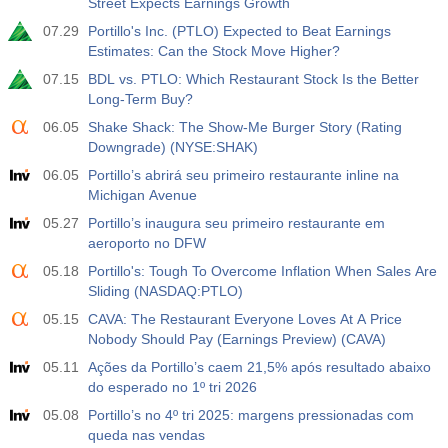
Street Expects Earnings Growth
USD
Atu.
Projeç.
Prév.
588
07.29
Portillo's Inc. (PTLO) Expected to Beat Earnings
Estimates: Can the Stock Move Higher?
19:00
Mudança de Crédito ao Consumidor do Sistema de
07.15
BDL vs. PTLO: Which Restaurant Stock Is the Better
Reserva Federal (FRS) (Mensal)
Long-Term Buy?
USD
Atu.
Projeç.
Prév.
06.05
Shake Shack: The Show-Me Burger Story (Rating
$​11.44 bilh
$​-0.18 bilh
Downgrade) (NYSE:SHAK)
06.05
Portillo’s abrirá seu primeiro restaurante inline na
19:30
Ouro - Posições Líquidas de Especuladores no
Michigan Avenue
Relatório da CFTC
USD
05.27
Portillo’s inaugura seu primeiro restaurante em
Atu.
Projeç.
Prév.
aeroporto no DFW
182.1 mil
05.18
Portillo's: Tough To Overcome Inflation When Sales Are
Sliding (NASDAQ:PTLO)
19:30
Petróleo bruto - Posições Líquidas de Especuladores
no Relatório da CFTC
05.15
CAVA: The Restaurant Everyone Loves At A Price
USD
Atu.
Projeç.
Prév.
Nobody Should Pay (Earnings Preview) (CAVA)
120.1 mil
05.11
Ações da Portillo’s caem 21,5% após resultado abaixo
do esperado no 1º tri 2026
19:30
S&P 500 - Posições Líquidas de Especuladores no
05.08
Portillo’s no 4º tri 2025: margens pressionadas com
Relatório da CFTC
queda nas vendas
USD
Atu.
Projeç.
Prév.