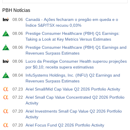
PBH Notícias
12:30
Ganho Médio por Hora Trabalhada (Anual)
08.06
Canadá - Ações fecharam o pregão em queda e o
Atu.
Projeç.
Prév.
USD
Índice S&P/TSX recuou 0,03%
3.5%
3.5%
08.06
Prestige Consumer Healthcare (PBH) Q1 Earnings:
Taking a Look at Key Metrics Versus Estimates
12:30
Relatório de Emprego - Payroll - Privado
Atu.
Projeç.
Prév.
08.06
Prestige Consumer Healthcare (PBH) Q1 Earnings and
USD
40 mil
49 mil
Revenues Surpass Estimates
08.06
Lucro da Prestige Consumer Health superou projeções
12:30
Taxa de Desemprego U6
por $0,10; receita supera estimativas
Atu.
Projeç.
Prév.
08.04
InfuSystems Holdings, Inc. (INFU) Q2 Earnings and
USD
7.9%
7.9%
Revenues Surpass Estimates
07.23
Ariel Small/Mid Cap Value Q2 2026 Portfolio Activity
17:00
Contagem de Sondas Baker Hughes
07.22
Ariel Small Cap Value Concentrated Q2 2026 Portfolio
Atu.
Projeç.
Prév.
Activity
USD
451
07.20
Ariel Investments Small Cap Value Q2 2026 Portfolio
Activity
17:00
Contagem Total de Sondas dos EUA por Baker
07.20
Ariel Focus Fund Q2 2026 Portfolio Activity
Hughes