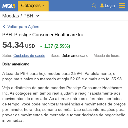
Cotações
Login
Moedas / PBH
Voltar para Ações
PBH: Prestige Consumer Healthcare Inc
54.34
USD
1.37
(
2.59%
)
Setor:
Cuidados de saúde
Base:
Dólar americano
Moeda de lucro:
Dólar americano
A taxa do PBH para hoje mudou para
2.59%
. Paralelamente, o
preço mais baixo no mercado atingiu 52.05 e o mais alto foi 55.98.
Veja a dinâmica do par de moedas Prestige Consumer Healthcare
Inc. As cotações em tempo real ajudam a reagir rapidamente aos
movimentos do mercado. Ao alternar entre os diferentes períodos
de tempo, você pode monitorar tendências e movimentos de preços
por minuto, hora, dia, semana ou mês. Use estas informações para
prever os movimentos do mercado e tomar decisões de negociação
informadas.