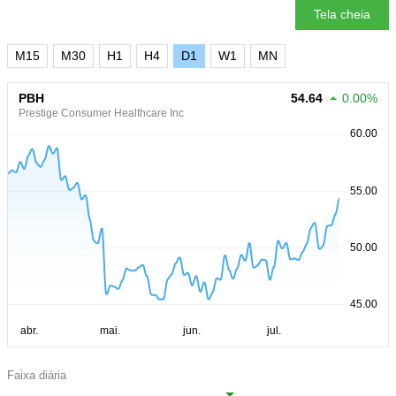
Tela cheia
M15
M30
H1
H4
D1
W1
MN
PBH
54.64
0.00%
Prestige Consumer Healthcare Inc
Faixa diária