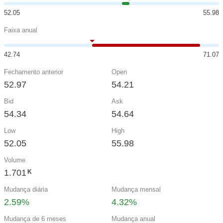
52.05
55.98
Faixa anual
42.74
71.07
Fechamento anterior
Open
52.97
54.21
Bid
Ask
54.34
54.64
Low
High
52.05
55.98
Volume
1.701
K
Mudança diária
Mudança mensal
2.59%
4.32%
Mudança de 6 meses
Mudança anual