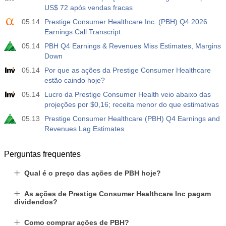
US$ 72 após vendas fracas
-17.2 mil
05.14
Prestige Consumer Healthcare Inc. (PBH) Q4 2026
Earnings Call Transcript
19:30
Nasdaq 100 - Posições líquidas de especuladores no
relatório da CFTC
05.14
PBH Q4 Earnings & Revenues Miss Estimates, Margins
USD
Atu.
Projeç.
Prév.
Down
4.9 mil
05.14
Por que as ações da Prestige Consumer Healthcare
estão caindo hoje?
05.14
Lucro da Prestige Consumer Health veio abaixo das
projeções por $0,16; receita menor do que estimativas
05.13
Prestige Consumer Healthcare (PBH) Q4 Earnings and
Revenues Lag Estimates
Perguntas frequentes
Qual é o preço das ações de PBH hoje?
As ações de Prestige Consumer Healthcare Inc pagam
dividendos?
Como comprar ações de PBH?