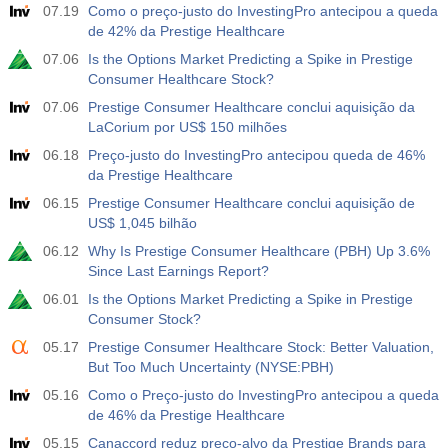
USD
Atu.
Projeç.
Prév.
07.19
Como o preço-justo do InvestingPro antecipou a queda
588
de 42% da Prestige Healthcare
07.06
Is the Options Market Predicting a Spike in Prestige
19:00
Mudança de Crédito ao Consumidor do Sistema de
Consumer Healthcare Stock?
Reserva Federal (FRS) (Mensal)
07.06
Prestige Consumer Healthcare conclui aquisição da
USD
Atu.
Projeç.
Prév.
LaCorium por US$ 150 milhões
$​11.44 bilh
$​-0.18 bilh
06.18
Preço-justo do InvestingPro antecipou queda de 46%
da Prestige Healthcare
19:30
Ouro - Posições Líquidas de Especuladores no
Relatório da CFTC
06.15
Prestige Consumer Healthcare conclui aquisição de
USD
US$ 1,045 bilhão
Atu.
Projeç.
Prév.
182.1 mil
06.12
Why Is Prestige Consumer Healthcare (PBH) Up 3.6%
Since Last Earnings Report?
19:30
Petróleo bruto - Posições Líquidas de Especuladores
06.01
Is the Options Market Predicting a Spike in Prestige
no Relatório da CFTC
Consumer Stock?
USD
Atu.
Projeç.
Prév.
05.17
Prestige Consumer Healthcare Stock: Better Valuation,
120.1 mil
But Too Much Uncertainty (NYSE:PBH)
05.16
Como o Preço-justo do InvestingPro antecipou a queda
19:30
S&P 500 - Posições Líquidas de Especuladores no
de 46% da Prestige Healthcare
Relatório da CFTC
USD
05.15
Canaccord reduz preço-alvo da Prestige Brands para
Atu.
Projeç.
Prév.