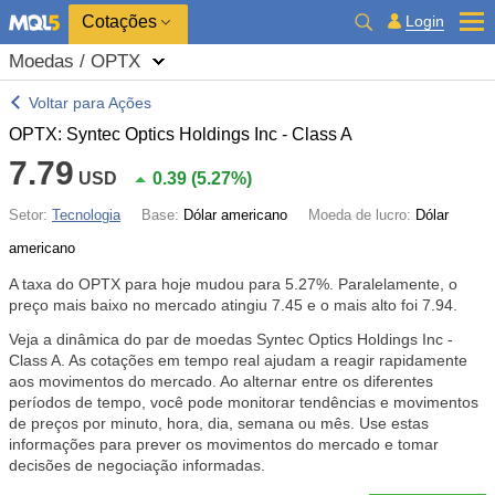
Cotações
Login
Moedas / OPTX
Voltar para Ações
OPTX: Syntec Optics Holdings Inc - Class A
7.79
USD
0.39
(
5.27%
)
Setor:
Tecnologia
Base:
Dólar americano
Moeda de lucro:
Dólar
americano
A taxa do OPTX para hoje mudou para
5.27%
. Paralelamente, o
preço mais baixo no mercado atingiu 7.45 e o mais alto foi 7.94.
Veja a dinâmica do par de moedas Syntec Optics Holdings Inc -
Class A. As cotações em tempo real ajudam a reagir rapidamente
aos movimentos do mercado. Ao alternar entre os diferentes
períodos de tempo, você pode monitorar tendências e movimentos
de preços por minuto, hora, dia, semana ou mês. Use estas
informações para prever os movimentos do mercado e tomar
decisões de negociação informadas.