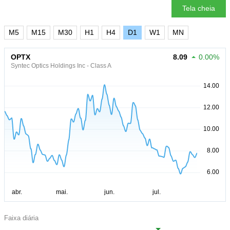
Tela cheia
M5
M15
M30
H1
H4
D1
W1
MN
OPTX
8.09
0.00%
Syntec Optics Holdings Inc - Class A
Faixa diária