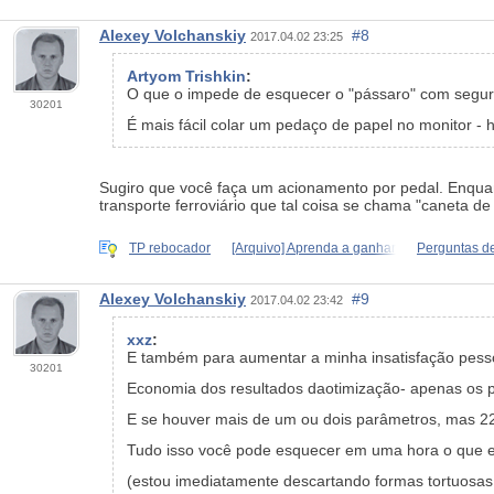
Alexey Volchanskiy
#8
2017.04.02 23:25
Artyom Trishkin
:
O que o impede de esquecer o "pássaro" com segur
30201
É mais fácil colar um pedaço de papel no monitor - h
Sugiro que você faça um acionamento por pedal. Enquanto
transporte ferroviário que tal coisa se chama "caneta de 
TP rebocador
[Arquivo] Aprenda a ganhar
Perguntas d
Alexey Volchanskiy
#9
2017.04.02 23:42
xxz
:
E também para aumentar a minha insatisfação pess
30201
Economia dos resultados da
otimização
- apenas os 
E se houver mais de um ou dois parâmetros, mas 22
Tudo isso você pode esquecer em uma hora o que 
(estou imediatamente descartando formas tortuosas, 