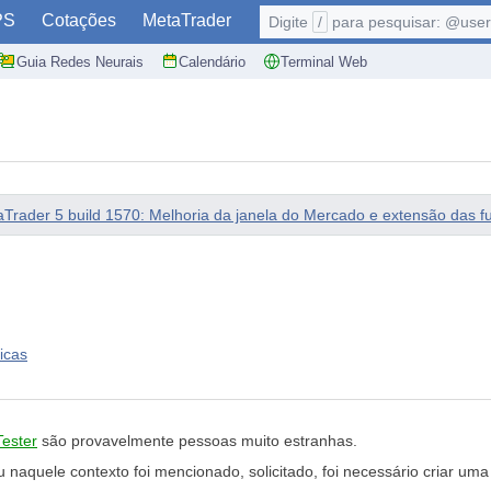
PS
Cotações
MetaTrader
Digite
/
para pesquisar: @user,
Guia Redes Neurais
Calendário
Terminal Web
Trader 5 build 1570: Melhoria da janela do Mercado e extensão das
icas
Tester
são provavelmente pessoas muito estranhas.
naquele contexto foi mencionado, solicitado, foi necessário criar uma