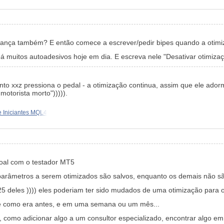
ança também? E então comece a escrever/pedir bipes quando a otim
á muitos autoadesivos hoje em dia. E escreva nele "Desativar otimizaçã
 xxz pressiona o pedal - a otimização continua, assim que ele adormec
motorista morto"))))).
e Iniciantes MQL4
oal com o testador MT5
parâmetros a serem otimizados são salvos, enquanto os demais não s
5 deles )))) eles poderiam ter sido mudados de uma otimização para 
e como era antes, e em uma semana ou um mês...
como adicionar algo a um consultor especializado, encontrar algo em 