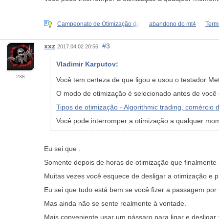
Campeonato de Otimização de
abandono do mt4
Term
xxz
#3
2017.04.02 20:56
Vladimir Karputov
:
238
Você tem certeza de que ligou e usou o testador M
O modo de otimização é selecionado antes de você
Tipos de otimização - Algorithmic trading, comércio 
Você pode interromper a otimização a qualquer mo
Eu sei que .
Somente depois de horas de otimização que finalmente
Muitas vezes você esquece de desligar a otimização e p
Eu sei que tudo está bem se você fizer a passagem po
Mas ainda não se sente realmente à vontade.
Mais conveniente usar um pássaro para ligar e desligar :