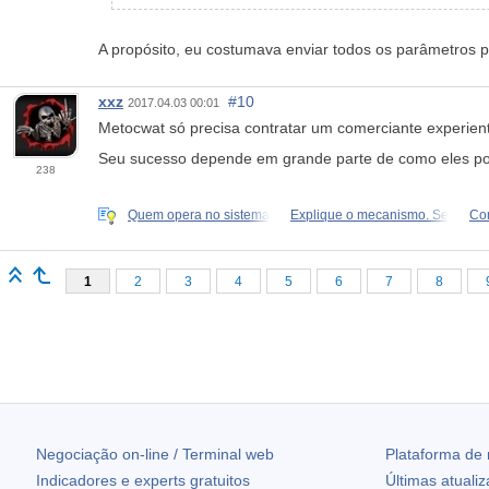
A propósito, eu costumava enviar todos os parâmetros 
xxz
#10
2017.04.03 00:01
Metocwat só precisa contratar um comerciante experiente
Seu sucesso depende em grande parte de como eles pod
238
Quem opera no sistema
Explique o mecanismo. Se
Co
1
2
3
4
5
6
7
8
Negociação on-line / Terminal web
Plataforma de
Indicadores e experts gratuitos
Últimas atuali