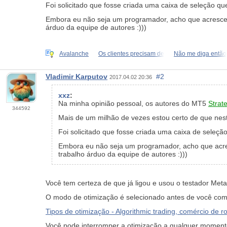
Foi solicitado que fosse criada uma caixa de seleção qu
Embora eu não seja um programador, acho que acrescenta
árduo da equipe de autores :)))
Avalanche
Os clientes precisam de
Não me diga então
Vladimir Karputov
#2
2017.04.02 20:36
xxz
:
Na minha opinião pessoal, os autores do MT5
Strat
344592
Mais de um milhão de vezes estou certo de que neste
Foi solicitado que fosse criada uma caixa de seleçã
Embora eu não seja um programador, acho que acresc
trabalho árduo da equipe de autores :)))
Você tem certeza de que já ligou e usou o testador Met
O modo de otimização é selecionado antes de você com
Tipos de otimização - Algorithmic trading, comércio de r
Você pode interromper a otimização a qualquer moment