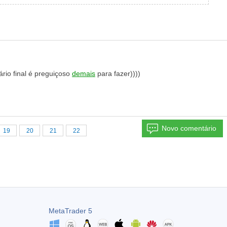
io final é preguiçoso
demais
para fazer))))
Novo comentário
19
20
21
22
MetaTrader 5