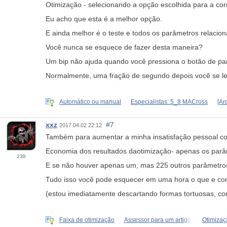
Otimização - selecionando a opção escolhida para a cor
Eu acho que esta é a melhor opção.
E ainda melhor é o teste e todos os parâmetros relaciona
Você nunca se esquece de fazer desta maneira?
Um bip não ajuda quando você pressiona o botão de part
Normalmente, uma fração de segundo depois você se le
Automático ou manual
Especialistas: 5_8 MACross
[Ar
xxz
#7
2017.04.02 22:12
Também para aumentar a minha insatisfação pessoal c
Economia dos resultados da
otimização
- apenas os parâ
238
E se não houver apenas um, mas 225 outros parâmetros 
Tudo isso você pode esquecer em uma hora o que e co
(estou imediatamente descartando formas tortuosas, com
Faixa de otimização
Assessor para um artigo.
Otimizaç