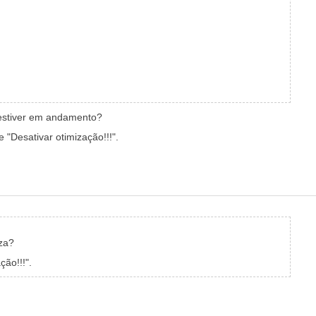
 estiver em andamento?
"Desativar otimização!!!".
za?
ção!!!".