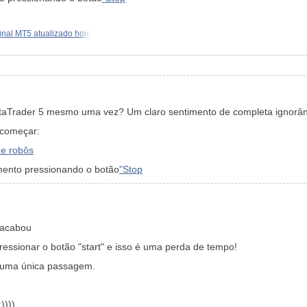
inal MT5 atualizado hoje
etaTrader 5 mesmo uma vez? Um claro sentimento de completa ignorânc
 começar:
de robôs
mento pressionando o botão
"Stop
 acabou
ressionar o botão "start" e isso é uma perda de tempo!
r uma única passagem.
))))