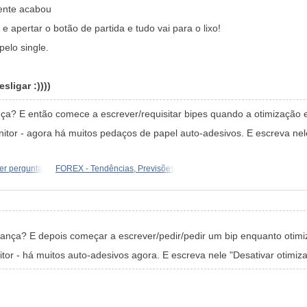
mente acabou
 apertar o botão de partida e tudo vai para o lixo!
elo single.
ligar :))))
ça? E então comece a escrever/requisitar bipes quando a otimização
tor - agora há muitos pedaços de papel auto-adesivos. E escreva nele 
r pergunta
FOREX - Tendências, Previsões
nça? E depois começar a escrever/pedir/pedir um bip enquanto otimi
or - há muitos auto-adesivos agora. E escreva nele "Desativar otimiza