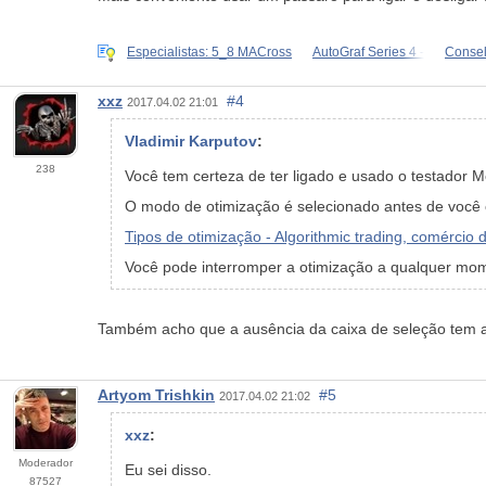
Especialistas: 5_8 MACross
AutoGraf Series 4 -
Consel
xxz
#4
2017.04.02 21:01
Vladimir Karputov
:
238
Você tem certeza de ter ligado e usado o testador
O modo de otimização é selecionado antes de você
Tipos de otimização - Algorithmic trading, comércio 
Você pode interromper a otimização a qualquer mo
Também acho que a ausência da caixa de seleção tem a
Artyom Trishkin
#5
2017.04.02 21:02
xxz
:
Moderador
Eu sei disso.
87527