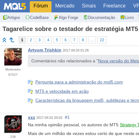
Fórum
Mercado
Sinais
Freelance
V
Artigos
CodeBase
Algo Forge
Documentação
Livro
Tagarelice sobre o testador de estratégia MT5
1
2
3
4
5
6
7
8
...
22
Artyom Trishkin
2017.04.03 01:26
Comentários não relacionados a "
Nova versão do Meta
Moderador
87527
Pergunta para a administração do mql5.com
MT5 e velocidade em ação
Características da linguagem mql5, subtilezas e técn
xxz
#1
2017.04.02 20:02
Na minha opinião pessoal, os autores do MT5
Strategy 
Mais de um milhão de vezes estou certo de que neste ou 
238