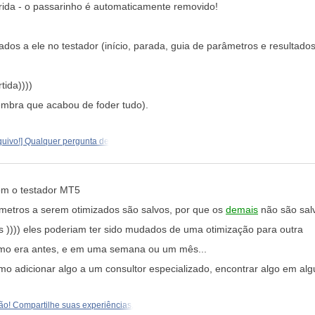
rida - o passarinho é automaticamente removido!
dos a ele no testador (início, parada, guia de parâmetros e resultados
ida))))
mbra que acabou de foder tudo).
quivo!] Qualquer pergunta de
om o testador MT5
metros a serem otimizados são salvos, por que os
demais
não são sal
)))) eles poderiam ter sido mudados de uma otimização para outra
mo era antes, e em uma semana ou um mês...
o adicionar algo a um consultor especializado, encontrar algo em algu
ão! Compartilhe suas experiências,