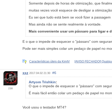
Somente depois de horas de otimização, que final
muitas vezes você esquece de desligar a otimização e
Eu sei que tudo está bem se você fizer a passagem p
Mas ainda não se sente realmente à vontade.
Mais conveniente usar um pássaro para ligar e des
E o que o impede de esquecer o "pássaro" com seguran
Pode ser mais simples colar um pedaço de papel no moni
Características úteis da KimIV
[AVISO FECHADO!] Qualque
xxz
#6
2017.04.02 21:30
Artyom Trishkin
:
O que o impede de esquecer o "pássaro" com segura
238
É mais fácil então colar um pedaço de papel no monit
Você usou o testador MT4?