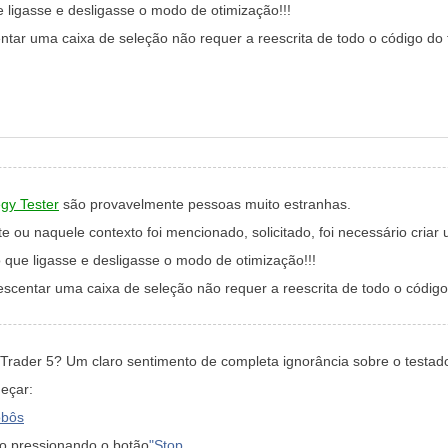
e ligasse e desligasse o modo de otimização!!!
r uma caixa de seleção não requer a reescrita de todo o código do te
egy Tester
são provavelmente pessoas muito estranhas.
 ou naquele contexto foi mencionado, solicitado, foi necessário criar
o que ligasse e desligasse o modo de otimização!!!
entar uma caixa de seleção não requer a reescrita de todo o código d
aTrader 5? Um claro sentimento de completa ignorância sobre o testad
eçar:
obôs
o pressionando o botão
"Stop