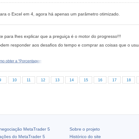
para o Excel em 4, agora há apenas um parâmetro otimizado.
 para lhes explicar que a preguiça é o motor do progresso!!!
em responder aos desafios do tempo e comprar as coisas que o usuár
mo obter a "Porcentagem
9
10
11
12
13
14
15
16
17
18
 negociação
MetaTrader 5
Sobre o projeto
zações do
MetaTrader 5
Histórico do site