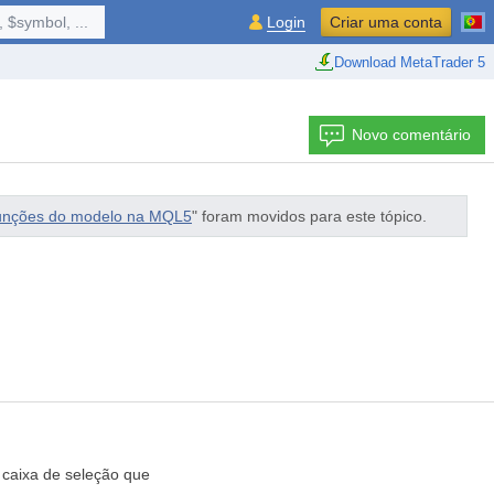
 $symbol, ...
Login
Criar uma conta
Download MetaTrader 5
Novo comentário
 funções do modelo na MQL5
" foram movidos para este tópico.
 caixa de seleção que