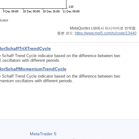
icator
MetaQuotes Ltd에서 러시아어로 번역함.
원본 코드:
https://www.mql5.com/ru/code/13440
lorSchaffTriXTrendCycle
 Schaff Trend Cycle indicator based on the difference between two
X oscillators with different periods.
lorSchaffMomentumTrendCycle
 Schaff Trend Cycle indicator based on the difference between two
entum oscillators with different periods.
MetaTrader 5