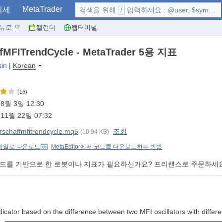
MetaTrader
시세
검색을 위해
/
입력하세요 : @user, $symbol, ...
뉴로 북
캘린더
웹터미널
ffMFITrendCycle - MetaTrader 5용 지표
sin
|
Korean
(16)
8월 3일 12:30
11월 22일 07:32
rschaffmfitrendcycle.mq5
조회
(10.94 KB)
 파일로 다운로드
MetaEditor에서 코드를 다운로드하는 방법
코드를 기반으로 한 로봇이나 지표가 필요하신가요? 프리랜스로 주문하세
dicator based on the difference between two MFI oscillators with differe