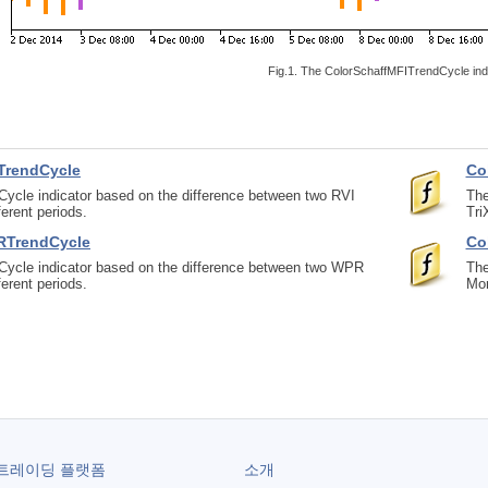
Fig.1. The ColorSchaffMFITrendCycle ind
TrendCycle
Co
Cycle indicator based on the difference between two RVI
The
ferent periods.
Tri
RTrendCycle
Co
Cycle indicator based on the difference between two WPR
The
ferent periods.
Mom
트레이딩 플랫폼
소개