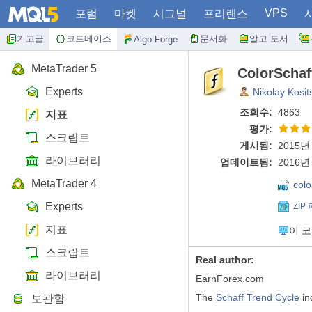
VPS
포럼
마켓
시그널
프리랜스
기고글
코드베이스
문서화
알고 도서
Algo Forge
MetaTrader 5
ColorScha
Experts
Nikolay Kosit
조회수:
4863
지표
평가:
스크립트
게시됨:
2015년 
라이브러리
업데이트됨:
2016년 
MetaTrader 4
colo
Experts
ZIP
지표
이 
스크립트
Real author:
라이브러리
EarnForex.com
The
Schaff Trend Cycle
in
보관함